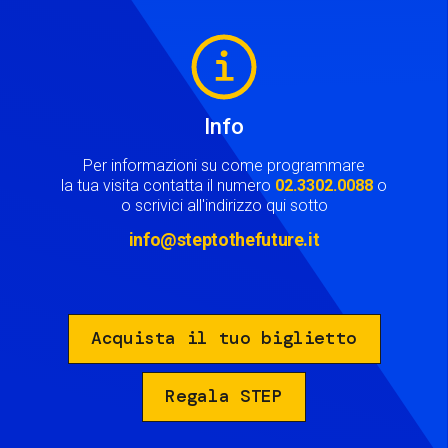
Image
Info
Per informazioni su come programmare
la tua visita contatta il numero
02.3302.0088
o
o scrivici all'indirizzo qui sotto
info@steptothefuture.it
Acquista il tuo biglietto
Regala STEP