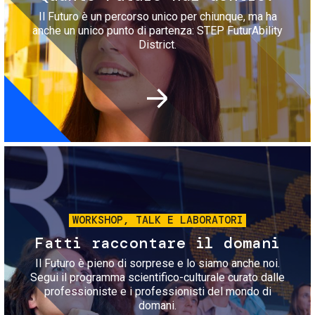
Il Futuro è un percorso unico per chiunque, ma ha
anche un unico punto di partenza: STEP FuturAbility
District.
Immagine
WORKSHOP, TALK E LABORATORI
Fatti raccontare il domani
Il Futuro è pieno di sorprese e lo siamo anche noi.
Segui il programma scientifico-culturale curato dalle
professioniste e i professionisti del mondo di
domani.