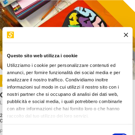
Questo sito web utilizza i cookie
Utilizziamo i cookie per personalizzare contenuti ed
annunci, per fornire funzionalità dei social media e per
Image
analizzare il nostro traffico. Condividiamo inoltre
SUNDAY@STEP
informazioni sul modo in cui utilizzi il nostro sito con i
Come funziona il cervello?
nostri partner che si occupano di analisi dei dati web,
pubblicità e social media, i quali potrebbero combinarle
Laboratorio
con altre informazioni che hai fornito loro o che hanno
20 Set 2026 / 11:15 - 13:00
raccolto dal tuo utilizzo dei loro servizi.
Costo
gratuito
Proveremo a costruire un cervello in cartoncino cercando di
Selezione