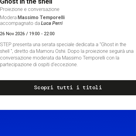
Ghost in the shell
Proiezione e conversazione
Modera
Massimo Temporelli
accompagnato da
Luca Perri
26 Nov 2026 / 19:00 - 22:00
STEP presenta una serata speciale dedicata a "Ghost in the
shell ", diretto da Mamoru Oshii. Dopo la proiezione seguirà una
conversazione moderata da Massimo Temporelli con la
partecipazione di ospiti d'eccezione.
Scopri tutti i titoli