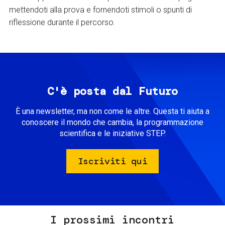
mettendoti alla prova e fornendoti stimoli o spunti di
riflessione durante il percorso.
C'è posta dal Futuro
È una newsletter, ma non come le altre. Questa ti aiuta a
conoscere il mondo che cambia, la programmazione
scientifica e le iniziative STEP.
Iscriviti qui
I prossimi incontri