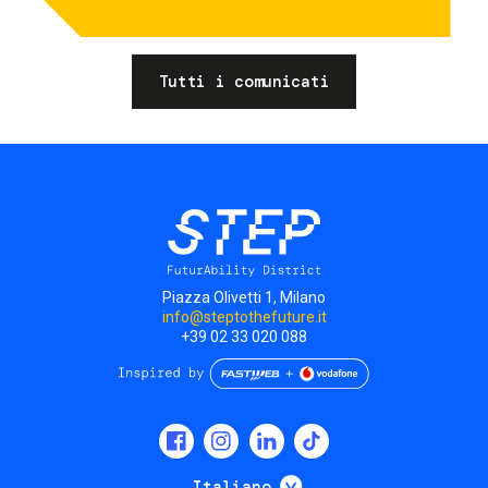
Tutti i comunicati
Piazza Olivetti 1, Milano
info@steptothefuture.it
+39 02 33 020 088
Social
menu
Mostra ulteriori
Italiano