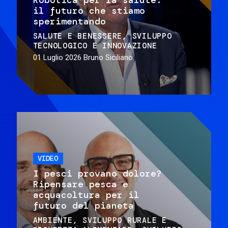
il futuro che stiamo
sperimentando
SALUTE E BENESSERE
SVILUPPO
TECNOLOGICO E INNOVAZIONE
01 Luglio 2026
Bruno Siciliano
VIDEO
I pesci provano dolore?
Ripensare pesca e
acquacoltura per il
futuro del pianeta
AMBIENTE
SVILUPPO RURALE E