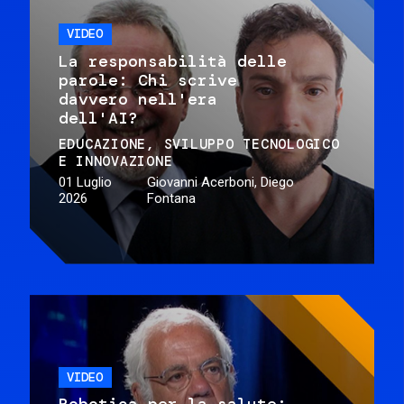
VIDEO
La responsabilità delle
parole: Chi scrive
davvero nell'era
dell'AI?
EDUCAZIONE
SVILUPPO TECNOLOGICO
E INNOVAZIONE
01 Luglio
Giovanni Acerboni, Diego
2026
Fontana
VIDEO
Robotica per la salute: