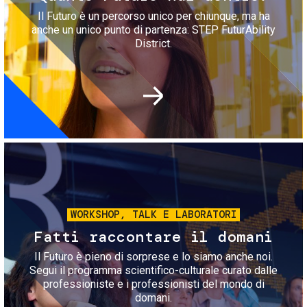
Il Futuro è un percorso unico per chiunque, ma ha
anche un unico punto di partenza: STEP FuturAbility
District.
Immagine
WORKSHOP, TALK E LABORATORI
Fatti raccontare il domani
Il Futuro è pieno di sorprese e lo siamo anche noi.
Segui il programma scientifico-culturale curato dalle
professioniste e i professionisti del mondo di
domani.