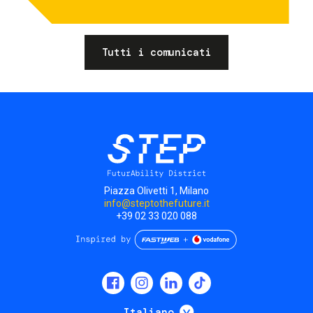
Tutti i comunicati
Piazza Olivetti 1, Milano
info@steptothefuture.it
+39 02 33 020 088
Social
menu
Mostra ulteriori
Italiano