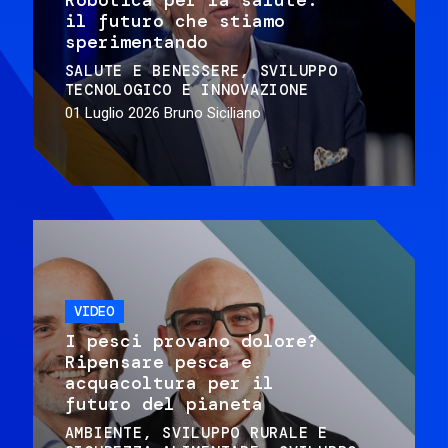
il futuro che stiamo
sperimentando
SALUTE E BENESSERE
SVILUPPO
TECNOLOGICO E INNOVAZIONE
01 Luglio 2026
Bruno Siciliano
VIDEO
I pesci provano dolore?
Ripensare pesca e
acquacoltura per il
futuro del pianeta
AMBIENTE
SVILUPPO RURALE E