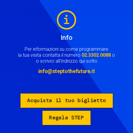
Image
Info
Per informazioni su come programmare
la tua visita contatta il numero
02.3302.0088
o
o scrivici all'indirizzo qui sotto
info@steptothefuture.it
Acquista il tuo biglietto
Regala STEP