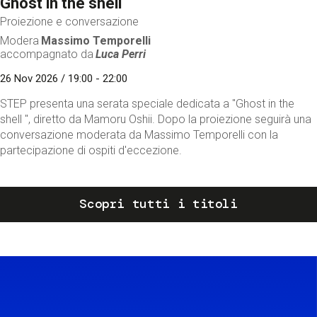
Ghost in the shell
Proiezione e conversazione
Modera
Massimo Temporelli
accompagnato da
Luca Perri
26 Nov 2026 / 19:00 - 22:00
STEP presenta una serata speciale dedicata a "Ghost in the
shell ", diretto da Mamoru Oshii. Dopo la proiezione seguirà una
conversazione moderata da Massimo Temporelli con la
partecipazione di ospiti d'eccezione.
Scopri tutti i titoli