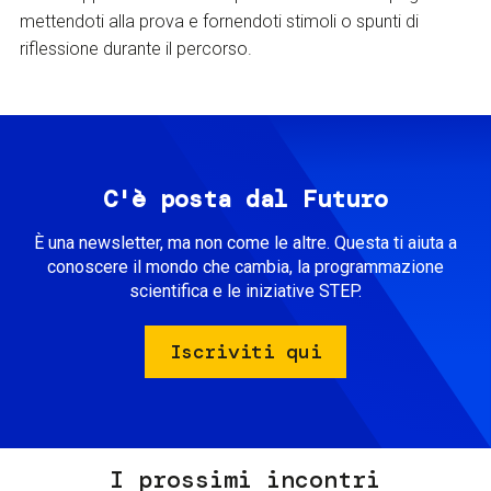
mettendoti alla prova e fornendoti stimoli o spunti di
riflessione durante il percorso.
C'è posta dal Futuro
È una newsletter, ma non come le altre. Questa ti aiuta a
conoscere il mondo che cambia, la programmazione
scientifica e le iniziative STEP.
Iscriviti qui
I prossimi incontri