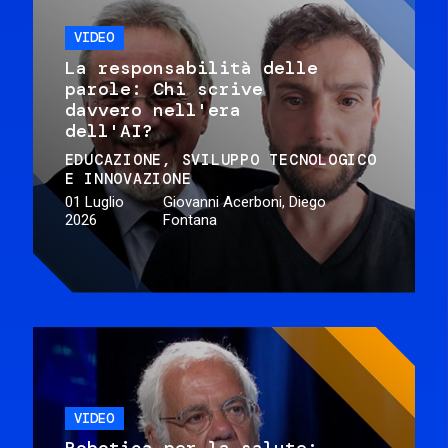
VIDEO
La responsabilità delle
parole: Chi scrive
davvero nell'era
dell'AI?
EDUCAZIONE
SVILUPPO TECNOLOGICO
E INNOVAZIONE
01 Luglio
Giovanni Acerboni, Diego
2026
Fontana
VIDEO
Robotica per la salute: