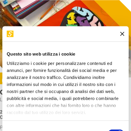
Questo sito web utilizza i cookie
Utilizziamo i cookie per personalizzare contenuti ed
annunci, per fornire funzionalità dei social media e per
Image
analizzare il nostro traffico. Condividiamo inoltre
SUNDAY@STEP
informazioni sul modo in cui utilizzi il nostro sito con i
Come funziona il cervello?
nostri partner che si occupano di analisi dei dati web,
pubblicità e social media, i quali potrebbero combinarle
Laboratorio
con altre informazioni che hai fornito loro o che hanno
20 Set 2026 / 11:15 - 13:00
raccolto dal tuo utilizzo dei loro servizi.
Costo
gratuito
Proveremo a costruire un cervello in cartoncino cercando di
Selezione