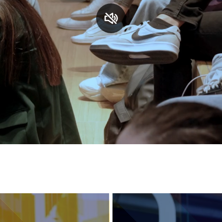
S
C
F