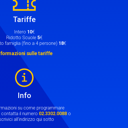
Tariffe
Intero
10
€
Ridotto Scuole
5
€
o famiglia (fino a 4 persone)
18
€
nformazioni sulle tariffe
Info
ormazioni su come programmare
ta contatta il numero
02.3302.0088
o
crivici all'indirizzo qui sotto