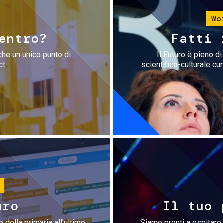
Wo
entro?
Fatti 
che un unico punto di
Il Futuro è pieno d
ct.
scientifico-culturale cu
uro
Il tuo 
 della primaria all'ultimo
Siamo pronti a ospitare 