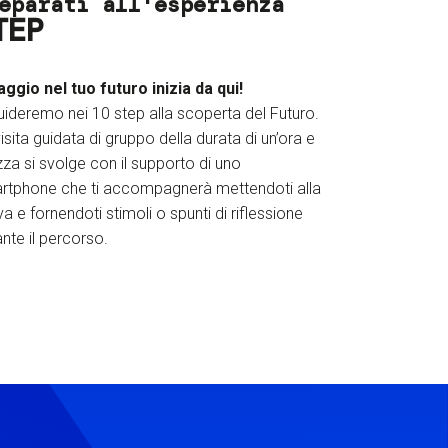
eparati all'esperienza
TEP
iaggio nel tuo futuro inizia da qui!
uideremo nei 10 step alla scoperta del Futuro.
isita guidata di gruppo della durata di un’ora e
za si svolge con il supporto di uno
rtphone che ti accompagnerà mettendoti alla
a e fornendoti stimoli o spunti di riflessione
nte il percorso.