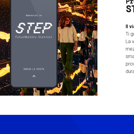
Pr
S
Il v
Ti g
La v
mez
sma
prov
dura