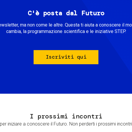
C'è posta dal Futuro
ewsletter, ma non come le altre. Questa ti aiuta a conoscere il m
cambia, la programmazione scientifica e le iniziative STEP.
Iscriviti qui
I prossimi incontri
er iniziare a conoscere il Futuro. Non perderti i prossimi incontri 