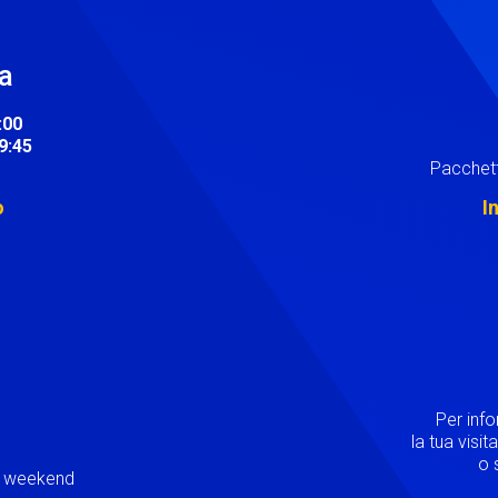
ra
:00
19:45
Pacchett
o
I
Image
Per inf
la tua visi
o s
ei weekend