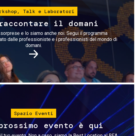
rkshop, Talk e Laboratori
raccontare il domani
i sorprese e lo siamo anche noi. Segui il programma
rato dalle professioniste e i professionisti del mondo di
domani.
Immagine
Spazio Eventi
prossimo evento è qui
il tuo evento. Non a caso, siamo la Best Location al BEA