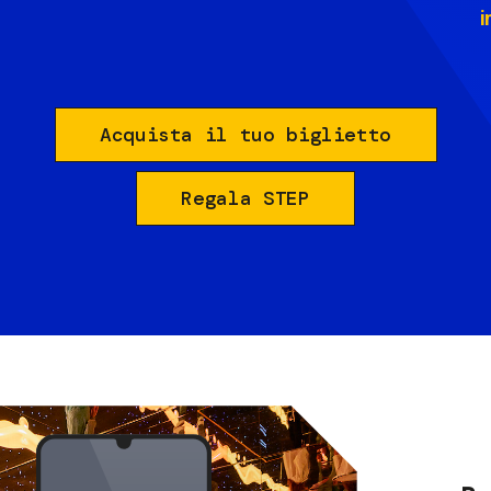
i
Acquista il tuo biglietto
Regala STEP