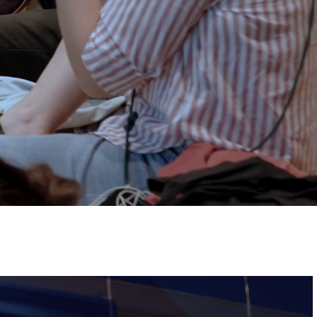
ervizi e accessibilità
Biglietti
ontatti
AQ
Immagine