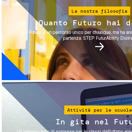
La nostra filosofia
Quanto Futuro hai d
Il Futuro è un percorso unico per chiunque, ma ha an
partenza: STEP FuturAbility Distri
Immagine
Attività per le scuole
In gita nel Fut
Un viaggio ricco di sorprese per le classi dall'ultimo anno