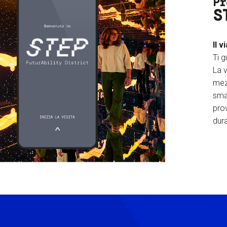
Pr
S
Il v
Ti g
La v
mez
sma
prov
dura