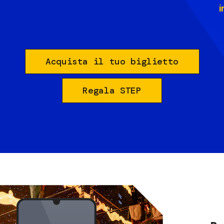
i
Acquista il tuo biglietto
Regala STEP