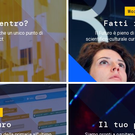
Wo
entro?
Fatti 
che un unico punto di
Il Futuro è pieno d
ct.
scientifico-culturale cu
uro
Il tuo 
 della primaria all'ultimo
Siamo pronti a ospitare 