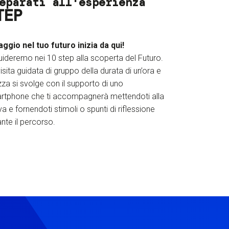
eparati all'esperienza
TEP
iaggio nel tuo futuro inizia da qui!
uideremo nei 10 step alla scoperta del Futuro.
isita guidata di gruppo della durata di un’ora e
za si svolge con il supporto di uno
rtphone che ti accompagnerà mettendoti alla
a e fornendoti stimoli o spunti di riflessione
nte il percorso.