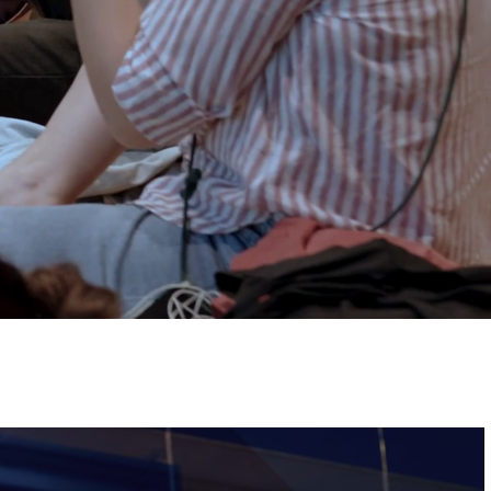
ervizi e accessibilità
Biglietti
ontatti
AQ
Immagine