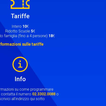
Tariffe
Intero
10
€
Ridotto Scuole
5
€
o famiglia (fino a 4 persone)
18
€
nformazioni sulle tariffe
Info
ormazioni su come programmare
ta contatta il numero
02.3302.0088
o
crivici all'indirizzo qui sotto