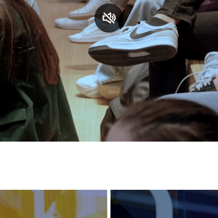
S
C
F