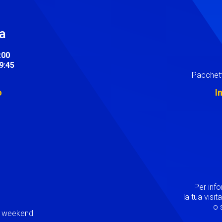
ra
:00
19:45
Pacchett
o
I
Image
Per inf
la tua visi
o s
ei weekend