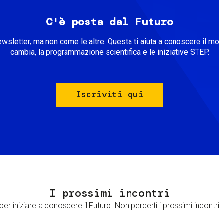
C'è posta dal Futuro
ewsletter, ma non come le altre. Questa ti aiuta a conoscere il m
cambia, la programmazione scientifica e le iniziative STEP.
Iscriviti qui
I prossimi incontri
er iniziare a conoscere il Futuro. Non perderti i prossimi incontri 