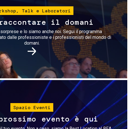
rkshop, Talk e Laboratori
raccontare il domani
i sorprese e lo siamo anche noi. Segui il programma
rato dalle professioniste e i professionisti del mondo di
domani.
Immagine
Spazio Eventi
prossimo evento è qui
il tuo evento. Non a caso, siamo la Best Location al BEA