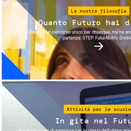
La nostra filosofia
Quanto Futuro hai d
Il Futuro è un percorso unico per chiunque, ma ha an
partenza: STEP FuturAbility Distri
Immagine
Attività per le scuole
In gita nel Fut
Un viaggio ricco di sorprese per le classi dall'ultimo anno