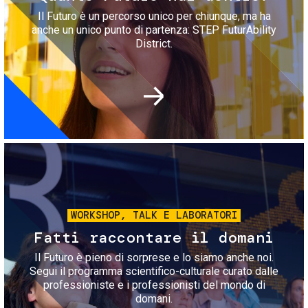
Il Futuro è un percorso unico per chiunque, ma ha
anche un unico punto di partenza: STEP FuturAbility
District.
Immagine
WORKSHOP, TALK E LABORATORI
Fatti raccontare il domani
Il Futuro è pieno di sorprese e lo siamo anche noi.
Segui il programma scientifico-culturale curato dalle
professioniste e i professionisti del mondo di
domani.