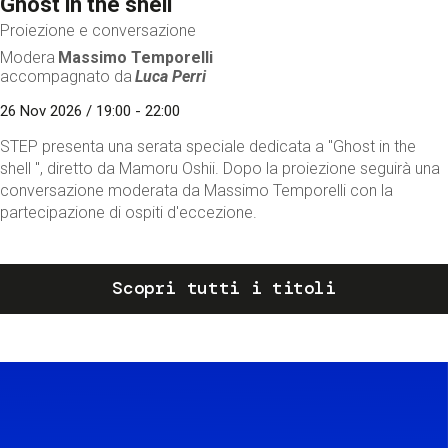
Ghost in the shell
Proiezione e conversazione
Modera
Massimo Temporelli
accompagnato da
Luca Perri
26 Nov 2026 / 19:00 - 22:00
STEP presenta una serata speciale dedicata a "Ghost in the
shell ", diretto da Mamoru Oshii. Dopo la proiezione seguirà una
conversazione moderata da Massimo Temporelli con la
partecipazione di ospiti d'eccezione.
Scopri tutti i titoli