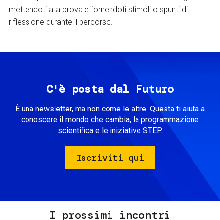
mettendoti alla prova e fornendoti stimoli o spunti di
riflessione durante il percorso.
C'è posta dal Futuro
È una newsletter, ma non come le altre. Questa ti aiuta a
conoscere il mondo che cambia, la programmazione
scientifica e le iniziative STEP.
Iscriviti qui
I prossimi incontri