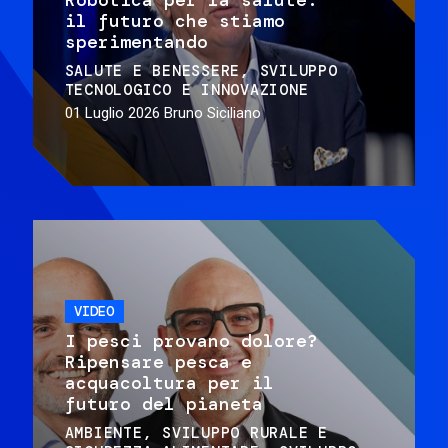
il futuro che stiamo
sperimentando
SALUTE E BENESSERE
SVILUPPO
TECNOLOGICO E INNOVAZIONE
01 Luglio 2026
Bruno Siciliano
VIDEO
I pesci provano dolore?
Ripensare pesca e
acquacoltura per il
futuro del pianeta
AMBIENTE
SVILUPPO RURALE E