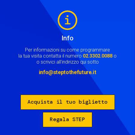
Image
Info
Per informazioni su come programmare
la tua visita contatta il numero
02.3302.0088
o
o scrivici all'indirizzo qui sotto
info@steptothefuture.it
Acquista il tuo biglietto
Regala STEP