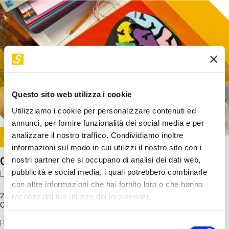
Questo sito web utilizza i cookie
Utilizziamo i cookie per personalizzare contenuti ed
annunci, per fornire funzionalità dei social media e per
Image
analizzare il nostro traffico. Condividiamo inoltre
SUNDAY@STEP
informazioni sul modo in cui utilizzi il nostro sito con i
Come funziona il cervello?
nostri partner che si occupano di analisi dei dati web,
pubblicità e social media, i quali potrebbero combinarle
Laboratorio
con altre informazioni che hai fornito loro o che hanno
20 Set 2026 / 11:15 - 13:00
raccolto dal tuo utilizzo dei loro servizi.
Costo
gratuito
Proveremo a costruire un cervello in cartoncino cercando di
Selezione