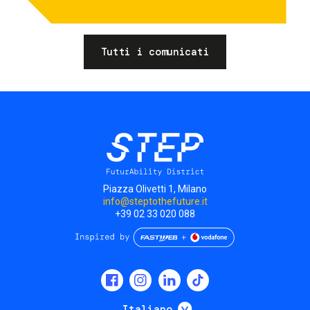
Tutti i comunicati
Piazza Olivetti 1, Milano
info@steptothefuture.it
+39 02 33 020 088
Social
menu
Mostra ulteriori
Italiano