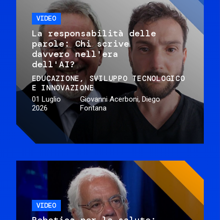
VIDEO
La responsabilità delle
parole: Chi scrive
davvero nell'era
dell'AI?
EDUCAZIONE
SVILUPPO TECNOLOGICO
E INNOVAZIONE
01 Luglio
Giovanni Acerboni, Diego
2026
Fontana
VIDEO
Robotica per la salute: