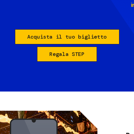
i
Acquista il tuo biglietto
Regala STEP