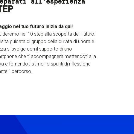
eparati all'esperienza
TEP
iaggio nel tuo futuro inizia da qui!
uideremo nei 10 step alla scoperta del Futuro.
isita guidata di gruppo della durata di un’ora e
za si svolge con il supporto di uno
rtphone che ti accompagnerà mettendoti alla
a e fornendoti stimoli o spunti di riflessione
nte il percorso.