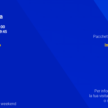
ra
:00
19:45
Pacchett
o
I
Image
Per inf
la tua visi
o s
ei weekend