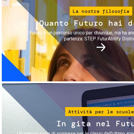
La nostra filosofia
Quanto Futuro hai d
Il Futuro è un percorso unico per chiunque, ma ha an
partenza: STEP FuturAbility Distri
Immagine
Attività per le scuole
In gita nel Fut
Un viaggio ricco di sorprese per le classi dall'ultimo anno