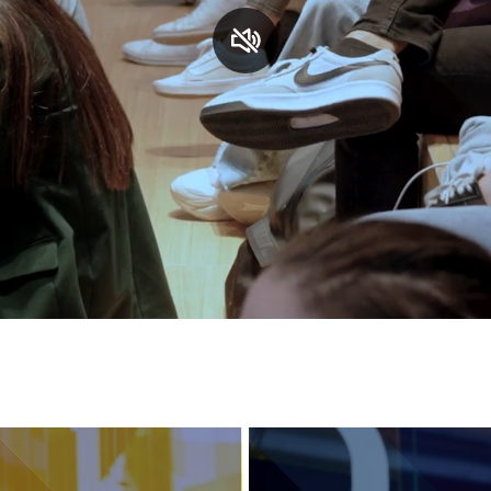
S
C
F