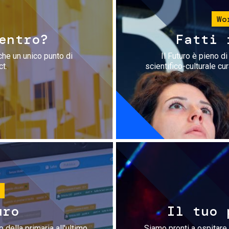
Wo
entro?
Fatti 
che un unico punto di
Il Futuro è pieno d
ct.
scientifico-culturale cu
uro
Il tuo 
 della primaria all'ultimo
Siamo pronti a ospitare 