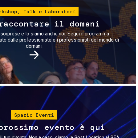
rkshop, Talk e Laboratori
raccontare il domani
i sorprese e lo siamo anche noi. Segui il programma
rato dalle professioniste e i professionisti del mondo di
domani.
Immagine
Spazio Eventi
prossimo evento è qui
il tuo evento. Non a caso, siamo la Best Location al BEA