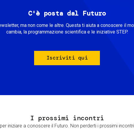
C'è posta dal Futuro
ewsletter, ma non come le altre. Questa ti aiuta a conoscere il m
cambia, la programmazione scientifica e le iniziative STEP.
Iscriviti qui
I prossimi incontri
er iniziare a conoscere il Futuro. Non perderti i prossimi incontri 