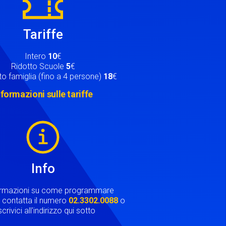
Tariffe
Intero
10
€
Ridotto Scuole
5
€
o famiglia (fino a 4 persone)
18
€
nformazioni sulle tariffe
Info
ormazioni su come programmare
ta contatta il numero
02.3302.0088
o
crivici all'indirizzo qui sotto