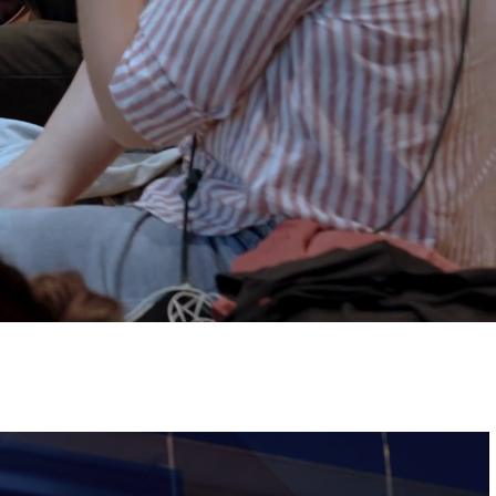
ervizi e accessibilità
Biglietti
ontatti
AQ
Immagine