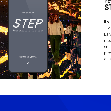
Pr
S
Il v
Ti g
La v
mez
sma
prov
dura