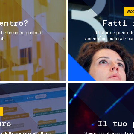
Wo
entro?
Fatti 
che un unico punto di
Il Futuro è pieno d
ct.
scientifico-culturale cu
uro
Il tuo 
 della primaria all'ultimo
Siamo pronti a ospitare 