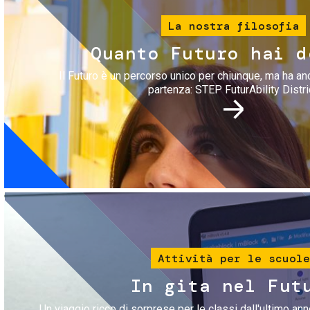
La nostra filosofia
Quanto Futuro hai d
Il Futuro è un percorso unico per chiunque, ma ha an
partenza: STEP FuturAbility Distri
Immagine
Attività per le scuole
In gita nel Fut
Un viaggio ricco di sorprese per le classi dall'ultimo anno