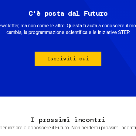
C'è posta dal Futuro
ewsletter, ma non come le altre. Questa ti aiuta a conoscere il m
cambia, la programmazione scientifica e le iniziative STEP.
Iscriviti qui
I prossimi incontri
er iniziare a conoscere il Futuro. Non perderti i prossimi incontri 