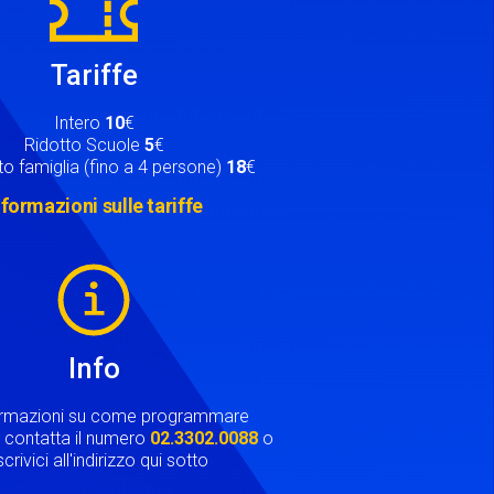
Tariffe
Intero
10
€
Ridotto Scuole
5
€
o famiglia (fino a 4 persone)
18
€
nformazioni sulle tariffe
Info
ormazioni su come programmare
ta contatta il numero
02.3302.0088
o
crivici all'indirizzo qui sotto