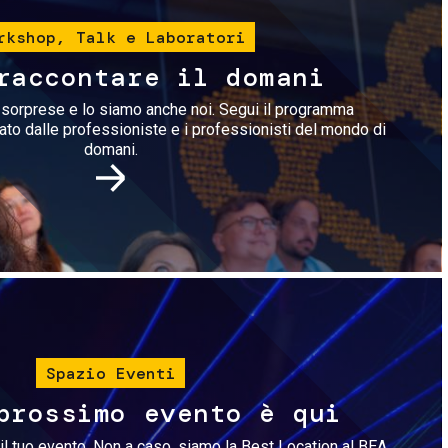
rkshop, Talk e Laboratori
raccontare il domani
i sorprese e lo siamo anche noi. Segui il programma
rato dalle professioniste e i professionisti del mondo di
domani.
Immagine
Spazio Eventi
prossimo evento è qui
il tuo evento. Non a caso, siamo la Best Location al BEA