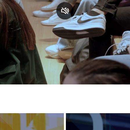
S
C
F