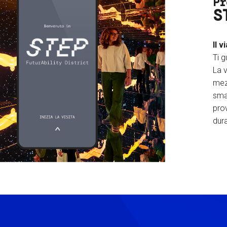
Pr
S
Il v
Ti g
La v
mez
sma
prov
dura