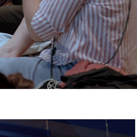
ervizi e accessibilità
Biglietti
ontatti
AQ
Immagine