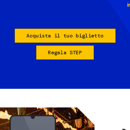
i
Acquista il tuo biglietto
Regala STEP