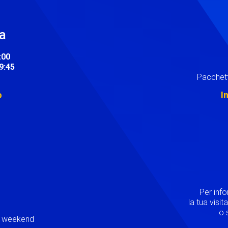
ra
:00
19:45
Pacchett
o
I
Image
Per inf
la tua visi
o s
ei weekend