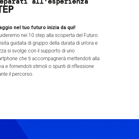
eparati all'esperienza
TEP
iaggio nel tuo futuro inizia da qui!
uideremo nei 10 step alla scoperta del Futuro.
isita guidata di gruppo della durata di un’ora e
za si svolge con il supporto di uno
rtphone che ti accompagnerà mettendoti alla
a e fornendoti stimoli o spunti di riflessione
nte il percorso.