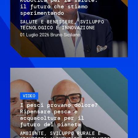
il futuro che stiamo
sperimentando
SALUTE E BENESSERE
SVILUPPO
TECNOLOGICO E INNOVAZIONE
01 Luglio 2026
Bruno Siciliano
VIDEO
I pesci provano dolore?
Ripensare pesca e
acquacoltura per il
futuro del pianeta
AMBIENTE
SVILUPPO RURALE E