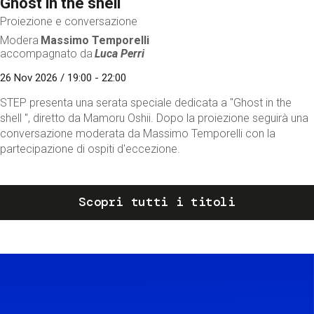
Ghost in the shell
Proiezione e conversazione
Modera
Massimo Temporelli
accompagnato da
Luca Perri
26 Nov 2026 / 19:00 - 22:00
STEP presenta una serata speciale dedicata a "Ghost in the
shell ", diretto da Mamoru Oshii. Dopo la proiezione seguirà una
conversazione moderata da Massimo Temporelli con la
partecipazione di ospiti d'eccezione.
Scopri tutti i titoli