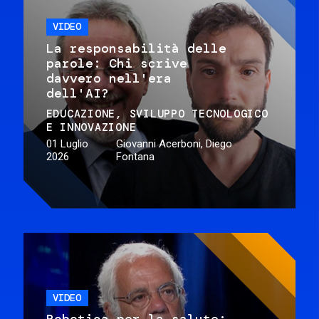
VIDEO
La responsabilità delle
parole: Chi scrive
davvero nell'era
dell'AI?
EDUCAZIONE
SVILUPPO TECNOLOGICO
E INNOVAZIONE
01 Luglio
Giovanni Acerboni, Diego
2026
Fontana
VIDEO
Robotica per la salute: