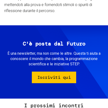
mettendoti alla prova e fornendoti stimoli o spunti di
riflessione durante il percorso.
C'è posta dal Futuro
È una newsletter, ma non come le altre. Questa ti aiuta a
conoscere il mondo che cambia, la programmazione
scientifica e le iniziative STEP.
Iscriviti qui
I prossimi incontri