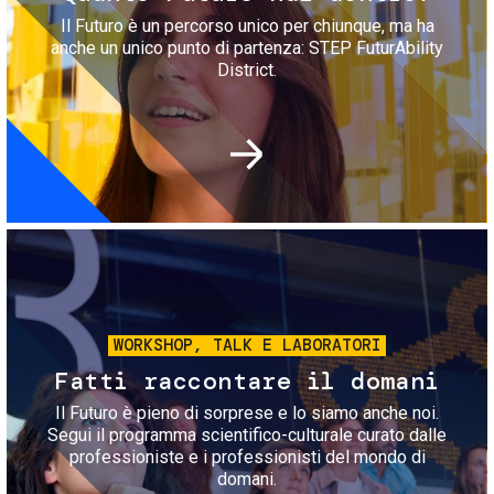
Il Futuro è un percorso unico per chiunque, ma ha
anche un unico punto di partenza: STEP FuturAbility
District.
Immagine
WORKSHOP, TALK E LABORATORI
Fatti raccontare il domani
Il Futuro è pieno di sorprese e lo siamo anche noi.
Segui il programma scientifico-culturale curato dalle
professioniste e i professionisti del mondo di
domani.