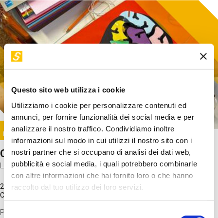
Questo sito web utilizza i cookie
Utilizziamo i cookie per personalizzare contenuti ed
annunci, per fornire funzionalità dei social media e per
Image
analizzare il nostro traffico. Condividiamo inoltre
SUNDAY@STEP
informazioni sul modo in cui utilizzi il nostro sito con i
Come funziona il cervello?
nostri partner che si occupano di analisi dei dati web,
pubblicità e social media, i quali potrebbero combinarle
Laboratorio
con altre informazioni che hai fornito loro o che hanno
20 Set 2026 / 11:15 - 13:00
raccolto dal tuo utilizzo dei loro servizi.
Costo
gratuito
Proveremo a costruire un cervello in cartoncino cercando di
Selezione