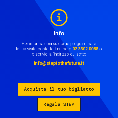
Image
Info
Per informazioni su come programmare
la tua visita contatta il numero
02.3302.0088
o
o scrivici all'indirizzo qui sotto
info@steptothefuture.it
Acquista il tuo biglietto
Regala STEP