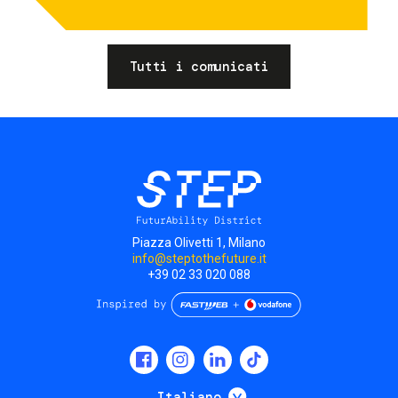
Tutti i comunicati
Piazza Olivetti 1, Milano
info@steptothefuture.it
+39 02 33 020 088
Social
menu
Mostra ulteriori
Italiano