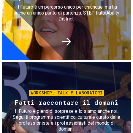
Il Futuro è un percorso unico per chiunque, ma ha
anche un unico punto di partenza: STEP FuturAbility
District.
Immagine
WORKSHOP, TALK E LABORATORI
Fatti raccontare il domani
Il Futuro è pieno di sorprese e lo siamo anche noi.
Segui il programma scientifico-culturale curato dalle
professioniste e i professionisti del mondo di
domani.