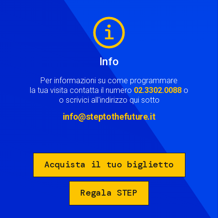
Image
Info
Per informazioni su come programmare
la tua visita contatta il numero
02.3302.0088
o
o scrivici all'indirizzo qui sotto
info@steptothefuture.it
Acquista il tuo biglietto
Regala STEP