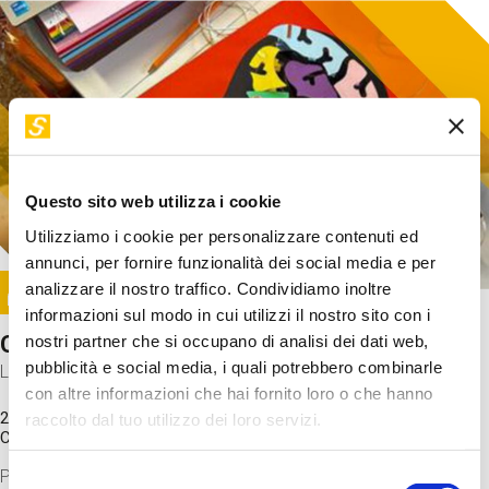
Questo sito web utilizza i cookie
Utilizziamo i cookie per personalizzare contenuti ed
annunci, per fornire funzionalità dei social media e per
Image
analizzare il nostro traffico. Condividiamo inoltre
SUNDAY@STEP
informazioni sul modo in cui utilizzi il nostro sito con i
Come funziona il cervello?
nostri partner che si occupano di analisi dei dati web,
pubblicità e social media, i quali potrebbero combinarle
Laboratorio
con altre informazioni che hai fornito loro o che hanno
20 Set 2026 / 11:15 - 13:00
raccolto dal tuo utilizzo dei loro servizi.
Costo
gratuito
Proveremo a costruire un cervello in cartoncino cercando di
Selezione