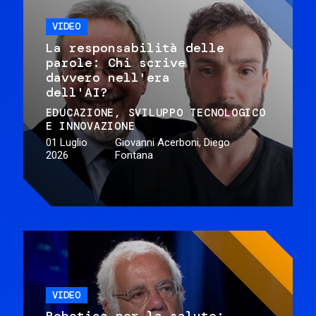
VIDEO
La responsabilità delle
parole: Chi scrive
davvero nell'era
dell'AI?
EDUCAZIONE
SVILUPPO TECNOLOGICO
E INNOVAZIONE
01 Luglio
Giovanni Acerboni, Diego
2026
Fontana
VIDEO
Robotica per la salute: