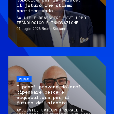
il futuro che stiamo
sperimentando
SALUTE E BENESSERE
SVILUPPO
TECNOLOGICO E INNOVAZIONE
01 Luglio 2026
Bruno Siciliano
VIDEO
I pesci provano dolore?
Ripensare pesca e
acquacoltura per il
futuro del pianeta
AMBIENTE
SVILUPPO RURALE E