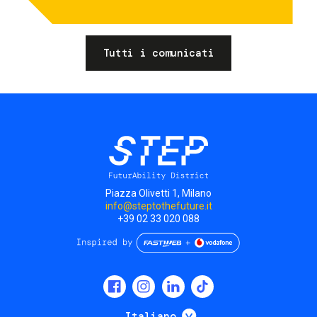
Tutti i comunicati
Piazza Olivetti 1, Milano
info@steptothefuture.it
+39 02 33 020 088
Social
menu
Mostra ulteriori
Italiano