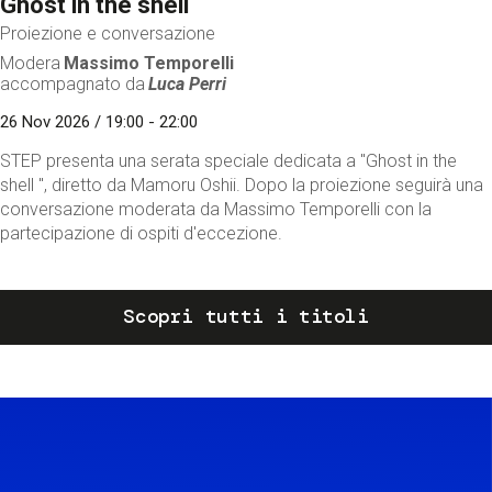
Ghost in the shell
Proiezione e conversazione
Modera
Massimo Temporelli
accompagnato da
Luca Perri
26 Nov 2026 / 19:00 - 22:00
STEP presenta una serata speciale dedicata a "Ghost in the
shell ", diretto da Mamoru Oshii. Dopo la proiezione seguirà una
conversazione moderata da Massimo Temporelli con la
partecipazione di ospiti d'eccezione.
Scopri tutti i titoli