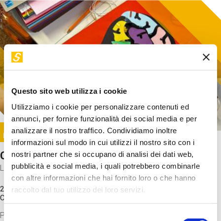
Questo sito web utilizza i cookie
Utilizziamo i cookie per personalizzare contenuti ed
annunci, per fornire funzionalità dei social media e per
Image
analizzare il nostro traffico. Condividiamo inoltre
SUNDAY@STEP
informazioni sul modo in cui utilizzi il nostro sito con i
Come funziona il cervello?
nostri partner che si occupano di analisi dei dati web,
pubblicità e social media, i quali potrebbero combinarle
Laboratorio
con altre informazioni che hai fornito loro o che hanno
20 Set 2026 / 11:15 - 13:00
raccolto dal tuo utilizzo dei loro servizi.
Costo
gratuito
Proveremo a costruire un cervello in cartoncino cercando di
Selezione