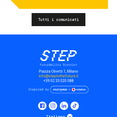
Tutti i comunicati
Piazza Olivetti 1, Milano
info@steptothefuture.it
+39 02 33 020 088
Social
menu
Mostra ulteriori
Italiano