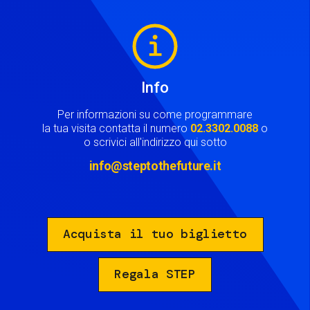
Image
Info
Per informazioni su come programmare
la tua visita contatta il numero
02.3302.0088
o
o scrivici all'indirizzo qui sotto
info@steptothefuture.it
Acquista il tuo biglietto
Regala STEP