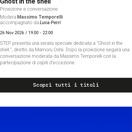
Ghost in the shell
Proiezione e conversazione
Modera
Massimo Temporelli
accompagnato da
Luca Perri
26 Nov 2026 / 19:00 - 22:00
STEP presenta una serata speciale dedicata a "Ghost in the
shell ", diretto da Mamoru Oshii. Dopo la proiezione seguirà una
conversazione moderata da Massimo Temporelli con la
partecipazione di ospiti d'eccezione.
Scopri tutti i titoli