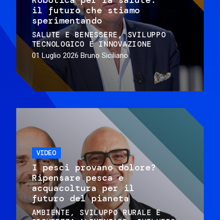
il futuro che stiamo
sperimentando
SALUTE E BENESSERE
SVILUPPO
TECNOLOGICO E INNOVAZIONE
01 Luglio 2026
Bruno Siciliano
VIDEO
I pesci provano dolore?
Ripensare pesca e
acquacoltura per il
futuro del pianeta
AMBIENTE
SVILUPPO RURALE E