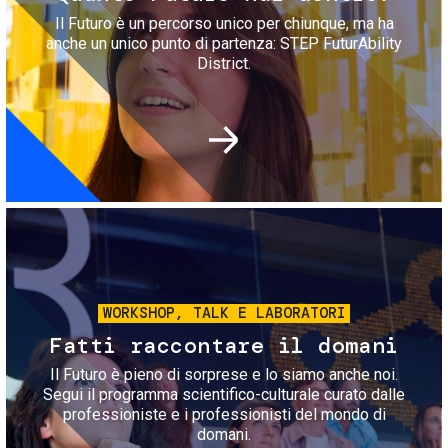
Il Futuro è un percorso unico per chiunque, ma ha
anche un unico punto di partenza: STEP FuturAbility
District.
Immagine
WORKSHOP, TALK E LABORATORI
Fatti raccontare il domani
Il Futuro è pieno di sorprese e lo siamo anche noi.
Segui il programma scientifico-culturale curato dalle
professioniste e i professionisti del mondo di
domani.