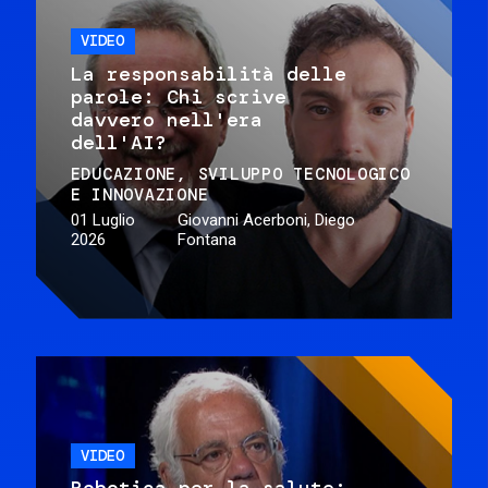
VIDEO
La responsabilità delle
parole: Chi scrive
davvero nell'era
dell'AI?
EDUCAZIONE
SVILUPPO TECNOLOGICO
E INNOVAZIONE
01 Luglio
Giovanni Acerboni, Diego
2026
Fontana
VIDEO
Robotica per la salute: