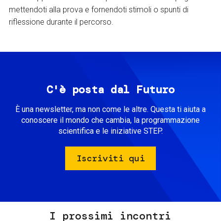
mettendoti alla prova e fornendoti stimoli o spunti di
riflessione durante il percorso.
C'è posta dal Futuro
È una newsletter, ma non come le altre. Questa ti aiuta a
conoscere il mondo che cambia, la programmazione
scientifica e le iniziative STEP.
Iscriviti qui
I prossimi incontri