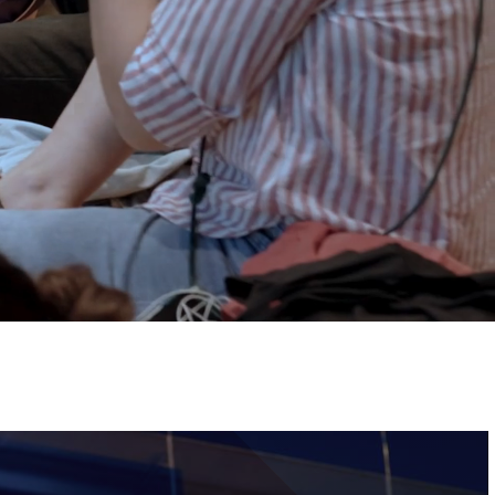
ervizi e accessibilità
Biglietti
ontatti
AQ
Immagine