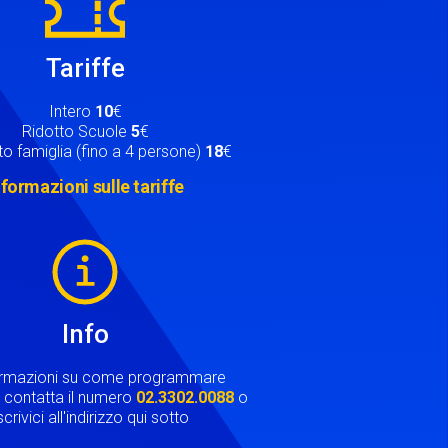
Tariffe
Intero
10
€
Ridotto Scuole
5
€
o famiglia (fino a 4 persone)
18
€
nformazioni sulle tariffe
Info
ormazioni su come programmare
ta contatta il numero
02.3302.0088
o
crivici all'indirizzo qui sotto