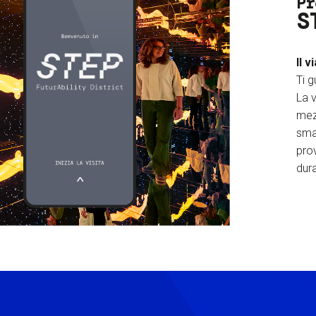
Pr
S
Il v
Ti g
La v
mez
sma
prov
dura