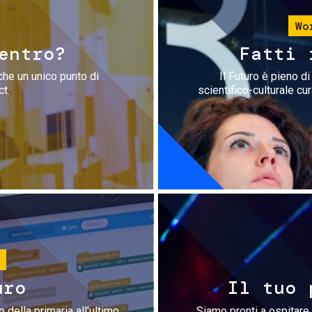
Wo
entro?
Fatti 
che un unico punto di
Il Futuro è pieno d
ct.
scientifico-culturale cu
uro
Il tuo 
 della primaria all'ultimo
Siamo pronti a ospitare 