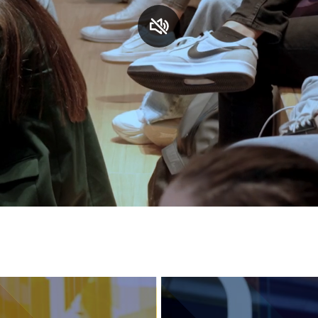
S
C
F