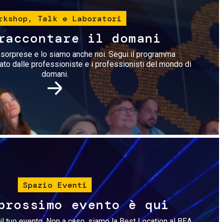
rkshop, Talk e Laboratori
raccontare il domani
i sorprese e lo siamo anche noi. Segui il programma
rato dalle professioniste e i professionisti del mondo di
domani.
Immagine
Spazio Eventi
prossimo evento è qui
il tuo evento. Non a caso, siamo la Best Location al BEA