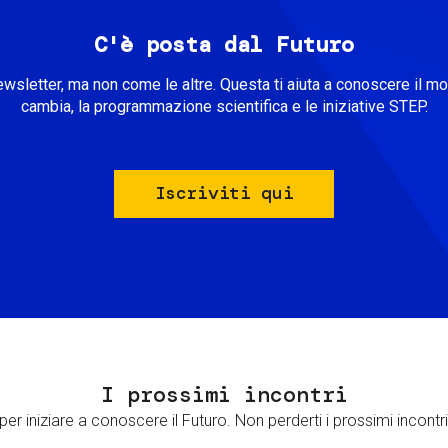
C'è posta dal Futuro
ewsletter, ma non come le altre. Questa ti aiuta a conoscere il m
cambia, la programmazione scientifica e le iniziative STEP.
Iscriviti qui
I prossimi incontri
er iniziare a conoscere il Futuro. Non perderti i prossimi incontri 