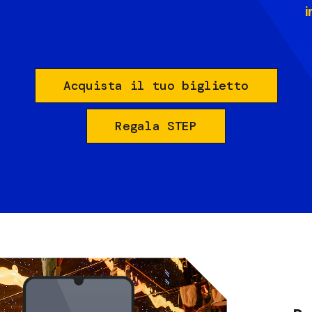
i
Acquista il tuo biglietto
Regala STEP