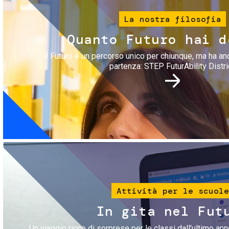
La nostra filosofia
Quanto Futuro hai d
Il Futuro è un percorso unico per chiunque, ma ha an
partenza: STEP FuturAbility Distri
Immagine
Attività per le scuole
In gita nel Fut
Un viaggio ricco di sorprese per le classi dall'ultimo anno