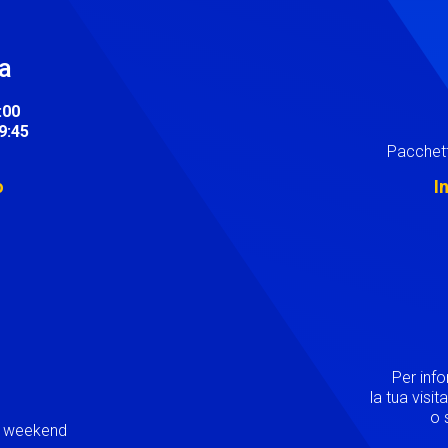
ra
:00
19:45
Pacchett
o
I
Image
Per inf
la tua visi
o s
ei weekend