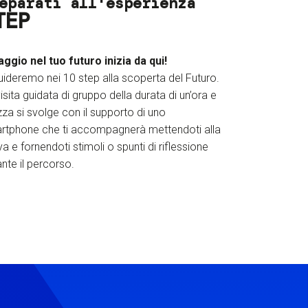
eparati all'esperienza
TEP
iaggio nel tuo futuro inizia da qui!
uideremo nei 10 step alla scoperta del Futuro.
isita guidata di gruppo della durata di un’ora e
za si svolge con il supporto di uno
rtphone che ti accompagnerà mettendoti alla
a e fornendoti stimoli o spunti di riflessione
nte il percorso.