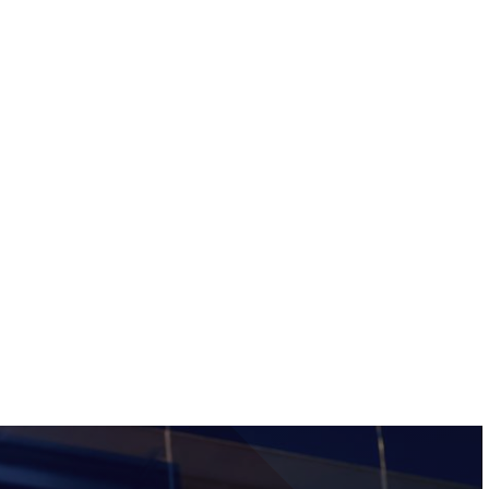
ervizi e accessibilità
Biglietti
ontatti
AQ
Immagine