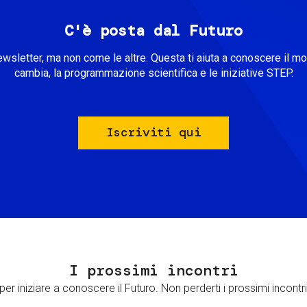
C'è posta dal Futuro
ewsletter, ma non come le altre. Questa ti aiuta a conoscere il m
cambia, la programmazione scientifica e le iniziative STEP.
Iscriviti qui
I prossimi incontri
er iniziare a conoscere il Futuro. Non perderti i prossimi incontri 