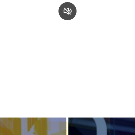
S
C
F