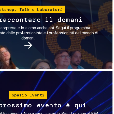
rkshop, Talk e Laboratori
raccontare il domani
i sorprese e lo siamo anche noi. Segui il programma
rato dalle professioniste e i professionisti del mondo di
domani.
Immagine
Spazio Eventi
prossimo evento è qui
il tuo evento. Non a caso, siamo la Best Location al BEA