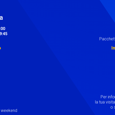
ra
:00
19:45
Pacchett
o
I
Image
Per inf
la tua visi
o s
ei weekend