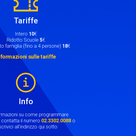
Tariffe
Intero
10
€
Ridotto Scuole
5
€
o famiglia (fino a 4 persone)
18
€
nformazioni sulle tariffe
Info
ormazioni su come programmare
ta contatta il numero
02.3302.0088
o
crivici all'indirizzo qui sotto