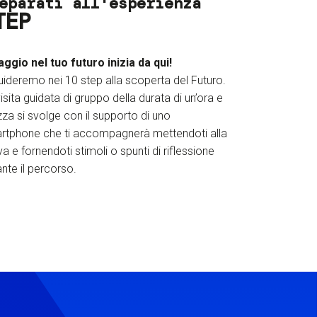
eparati all'esperienza
TEP
iaggio nel tuo futuro inizia da qui!
uideremo nei 10 step alla scoperta del Futuro.
isita guidata di gruppo della durata di un’ora e
za si svolge con il supporto di uno
rtphone che ti accompagnerà mettendoti alla
a e fornendoti stimoli o spunti di riflessione
nte il percorso.