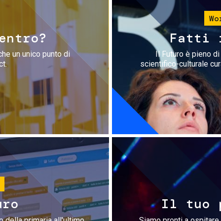
Wo
entro?
Fatti 
che un unico punto di
Il Futuro è pieno d
ct.
scientifico-culturale cu
uro
Il tuo 
 della primaria all'ultimo
Siamo pronti a ospitare 