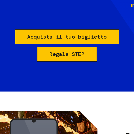
i
Acquista il tuo biglietto
Regala STEP