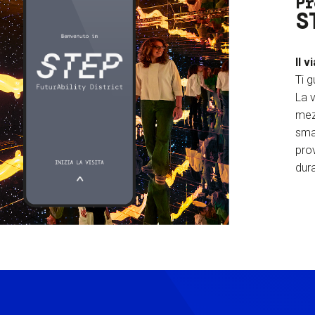
Pr
S
Il v
Ti g
La v
mez
sma
prov
dura