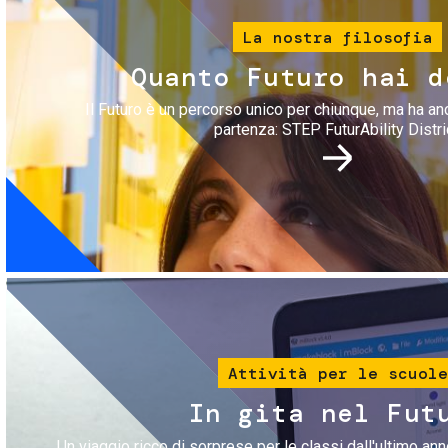
La nostra filosofia
Quanto Futuro hai d
Il Futuro è un percorso unico per chiunque, ma ha an
partenza: STEP FuturAbility Distri
Immagine
Attività per le scuole
In gita nel Fut
Un viaggio ricco di sorprese per le classi dall'ultimo anno