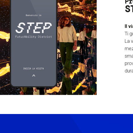
Pr
S
Il v
Ti g
La v
mez
sma
prov
dura