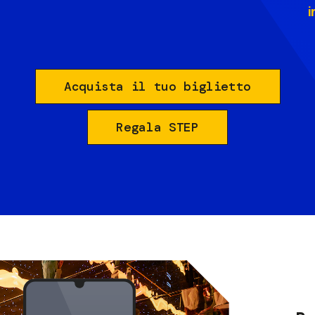
i
Acquista il tuo biglietto
Regala STEP