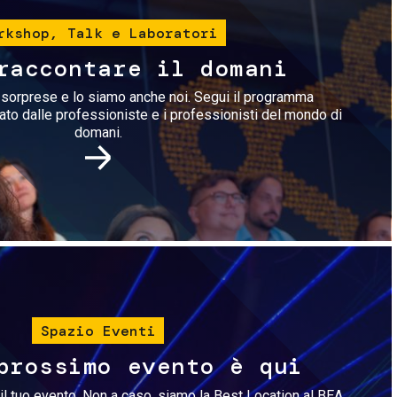
rkshop, Talk e Laboratori
raccontare il domani
i sorprese e lo siamo anche noi. Segui il programma
rato dalle professioniste e i professionisti del mondo di
domani.
Immagine
Spazio Eventi
prossimo evento è qui
il tuo evento. Non a caso, siamo la Best Location al BEA