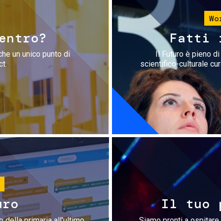
Wo
entro?
Fatti 
che un unico punto di
Il Futuro è pieno d
ct.
scientifico-culturale cu
uro
Il tuo 
 della primaria all'ultimo
Siamo pronti a ospitare 