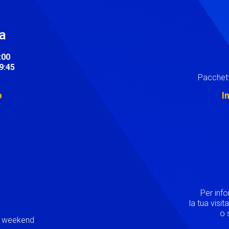
ra
:00
19:45
Pacchett
o
I
Image
Per inf
la tua visi
o s
ei weekend