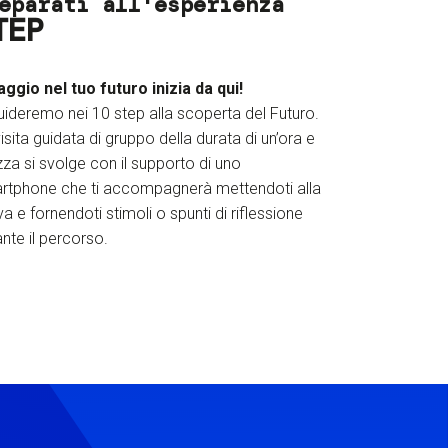
eparati all'esperienza
TEP
iaggio nel tuo futuro inizia da qui!
uideremo nei 10 step alla scoperta del Futuro.
isita guidata di gruppo della durata di un’ora e
za si svolge con il supporto di uno
rtphone che ti accompagnerà mettendoti alla
a e fornendoti stimoli o spunti di riflessione
nte il percorso.