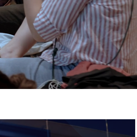
ervizi e accessibilità
Biglietti
ontatti
AQ
Immagine