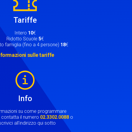
Tariffe
Intero
10
€
Ridotto Scuole
5
€
o famiglia (fino a 4 persone)
18
€
nformazioni sulle tariffe
Info
ormazioni su come programmare
ta contatta il numero
02.3302.0088
o
crivici all'indirizzo qui sotto