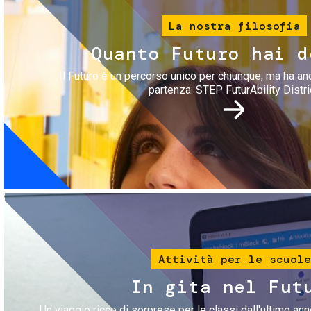
La nostra filosofia
Quanto Futuro hai d
Il Futuro è un percorso unico per chiunque, ma ha an
partenza: STEP FuturAbility Distri
Immagine
Attività per le scuole
In gita nel Fut
Un viaggio ricco di sorprese per le classi dall'ultimo anno