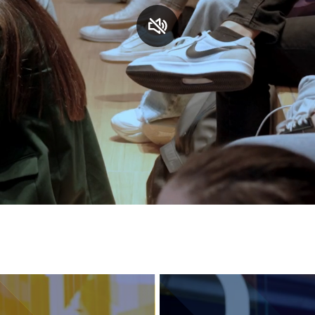
S
C
F