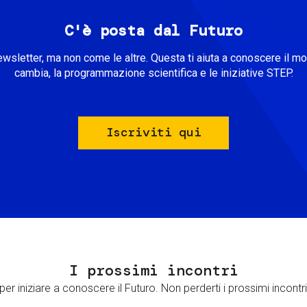
C'è posta dal Futuro
ewsletter, ma non come le altre. Questa ti aiuta a conoscere il m
cambia, la programmazione scientifica e le iniziative STEP.
Iscriviti qui
I prossimi incontri
er iniziare a conoscere il Futuro. Non perderti i prossimi incontri 