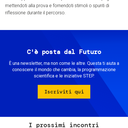
mettendoti alla prova e fornendoti stimoli o spunti di
riflessione durante il percorso.
C'è posta dal Futuro
È una newsletter, ma non come le altre. Questa ti aiuta a
conoscere il mondo che cambia, la programmazione
scientifica e le iniziative STEP.
Iscriviti qui
I prossimi incontri