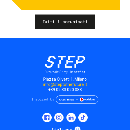
Tutti i comunicati
Piazza Olivetti 1, Milano
info@steptothefuture.it
+39 02 33 020 088
Social
menu
Mostra ulteriori
Italiano