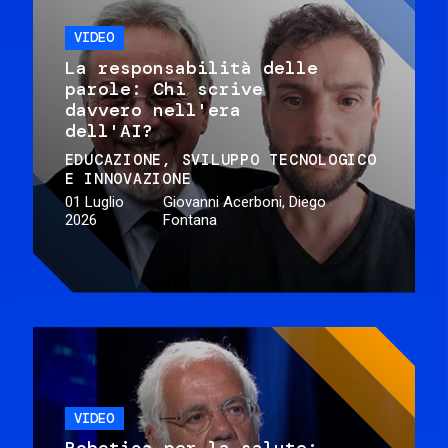
VIDEO
La responsabilità delle
parole: Chi scrive
davvero nell'era
dell'AI?
EDUCAZIONE
SVILUPPO TECNOLOGICO
E INNOVAZIONE
01 Luglio
Giovanni Acerboni, Diego
2026
Fontana
VIDEO
Robotica per la salute: