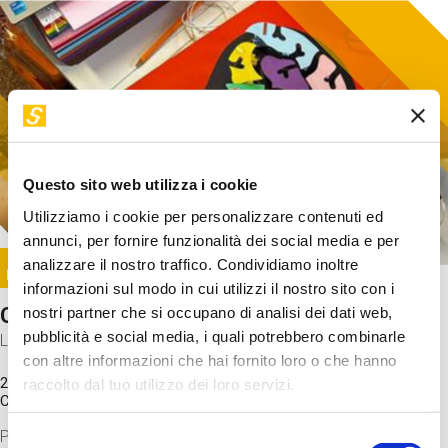
Questo sito web utilizza i cookie
Utilizziamo i cookie per personalizzare contenuti ed
annunci, per fornire funzionalità dei social media e per
Image
analizzare il nostro traffico. Condividiamo inoltre
SUNDAY@STEP
informazioni sul modo in cui utilizzi il nostro sito con i
Come funziona il cervello?
nostri partner che si occupano di analisi dei dati web,
pubblicità e social media, i quali potrebbero combinarle
Laboratorio
con altre informazioni che hai fornito loro o che hanno
20 Set 2026 / 11:15 - 13:00
raccolto dal tuo utilizzo dei loro servizi.
Costo
gratuito
Proveremo a costruire un cervello in cartoncino cercando di
Selezione