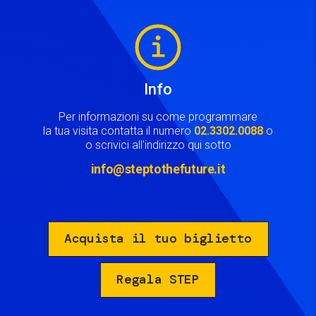
Image
Info
Per informazioni su come programmare
la tua visita contatta il numero
02.3302.0088
o
o scrivici all'indirizzo qui sotto
info@steptothefuture.it
Acquista il tuo biglietto
Regala STEP