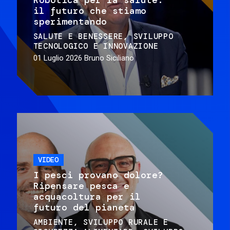
il futuro che stiamo
sperimentando
SALUTE E BENESSERE
SVILUPPO
TECNOLOGICO E INNOVAZIONE
01 Luglio 2026
Bruno Siciliano
VIDEO
I pesci provano dolore?
Ripensare pesca e
acquacoltura per il
futuro del pianeta
AMBIENTE
SVILUPPO RURALE E