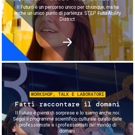
Il Futuro è un percorso unico per chiunque, ma ha
anche un unico punto di partenza: STEP FuturAbility
District.
Immagine
WORKSHOP, TALK E LABORATORI
Fatti raccontare il domani
Il Futuro è pieno di sorprese e lo siamo anche noi.
Segui il programma scientifico-culturale curato dalle
professioniste e i professionisti del mondo di
domani.