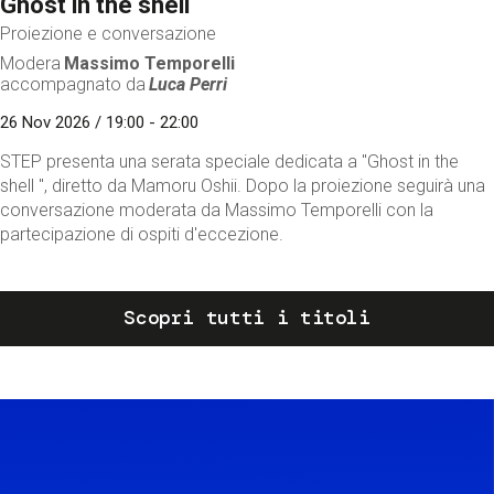
Ghost in the shell
Proiezione e conversazione
Modera
Massimo Temporelli
accompagnato da
Luca Perri
26 Nov 2026 / 19:00 - 22:00
STEP presenta una serata speciale dedicata a "Ghost in the
shell ", diretto da Mamoru Oshii. Dopo la proiezione seguirà una
conversazione moderata da Massimo Temporelli con la
partecipazione di ospiti d'eccezione.
Scopri tutti i titoli