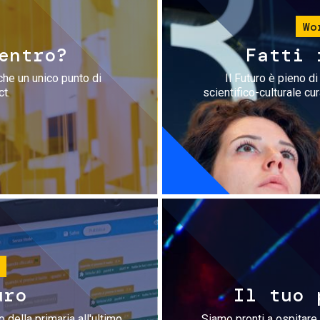
Wo
entro?
Fatti 
che un unico punto di
Il Futuro è pieno d
ct.
scientifico-culturale cu
uro
Il tuo 
 della primaria all'ultimo
Siamo pronti a ospitare 