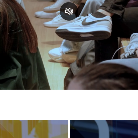
S
C
F