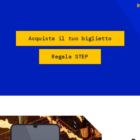
i
Acquista il tuo biglietto
Regala STEP