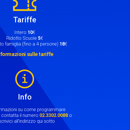
Tariffe
Intero
10
€
Ridotto Scuole
5
€
o famiglia (fino a 4 persone)
18
€
nformazioni sulle tariffe
Info
ormazioni su come programmare
ta contatta il numero
02.3302.0088
o
crivici all'indirizzo qui sotto