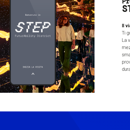
Pr
S
Il v
Ti g
La v
mez
sma
prov
dura