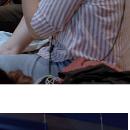
ervizi e accessibilità
Biglietti
ontatti
AQ
Immagine