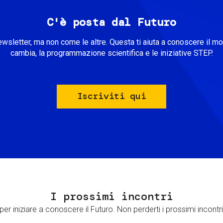
C'è posta dal Futuro
ewsletter, ma non come le altre. Questa ti aiuta a conoscere il m
cambia, la programmazione scientifica e le iniziative STEP.
Iscriviti qui
I prossimi incontri
er iniziare a conoscere il Futuro. Non perderti i prossimi incontri 