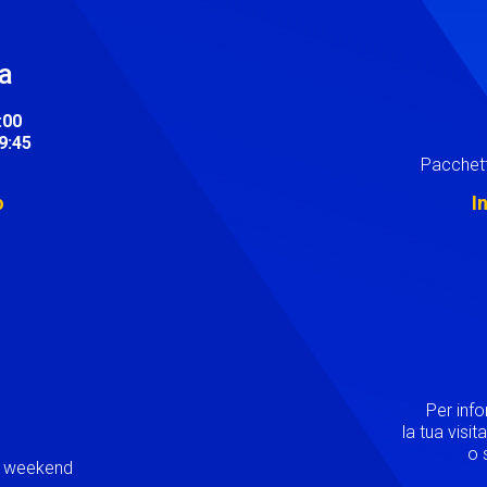
ra
:00
19:45
Pacchett
o
I
Image
Per inf
la tua visi
o s
ei weekend