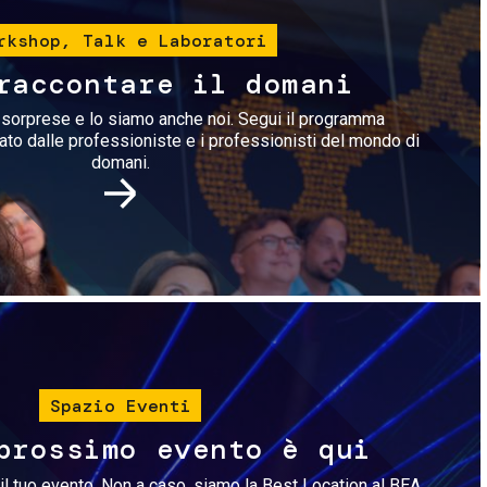
rkshop, Talk e Laboratori
raccontare il domani
i sorprese e lo siamo anche noi. Segui il programma
rato dalle professioniste e i professionisti del mondo di
domani.
Immagine
Spazio Eventi
prossimo evento è qui
il tuo evento. Non a caso, siamo la Best Location al BEA