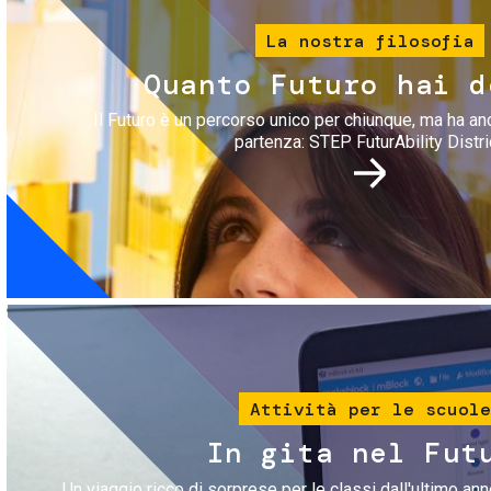
La nostra filosofia
Quanto Futuro hai d
Il Futuro è un percorso unico per chiunque, ma ha an
partenza: STEP FuturAbility Distri
Immagine
Attività per le scuole
In gita nel Fut
Un viaggio ricco di sorprese per le classi dall'ultimo anno