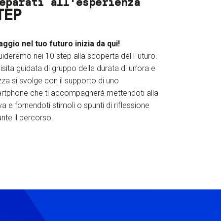
eparati all'esperienza
TEP
iaggio nel tuo futuro inizia da qui!
uideremo nei 10 step alla scoperta del Futuro.
isita guidata di gruppo della durata di un’ora e
za si svolge con il supporto di uno
rtphone che ti accompagnerà mettendoti alla
a e fornendoti stimoli o spunti di riflessione
nte il percorso.