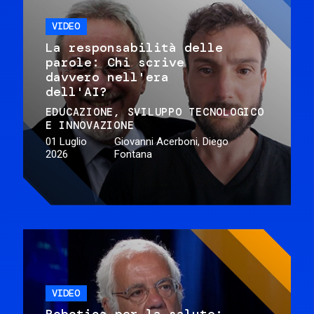
VIDEO
La responsabilità delle
parole: Chi scrive
davvero nell'era
dell'AI?
EDUCAZIONE
SVILUPPO TECNOLOGICO
E INNOVAZIONE
01 Luglio
Giovanni Acerboni, Diego
2026
Fontana
VIDEO
Robotica per la salute: