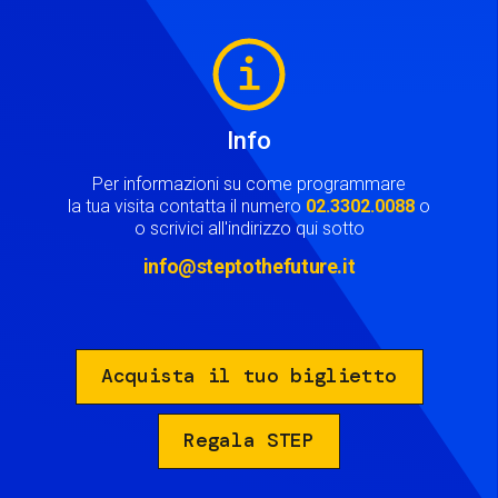
Image
Info
Per informazioni su come programmare
la tua visita contatta il numero
02.3302.0088
o
o scrivici all'indirizzo qui sotto
info@steptothefuture.it
Acquista il tuo biglietto
Regala STEP