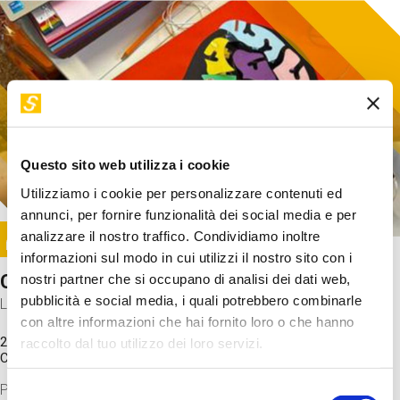
Questo sito web utilizza i cookie
Utilizziamo i cookie per personalizzare contenuti ed
annunci, per fornire funzionalità dei social media e per
Image
analizzare il nostro traffico. Condividiamo inoltre
SUNDAY@STEP
informazioni sul modo in cui utilizzi il nostro sito con i
Come funziona il cervello?
nostri partner che si occupano di analisi dei dati web,
pubblicità e social media, i quali potrebbero combinarle
Laboratorio
con altre informazioni che hai fornito loro o che hanno
20 Set 2026 / 11:15 - 13:00
raccolto dal tuo utilizzo dei loro servizi.
Costo
gratuito
Proveremo a costruire un cervello in cartoncino cercando di
Selezione