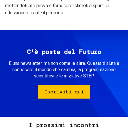
mettendoti alla prova e fornendoti stimoli o spunti di
riflessione durante il percorso.
C'è posta dal Futuro
È una newsletter, ma non come le altre. Questa ti aiuta a
conoscere il mondo che cambia, la programmazione
scientifica e le iniziative STEP.
Iscriviti qui
I prossimi incontri