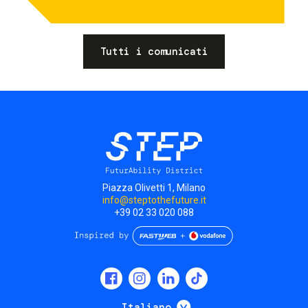
Tutti i comunicati
Piazza Olivetti 1, Milano
info@steptothefuture.it
+39 02 33 020 088
Social
menu
Mostra ulteriori
Italiano