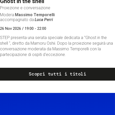
Ghost in the shell
Proiezione e conversazione
Modera
Massimo Temporelli
accompagnato da
Luca Perri
26 Nov 2026 / 19:00 - 22:00
STEP presenta una serata speciale dedicata a "Ghost in the
shell ", diretto da Mamoru Oshii. Dopo la proiezione seguirà una
conversazione moderata da Massimo Temporelli con la
partecipazione di ospiti d'eccezione.
Scopri tutti i titoli