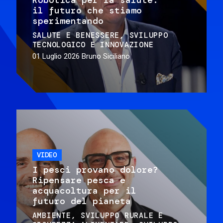
il futuro che stiamo
sperimentando
SALUTE E BENESSERE
SVILUPPO
TECNOLOGICO E INNOVAZIONE
01 Luglio 2026
Bruno Siciliano
VIDEO
I pesci provano dolore?
Ripensare pesca e
acquacoltura per il
futuro del pianeta
AMBIENTE
SVILUPPO RURALE E