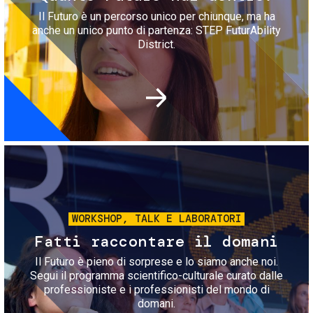
Il Futuro è un percorso unico per chiunque, ma ha
anche un unico punto di partenza: STEP FuturAbility
District.
Immagine
WORKSHOP, TALK E LABORATORI
Fatti raccontare il domani
Il Futuro è pieno di sorprese e lo siamo anche noi.
Segui il programma scientifico-culturale curato dalle
professioniste e i professionisti del mondo di
domani.