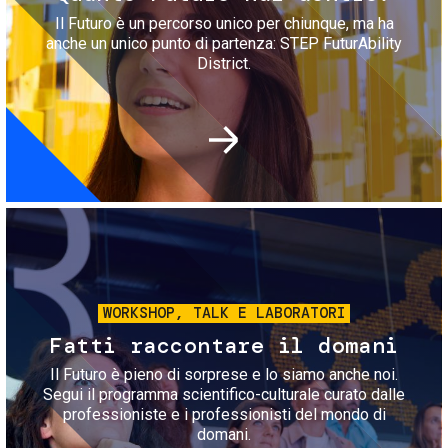
Il Futuro è un percorso unico per chiunque, ma ha
anche un unico punto di partenza: STEP FuturAbility
District.
Immagine
WORKSHOP, TALK E LABORATORI
Fatti raccontare il domani
Il Futuro è pieno di sorprese e lo siamo anche noi.
Segui il programma scientifico-culturale curato dalle
professioniste e i professionisti del mondo di
domani.