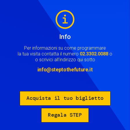
Image
Info
Per informazioni su come programmare
la tua visita contatta il numero
02.3302.0088
o
o scrivici all'indirizzo qui sotto
info@steptothefuture.it
Acquista il tuo biglietto
Regala STEP