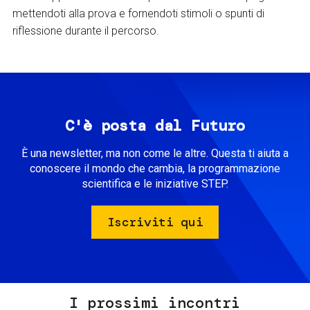
mettendoti alla prova e fornendoti stimoli o spunti di
riflessione durante il percorso.
C'è posta dal Futuro
È una newsletter, ma non come le altre. Questa ti aiuta a
conoscere il mondo che cambia, la programmazione
scientifica e le iniziative STEP.
Iscriviti qui
I prossimi incontri