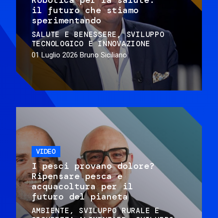
il futuro che stiamo
sperimentando
SALUTE E BENESSERE
SVILUPPO
TECNOLOGICO E INNOVAZIONE
01 Luglio 2026
Bruno Siciliano
VIDEO
I pesci provano dolore?
Ripensare pesca e
acquacoltura per il
futuro del pianeta
AMBIENTE
SVILUPPO RURALE E