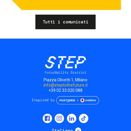
Tutti i comunicati
Piazza Olivetti 1, Milano
info@steptothefuture.it
+39 02 33 020 088
Social
menu
Mostra ulteriori
Italiano