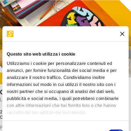
Questo sito web utilizza i cookie
Utilizziamo i cookie per personalizzare contenuti ed
annunci, per fornire funzionalità dei social media e per
Image
analizzare il nostro traffico. Condividiamo inoltre
SUNDAY@STEP
informazioni sul modo in cui utilizzi il nostro sito con i
Come funziona il cervello?
nostri partner che si occupano di analisi dei dati web,
pubblicità e social media, i quali potrebbero combinarle
Laboratorio
con altre informazioni che hai fornito loro o che hanno
20 Set 2026 / 11:15 - 13:00
raccolto dal tuo utilizzo dei loro servizi.
Costo
gratuito
Proveremo a costruire un cervello in cartoncino cercando di
Selezione