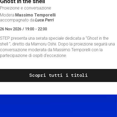
Ghost in the shell
Proiezione e conversazione
Modera
Massimo Temporelli
accompagnato da
Luca Perri
26 Nov 2026 / 19:00 - 22:00
STEP presenta una serata speciale dedicata a "Ghost in the
shell ", diretto da Mamoru Oshii. Dopo la proiezione seguirà una
conversazione moderata da Massimo Temporelli con la
partecipazione di ospiti d'eccezione.
Scopri tutti i titoli