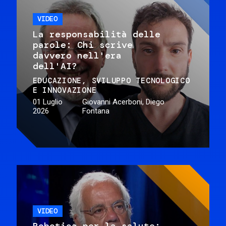
VIDEO
La responsabilità delle
parole: Chi scrive
davvero nell'era
dell'AI?
EDUCAZIONE
SVILUPPO TECNOLOGICO
E INNOVAZIONE
01 Luglio
Giovanni Acerboni, Diego
2026
Fontana
VIDEO
Robotica per la salute: