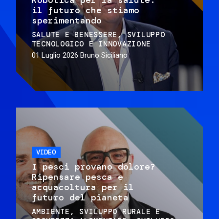
il futuro che stiamo
sperimentando
SALUTE E BENESSERE
SVILUPPO
TECNOLOGICO E INNOVAZIONE
01 Luglio 2026
Bruno Siciliano
VIDEO
I pesci provano dolore?
Ripensare pesca e
acquacoltura per il
futuro del pianeta
AMBIENTE
SVILUPPO RURALE E