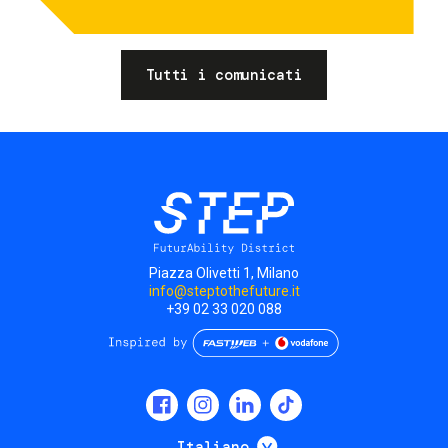
Tutti i comunicati
Piazza Olivetti 1, Milano
info@steptothefuture.it
+39 02 33 020 088
Social
menu
Mostra ulteriori
Italiano