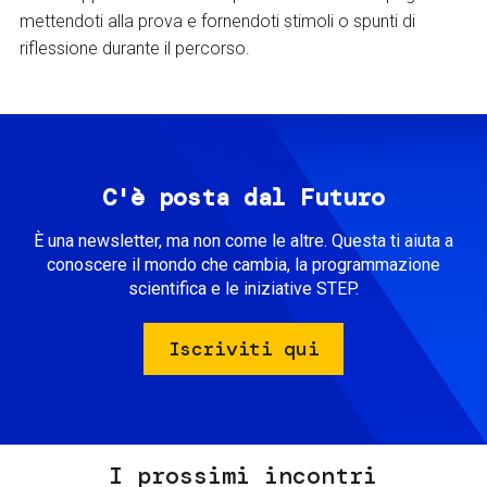
mettendoti alla prova e fornendoti stimoli o spunti di
riflessione durante il percorso.
C'è posta dal Futuro
È una newsletter, ma non come le altre. Questa ti aiuta a
conoscere il mondo che cambia, la programmazione
scientifica e le iniziative STEP.
Iscriviti qui
I prossimi incontri