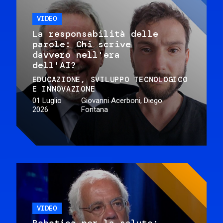
VIDEO
La responsabilità delle
parole: Chi scrive
davvero nell'era
dell'AI?
EDUCAZIONE
SVILUPPO TECNOLOGICO
E INNOVAZIONE
01 Luglio
Giovanni Acerboni, Diego
2026
Fontana
VIDEO
Robotica per la salute: