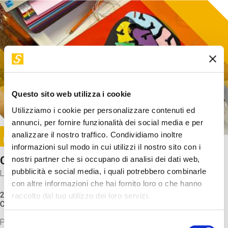
Questo sito web utilizza i cookie
Utilizziamo i cookie per personalizzare contenuti ed
annunci, per fornire funzionalità dei social media e per
Image
analizzare il nostro traffico. Condividiamo inoltre
SUNDAY@STEP
informazioni sul modo in cui utilizzi il nostro sito con i
Come funziona il cervello?
nostri partner che si occupano di analisi dei dati web,
pubblicità e social media, i quali potrebbero combinarle
Laboratorio
con altre informazioni che hai fornito loro o che hanno
20 Set 2026 / 11:15 - 13:00
raccolto dal tuo utilizzo dei loro servizi.
Costo
gratuito
Proveremo a costruire un cervello in cartoncino cercando di
Selezione