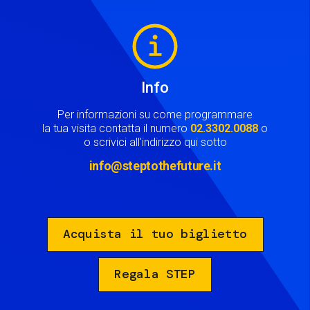
Image
Info
Per informazioni su come programmare
la tua visita contatta il numero
02.3302.0088
o
o scrivici all'indirizzo qui sotto
info@steptothefuture.it
Acquista il tuo biglietto
Regala STEP