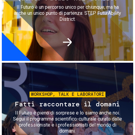
Il Futuro è un percorso unico per chiunque, ma ha
anche un unico punto di partenza: STEP FuturAbility
District.
Immagine
WORKSHOP, TALK E LABORATORI
Fatti raccontare il domani
Il Futuro è pieno di sorprese e lo siamo anche noi.
Segui il programma scientifico-culturale curato dalle
professioniste e i professionisti del mondo di
domani.