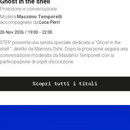
Ghost in the shell
Proiezione e conversazione
Modera
Massimo Temporelli
accompagnato da
Luca Perri
26 Nov 2026 / 19:00 - 22:00
STEP presenta una serata speciale dedicata a "Ghost in the
shell ", diretto da Mamoru Oshii. Dopo la proiezione seguirà una
conversazione moderata da Massimo Temporelli con la
partecipazione di ospiti d'eccezione.
Scopri tutti i titoli