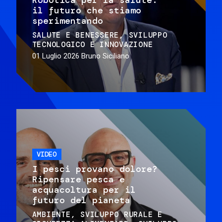
il futuro che stiamo
sperimentando
SALUTE E BENESSERE
SVILUPPO
TECNOLOGICO E INNOVAZIONE
01 Luglio 2026
Bruno Siciliano
VIDEO
I pesci provano dolore?
Ripensare pesca e
acquacoltura per il
futuro del pianeta
AMBIENTE
SVILUPPO RURALE E