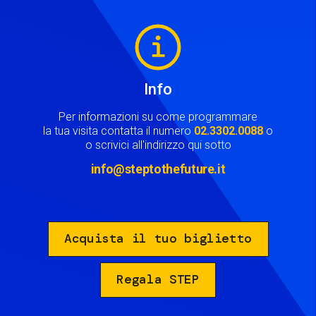
Image
Info
Per informazioni su come programmare
la tua visita contatta il numero
02.3302.0088
o
o scrivici all'indirizzo qui sotto
info@steptothefuture.it
Acquista il tuo biglietto
Regala STEP