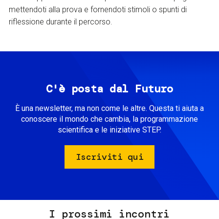
mettendoti alla prova e fornendoti stimoli o spunti di
riflessione durante il percorso.
C'è posta dal Futuro
È una newsletter, ma non come le altre. Questa ti aiuta a
conoscere il mondo che cambia, la programmazione
scientifica e le iniziative STEP.
Iscriviti qui
I prossimi incontri