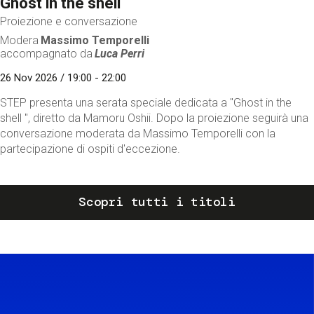
Ghost in the shell
Proiezione e conversazione
Modera
Massimo Temporelli
accompagnato da
Luca Perri
26 Nov 2026 / 19:00 - 22:00
STEP presenta una serata speciale dedicata a "Ghost in the
shell ", diretto da Mamoru Oshii. Dopo la proiezione seguirà una
conversazione moderata da Massimo Temporelli con la
partecipazione di ospiti d'eccezione.
Scopri tutti i titoli