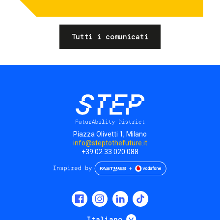
Tutti i comunicati
Piazza Olivetti 1, Milano
info@steptothefuture.it
+39 02 33 020 088
Social
menu
Mostra ulteriori
Italiano