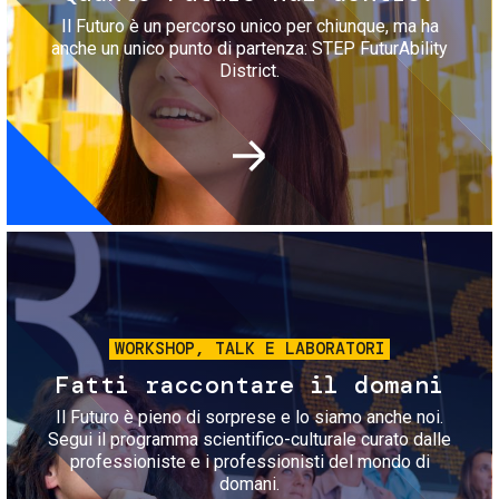
Il Futuro è un percorso unico per chiunque, ma ha
anche un unico punto di partenza: STEP FuturAbility
District.
Immagine
WORKSHOP, TALK E LABORATORI
Fatti raccontare il domani
Il Futuro è pieno di sorprese e lo siamo anche noi.
Segui il programma scientifico-culturale curato dalle
professioniste e i professionisti del mondo di
domani.