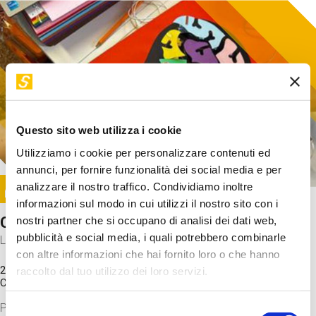
Questo sito web utilizza i cookie
Utilizziamo i cookie per personalizzare contenuti ed
annunci, per fornire funzionalità dei social media e per
Image
analizzare il nostro traffico. Condividiamo inoltre
SUNDAY@STEP
informazioni sul modo in cui utilizzi il nostro sito con i
Come funziona il cervello?
nostri partner che si occupano di analisi dei dati web,
pubblicità e social media, i quali potrebbero combinarle
Laboratorio
con altre informazioni che hai fornito loro o che hanno
20 Set 2026 / 11:15 - 13:00
raccolto dal tuo utilizzo dei loro servizi.
Costo
gratuito
Proveremo a costruire un cervello in cartoncino cercando di
Selezione