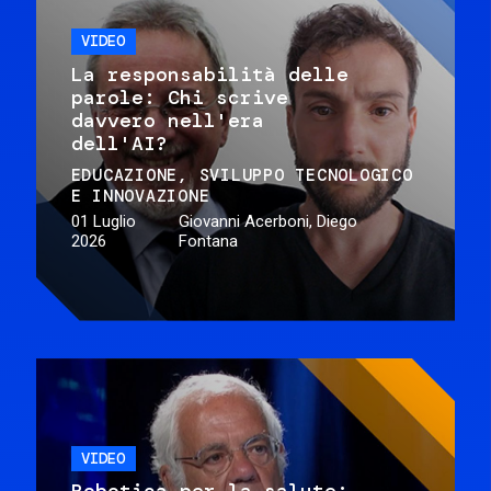
VIDEO
La responsabilità delle
parole: Chi scrive
davvero nell'era
dell'AI?
EDUCAZIONE
SVILUPPO TECNOLOGICO
E INNOVAZIONE
01 Luglio
Giovanni Acerboni, Diego
2026
Fontana
VIDEO
Robotica per la salute: