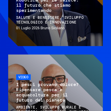
il futuro che stiamo
sperimentando
SALUTE E BENESSERE
SVILUPPO
TECNOLOGICO E INNOVAZIONE
01 Luglio 2026
Bruno Siciliano
VIDEO
I pesci provano dolore?
Ripensare pesca e
acquacoltura per il
futuro del pianeta
AMBIENTE
SVILUPPO RURALE E