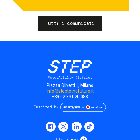
Tutti i comunicati
Piazza Olivetti 1, Milano
info@steptothefuture.it
+39 02 33 020 088
Social
menu
Mostra ulteriori
Italiano