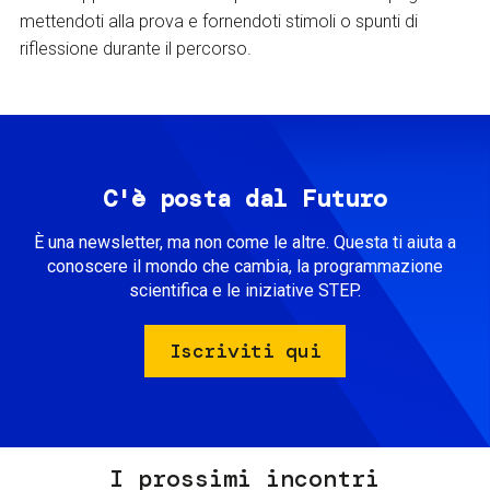
mettendoti alla prova e fornendoti stimoli o spunti di
riflessione durante il percorso.
C'è posta dal Futuro
È una newsletter, ma non come le altre. Questa ti aiuta a
conoscere il mondo che cambia, la programmazione
scientifica e le iniziative STEP.
Iscriviti qui
I prossimi incontri