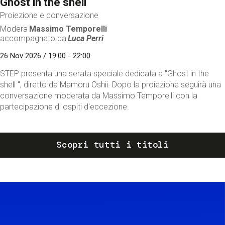
Ghost in the shell
Proiezione e conversazione
Modera
Massimo Temporelli
accompagnato da
Luca Perri
26 Nov 2026 / 19:00 - 22:00
STEP presenta una serata speciale dedicata a "Ghost in the
shell ", diretto da Mamoru Oshii. Dopo la proiezione seguirà una
conversazione moderata da Massimo Temporelli con la
partecipazione di ospiti d'eccezione.
Scopri tutti i titoli