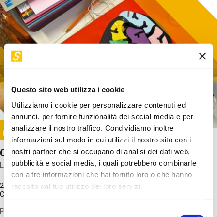
Questo sito web utilizza i cookie
Utilizziamo i cookie per personalizzare contenuti ed
annunci, per fornire funzionalità dei social media e per
Image
analizzare il nostro traffico. Condividiamo inoltre
SUNDAY@STEP
informazioni sul modo in cui utilizzi il nostro sito con i
Come funziona il cervello?
nostri partner che si occupano di analisi dei dati web,
pubblicità e social media, i quali potrebbero combinarle
Laboratorio
con altre informazioni che hai fornito loro o che hanno
20 Set 2026 / 11:15 - 13:00
raccolto dal tuo utilizzo dei loro servizi.
Costo
gratuito
Proveremo a costruire un cervello in cartoncino cercando di
Selezione