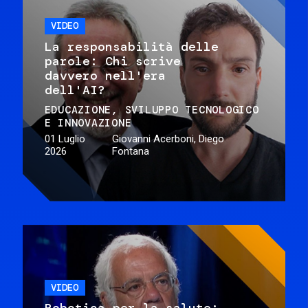
VIDEO
La responsabilità delle
parole: Chi scrive
davvero nell'era
dell'AI?
EDUCAZIONE
SVILUPPO TECNOLOGICO
E INNOVAZIONE
01 Luglio
Giovanni Acerboni, Diego
2026
Fontana
VIDEO
Robotica per la salute: