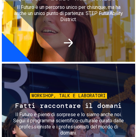
Il Futuro è un percorso unico per chiunque, ma ha
anche un unico punto di partenza: STEP FuturAbility
District.
Immagine
WORKSHOP, TALK E LABORATORI
Fatti raccontare il domani
Il Futuro è pieno di sorprese e lo siamo anche noi.
Segui il programma scientifico-culturale curato dalle
professioniste e i professionisti del mondo di
domani.