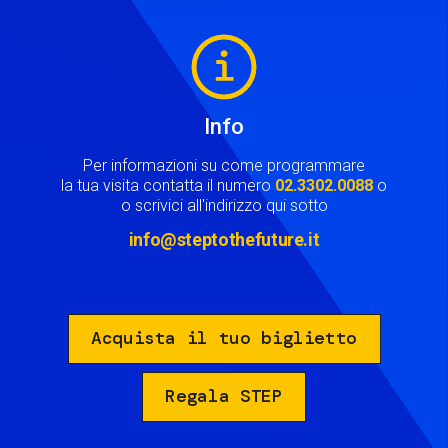
Image
Info
Per informazioni su come programmare
la tua visita contatta il numero
02.3302.0088
o
o scrivici all'indirizzo qui sotto
info@steptothefuture.it
Acquista il tuo biglietto
Regala STEP