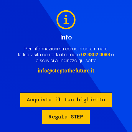
Image
Info
Per informazioni su come programmare
la tua visita contatta il numero
02.3302.0088
o
o scrivici all'indirizzo qui sotto
info@steptothefuture.it
Acquista il tuo biglietto
Regala STEP