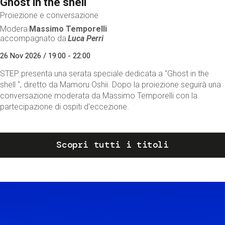
Ghost in the shell
Proiezione e conversazione
Modera
Massimo Temporelli
accompagnato da
Luca Perri
26 Nov 2026 / 19:00 - 22:00
STEP presenta una serata speciale dedicata a "Ghost in the
shell ", diretto da Mamoru Oshii. Dopo la proiezione seguirà una
conversazione moderata da Massimo Temporelli con la
partecipazione di ospiti d'eccezione.
Scopri tutti i titoli