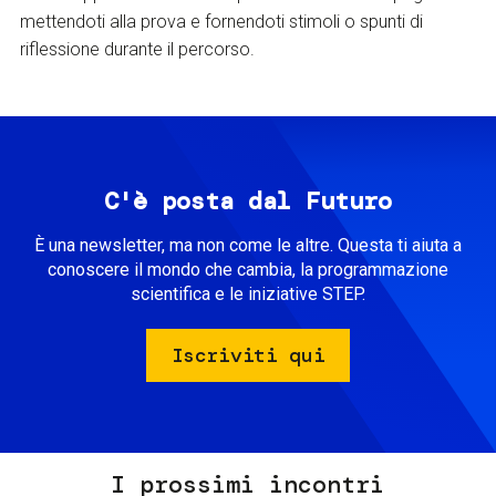
mettendoti alla prova e fornendoti stimoli o spunti di
riflessione durante il percorso.
C'è posta dal Futuro
È una newsletter, ma non come le altre. Questa ti aiuta a
conoscere il mondo che cambia, la programmazione
scientifica e le iniziative STEP.
Iscriviti qui
I prossimi incontri