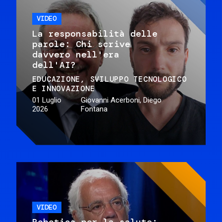
VIDEO
La responsabilità delle
parole: Chi scrive
davvero nell'era
dell'AI?
EDUCAZIONE
SVILUPPO TECNOLOGICO
E INNOVAZIONE
01 Luglio
Giovanni Acerboni, Diego
2026
Fontana
VIDEO
Robotica per la salute: