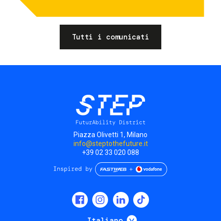
Tutti i comunicati
Piazza Olivetti 1, Milano
info@steptothefuture.it
+39 02 33 020 088
Social
menu
Mostra ulteriori
Italiano