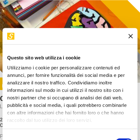
Questo sito web utilizza i cookie
Utilizziamo i cookie per personalizzare contenuti ed
annunci, per fornire funzionalità dei social media e per
Image
analizzare il nostro traffico. Condividiamo inoltre
SUNDAY@STEP
informazioni sul modo in cui utilizzi il nostro sito con i
Come funziona il cervello?
nostri partner che si occupano di analisi dei dati web,
pubblicità e social media, i quali potrebbero combinarle
Laboratorio
con altre informazioni che hai fornito loro o che hanno
20 Set 2026 / 11:15 - 13:00
raccolto dal tuo utilizzo dei loro servizi.
Costo
gratuito
Proveremo a costruire un cervello in cartoncino cercando di
Selezione