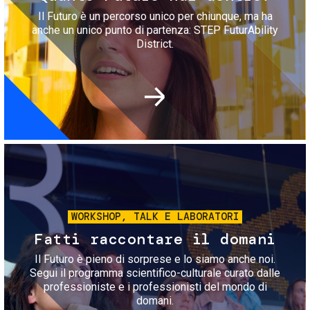
Il Futuro è un percorso unico per chiunque, ma ha
anche un unico punto di partenza: STEP FuturAbility
District.
Immagine
WORKSHOP, TALK E LABORATORI
Fatti raccontare il domani
Il Futuro è pieno di sorprese e lo siamo anche noi.
Segui il programma scientifico-culturale curato dalle
professioniste e i professionisti del mondo di
domani.