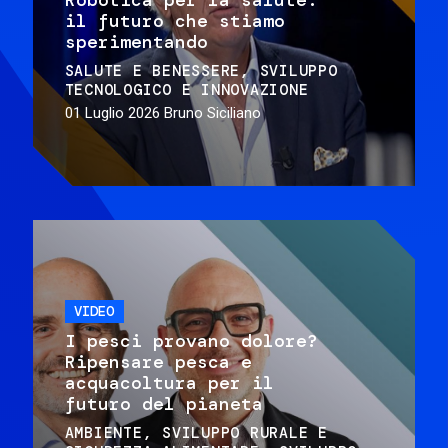
il futuro che stiamo
sperimentando
SALUTE E BENESSERE
SVILUPPO
TECNOLOGICO E INNOVAZIONE
01 Luglio 2026
Bruno Siciliano
VIDEO
I pesci provano dolore?
Ripensare pesca e
acquacoltura per il
futuro del pianeta
AMBIENTE
SVILUPPO RURALE E