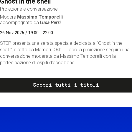
Ghost in the shell
Proiezione e conversazione
Modera
Massimo Temporelli
accompagnato da
Luca Perri
26 Nov 2026 / 19:00 - 22:00
STEP presenta una serata speciale dedicata a "Ghost in the
shell ", diretto da Mamoru Oshii. Dopo la proiezione seguirà una
conversazione moderata da Massimo Temporelli con la
partecipazione di ospiti d'eccezione.
Scopri tutti i titoli