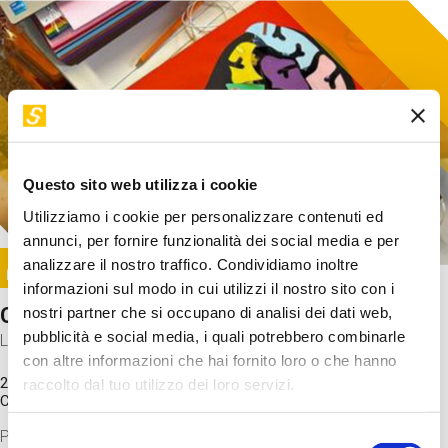
Questo sito web utilizza i cookie
Utilizziamo i cookie per personalizzare contenuti ed
annunci, per fornire funzionalità dei social media e per
Image
analizzare il nostro traffico. Condividiamo inoltre
SUNDAY@STEP
informazioni sul modo in cui utilizzi il nostro sito con i
Come funziona il cervello?
nostri partner che si occupano di analisi dei dati web,
pubblicità e social media, i quali potrebbero combinarle
Laboratorio
con altre informazioni che hai fornito loro o che hanno
20 Set 2026 / 11:15 - 13:00
raccolto dal tuo utilizzo dei loro servizi.
Costo
gratuito
Proveremo a costruire un cervello in cartoncino cercando di
Selezione