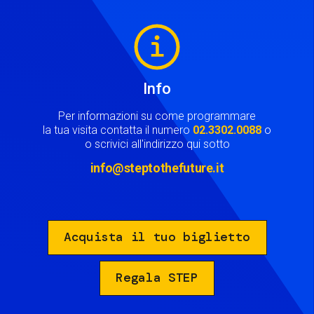
Image
Info
Per informazioni su come programmare
la tua visita contatta il numero
02.3302.0088
o
o scrivici all'indirizzo qui sotto
info@steptothefuture.it
Acquista il tuo biglietto
Regala STEP