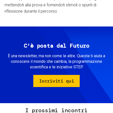
mettendoti alla prova e fornendoti stimoli o spunti di
riflessione durante il percorso.
C'è posta dal Futuro
È una newsletter, ma non come le altre. Questa ti aiuta a
conoscere il mondo che cambia, la programmazione
scientifica e le iniziative STEP.
Iscriviti qui
I prossimi incontri