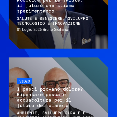
il futuro che stiamo
sperimentando
SALUTE E BENESSERE
SVILUPPO
TECNOLOGICO E INNOVAZIONE
01 Luglio 2026
Bruno Siciliano
VIDEO
I pesci provano dolore?
Ripensare pesca e
acquacoltura per il
futuro del pianeta
AMBIENTE
SVILUPPO RURALE E