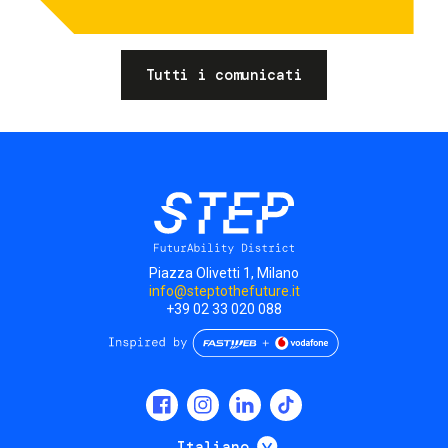
Tutti i comunicati
Piazza Olivetti 1, Milano
info@steptothefuture.it
+39 02 33 020 088
Social
menu
Mostra ulteriori
Italiano