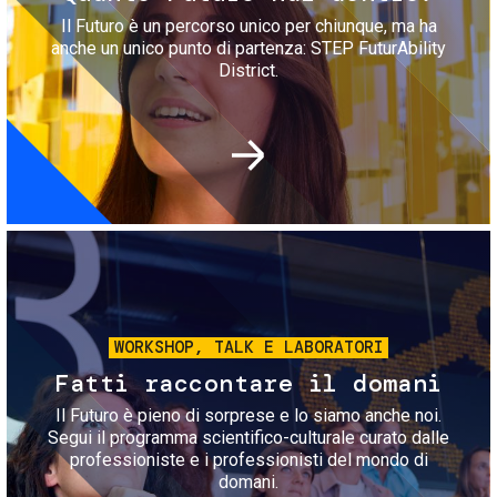
Il Futuro è un percorso unico per chiunque, ma ha
anche un unico punto di partenza: STEP FuturAbility
District.
Immagine
WORKSHOP, TALK E LABORATORI
Fatti raccontare il domani
Il Futuro è pieno di sorprese e lo siamo anche noi.
Segui il programma scientifico-culturale curato dalle
professioniste e i professionisti del mondo di
domani.