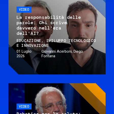
VIDEO
La responsabilità delle
parole: Chi scrive
davvero nell'era
dell'AI?
EDUCAZIONE
SVILUPPO TECNOLOGICO
E INNOVAZIONE
01 Luglio
Giovanni Acerboni, Diego
2026
Fontana
VIDEO
Robotica per la salute: