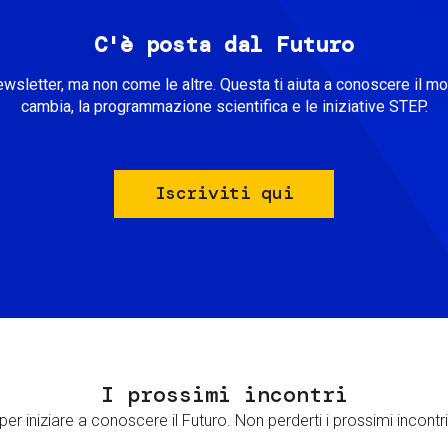
C'è posta dal Futuro
ewsletter, ma non come le altre. Questa ti aiuta a conoscere il m
cambia, la programmazione scientifica e le iniziative STEP.
Iscriviti qui
I prossimi incontri
er iniziare a conoscere il Futuro. Non perderti i prossimi incontri 