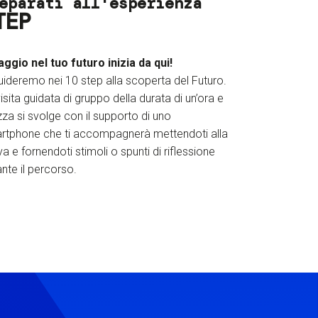
eparati all'esperienza
TEP
iaggio nel tuo futuro inizia da qui!
uideremo nei 10 step alla scoperta del Futuro.
isita guidata di gruppo della durata di un’ora e
za si svolge con il supporto di uno
rtphone che ti accompagnerà mettendoti alla
a e fornendoti stimoli o spunti di riflessione
nte il percorso.