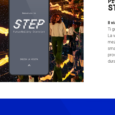
Pr
S
Il v
Ti g
La v
mez
sma
prov
dura