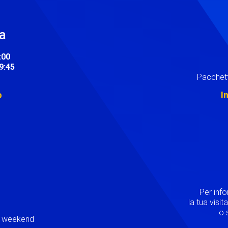
ra
:00
19:45
Pacchett
o
I
Image
Per inf
la tua visi
o s
ei weekend