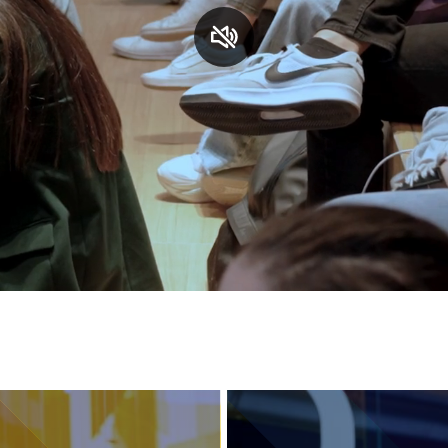
S
C
F