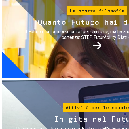
La nostra filosofia
Quanto Futuro hai d
Il Futuro è un percorso unico per chiunque, ma ha an
partenza: STEP FuturAbility Distri
Immagine
Attività per le scuole
In gita nel Fut
Un viaggio ricco di sorprese per le classi dall'ultimo anno