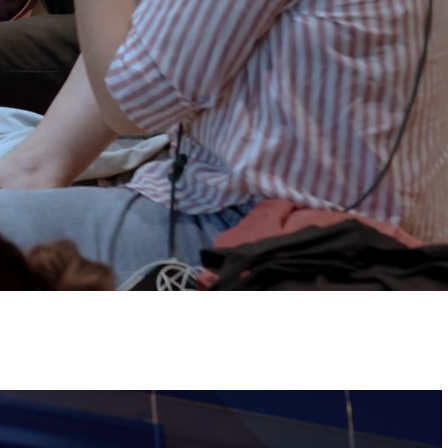
ervizi e accessibilità
Biglietti
ontatti
AQ
Immagine