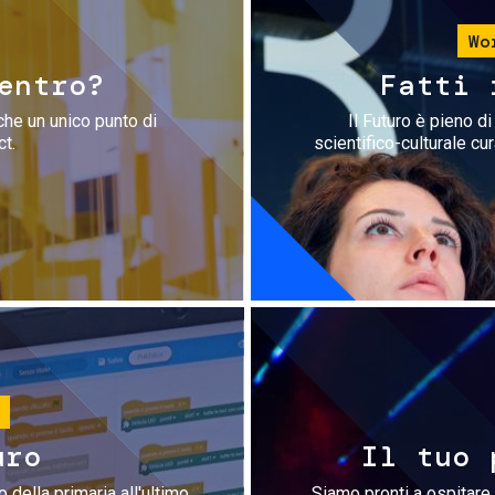
Wo
entro?
Fatti 
che un unico punto di
Il Futuro è pieno d
ct.
scientifico-culturale cu
uro
Il tuo 
 della primaria all'ultimo
Siamo pronti a ospitare 