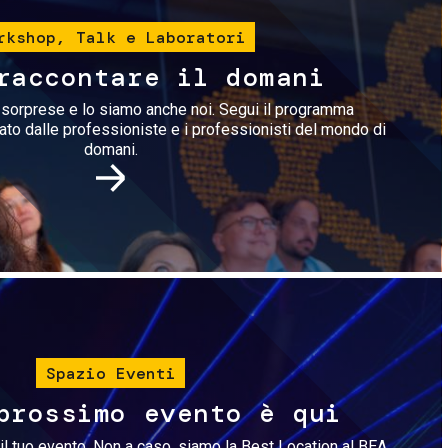
rkshop, Talk e Laboratori
raccontare il domani
i sorprese e lo siamo anche noi. Segui il programma
rato dalle professioniste e i professionisti del mondo di
domani.
Immagine
Spazio Eventi
prossimo evento è qui
il tuo evento. Non a caso, siamo la Best Location al BEA