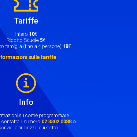
Tariffe
Intero
10
€
Ridotto Scuole
5
€
o famiglia (fino a 4 persone)
18
€
nformazioni sulle tariffe
Info
ormazioni su come programmare
ta contatta il numero
02.3302.0088
o
crivici all'indirizzo qui sotto