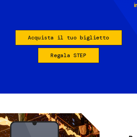
i
Acquista il tuo biglietto
Regala STEP