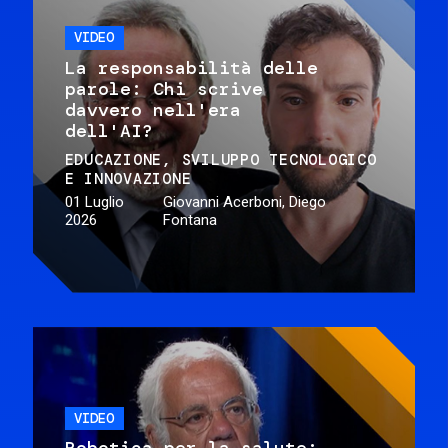
VIDEO
La responsabilità delle
parole: Chi scrive
davvero nell'era
dell'AI?
EDUCAZIONE
SVILUPPO TECNOLOGICO
E INNOVAZIONE
01 Luglio
Giovanni Acerboni, Diego
2026
Fontana
VIDEO
Robotica per la salute: