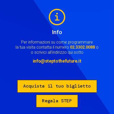
Image
Info
Per informazioni su come programmare
la tua visita contatta il numero
02.3302.0088
o
o scrivici all'indirizzo qui sotto
info@steptothefuture.it
Acquista il tuo biglietto
Regala STEP