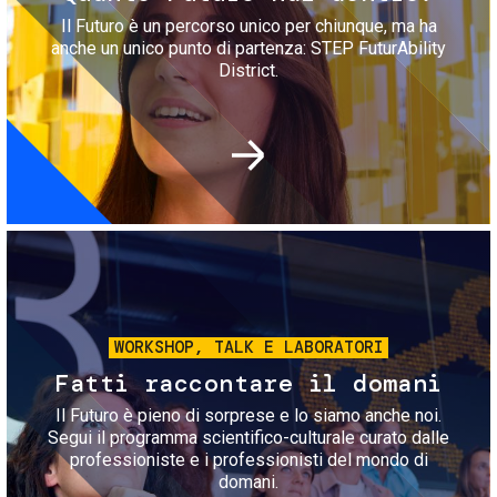
Il Futuro è un percorso unico per chiunque, ma ha
anche un unico punto di partenza: STEP FuturAbility
District.
Immagine
WORKSHOP, TALK E LABORATORI
Fatti raccontare il domani
Il Futuro è pieno di sorprese e lo siamo anche noi.
Segui il programma scientifico-culturale curato dalle
professioniste e i professionisti del mondo di
domani.