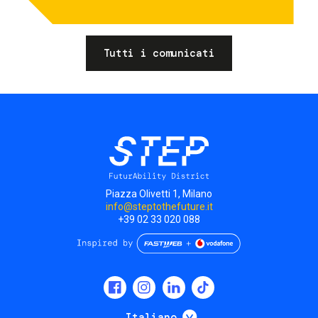
Tutti i comunicati
Piazza Olivetti 1, Milano
info@steptothefuture.it
+39 02 33 020 088
Social
menu
Mostra ulteriori
Italiano