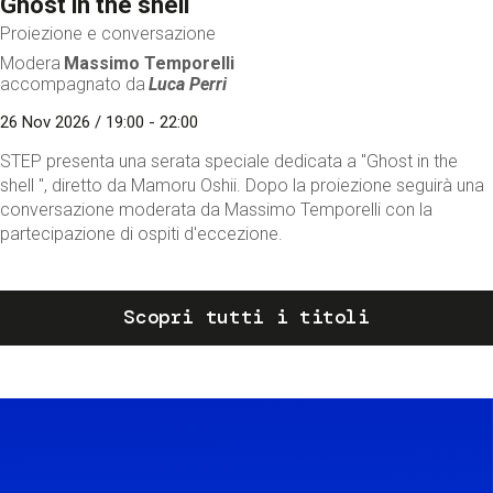
Ghost in the shell
Proiezione e conversazione
Modera
Massimo Temporelli
accompagnato da
Luca Perri
26 Nov 2026 / 19:00 - 22:00
STEP presenta una serata speciale dedicata a "Ghost in the
shell ", diretto da Mamoru Oshii. Dopo la proiezione seguirà una
conversazione moderata da Massimo Temporelli con la
partecipazione di ospiti d'eccezione.
Scopri tutti i titoli