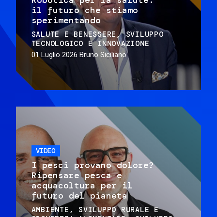
il futuro che stiamo
sperimentando
SALUTE E BENESSERE
SVILUPPO
TECNOLOGICO E INNOVAZIONE
01 Luglio 2026
Bruno Siciliano
VIDEO
I pesci provano dolore?
Ripensare pesca e
acquacoltura per il
futuro del pianeta
AMBIENTE
SVILUPPO RURALE E