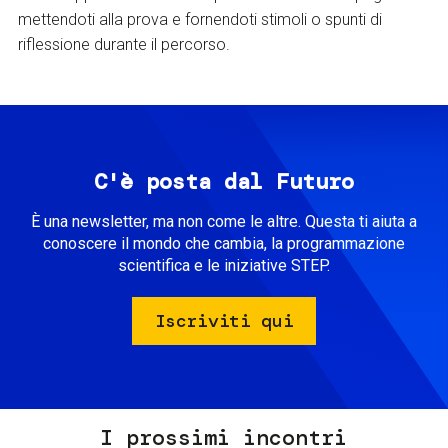
mettendoti alla prova e fornendoti stimoli o spunti di
riflessione durante il percorso.
C'è posta dal Futuro
È una newsletter, ma non come le altre. Questa ti aiuta a
conoscere il mondo che cambia, la programmazione
scientifica e le iniziative STEP.
Iscriviti qui
I prossimi incontri