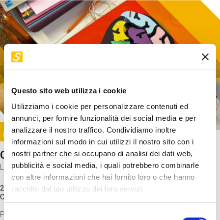
Questo sito web utilizza i cookie
Utilizziamo i cookie per personalizzare contenuti ed
annunci, per fornire funzionalità dei social media e per
Image
analizzare il nostro traffico. Condividiamo inoltre
SUNDAY@STEP
informazioni sul modo in cui utilizzi il nostro sito con i
Come funziona il cervello?
nostri partner che si occupano di analisi dei dati web,
pubblicità e social media, i quali potrebbero combinarle
Laboratorio
con altre informazioni che hai fornito loro o che hanno
20 Set 2026 / 11:15 - 13:00
raccolto dal tuo utilizzo dei loro servizi.
Costo
gratuito
Proveremo a costruire un cervello in cartoncino cercando di
Selezione