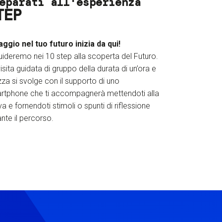
eparati all'esperienza
TEP
iaggio nel tuo futuro inizia da qui!
uideremo nei 10 step alla scoperta del Futuro.
isita guidata di gruppo della durata di un’ora e
za si svolge con il supporto di uno
rtphone che ti accompagnerà mettendoti alla
a e fornendoti stimoli o spunti di riflessione
nte il percorso.