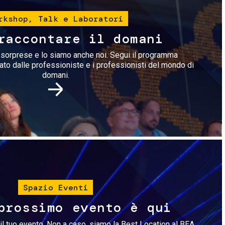
rkshop, Talk e Laboratori
raccontare il domani
i sorprese e lo siamo anche noi. Segui il programma
rato dalle professioniste e i professionisti del mondo di
domani.
Immagine
Spazio Eventi
prossimo evento è qui
il tuo evento. Non a caso, siamo la Best Location al BEA