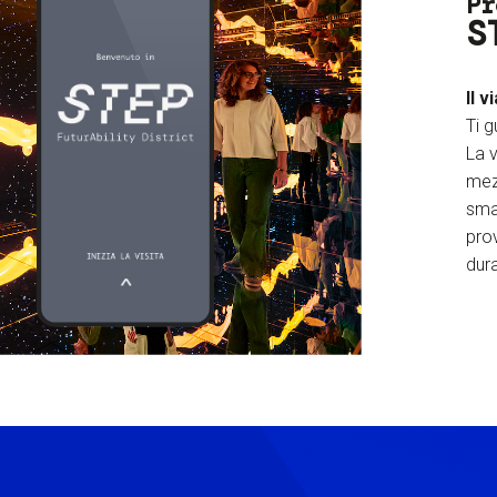
Pr
S
Il v
Ti g
La v
mez
sma
prov
dura