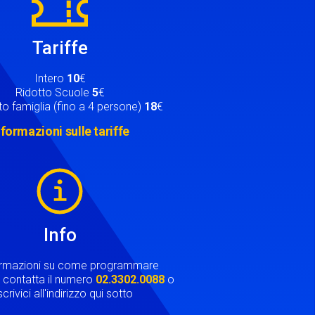
Tariffe
Intero
10
€
Ridotto Scuole
5
€
o famiglia (fino a 4 persone)
18
€
nformazioni sulle tariffe
Info
ormazioni su come programmare
ta contatta il numero
02.3302.0088
o
crivici all'indirizzo qui sotto