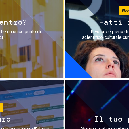
Wo
entro?
Fatti 
che un unico punto di
Il Futuro è pieno d
ct.
scientifico-culturale cu
uro
Il tuo 
 della primaria all'ultimo
Siamo pronti a ospitare 