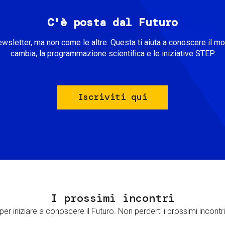
C'è posta dal Futuro
ewsletter, ma non come le altre. Questa ti aiuta a conoscere il m
cambia, la programmazione scientifica e le iniziative STEP.
Iscriviti qui
I prossimi incontri
er iniziare a conoscere il Futuro. Non perderti i prossimi incontri 