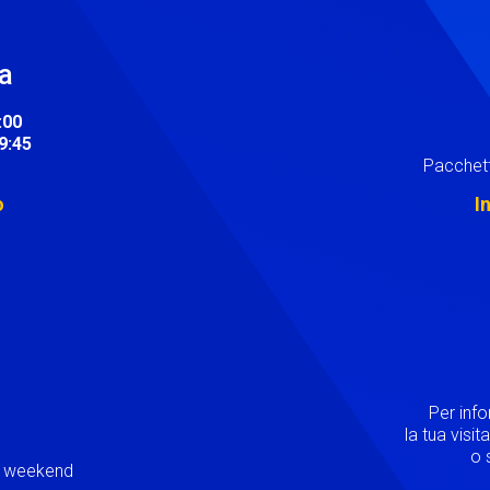
ra
:00
19:45
Pacchett
o
I
Image
Per inf
la tua visi
o s
ei weekend