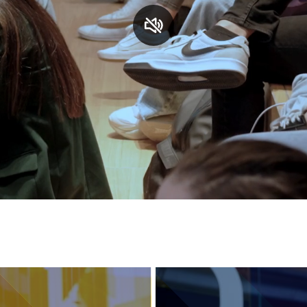
S
C
F