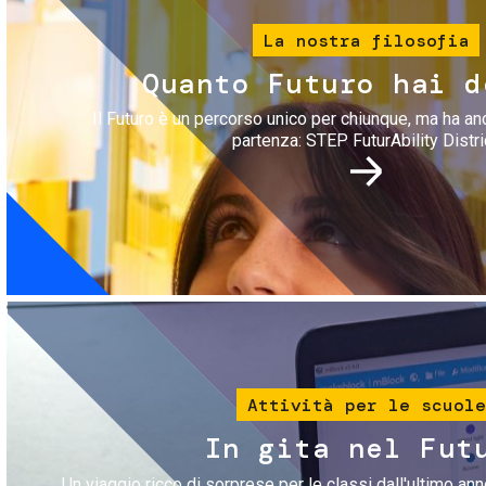
La nostra filosofia
Quanto Futuro hai d
Il Futuro è un percorso unico per chiunque, ma ha an
partenza: STEP FuturAbility Distri
Immagine
Attività per le scuole
In gita nel Fut
Un viaggio ricco di sorprese per le classi dall'ultimo anno