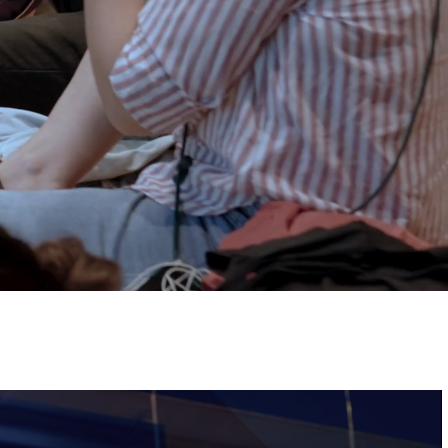
ervizi e accessibilità
Biglietti
ontatti
AQ
Immagine