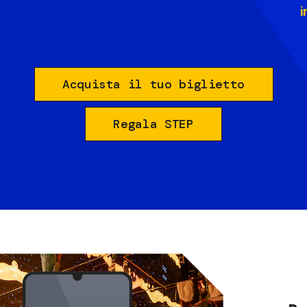
i
Acquista il tuo biglietto
Regala STEP