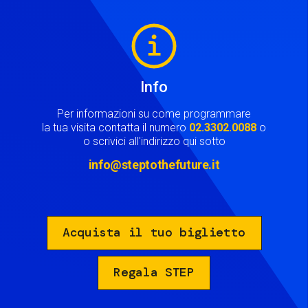
Image
Info
Per informazioni su come programmare
la tua visita contatta il numero
02.3302.0088
o
o scrivici all'indirizzo qui sotto
info@steptothefuture.it
Acquista il tuo biglietto
Regala STEP