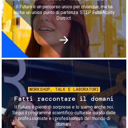
Il Futuro è un percorso unico per chiunque, ma ha
anche un unico punto di partenza: STEP FuturAbility
District.
Immagine
WORKSHOP, TALK E LABORATORI
Fatti raccontare il domani
Il Futuro è pieno di sorprese e lo siamo anche noi.
Segui il programma scientifico-culturale curato dalle
professioniste e i professionisti del mondo di
domani.