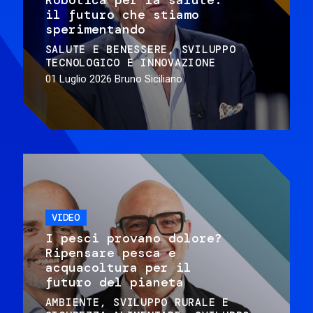
il futuro che stiamo
sperimentando
SALUTE E BENESSERE
SVILUPPO
TECNOLOGICO E INNOVAZIONE
01 Luglio 2026
Bruno Siciliano
VIDEO
I pesci provano dolore?
Ripensare pesca e
acquacoltura per il
futuro del pianeta
AMBIENTE
SVILUPPO RURALE E