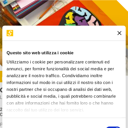
Questo sito web utilizza i cookie
Utilizziamo i cookie per personalizzare contenuti ed
annunci, per fornire funzionalità dei social media e per
Image
analizzare il nostro traffico. Condividiamo inoltre
SUNDAY@STEP
informazioni sul modo in cui utilizzi il nostro sito con i
Come funziona il cervello?
nostri partner che si occupano di analisi dei dati web,
pubblicità e social media, i quali potrebbero combinarle
Laboratorio
con altre informazioni che hai fornito loro o che hanno
20 Set 2026 / 11:15 - 13:00
raccolto dal tuo utilizzo dei loro servizi.
Costo
gratuito
Proveremo a costruire un cervello in cartoncino cercando di
Selezione