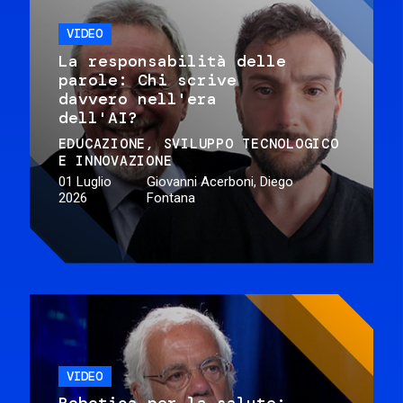
VIDEO
La responsabilità delle
parole: Chi scrive
davvero nell'era
dell'AI?
EDUCAZIONE
SVILUPPO TECNOLOGICO
E INNOVAZIONE
01 Luglio
Giovanni Acerboni, Diego
2026
Fontana
VIDEO
Robotica per la salute: