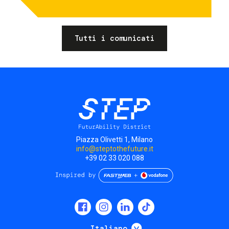
Tutti i comunicati
Piazza Olivetti 1, Milano
info@steptothefuture.it
+39 02 33 020 088
Social
menu
Mostra ulteriori
Italiano