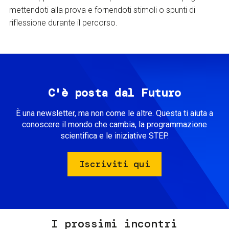
mettendoti alla prova e fornendoti stimoli o spunti di
riflessione durante il percorso.
C'è posta dal Futuro
È una newsletter, ma non come le altre. Questa ti aiuta a
conoscere il mondo che cambia, la programmazione
scientifica e le iniziative STEP.
Iscriviti qui
I prossimi incontri