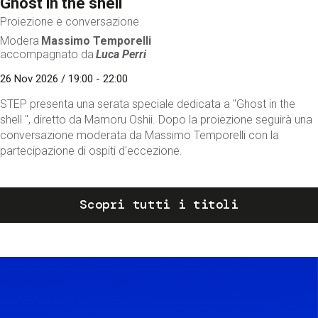
Ghost in the shell
Proiezione e conversazione
Modera
Massimo Temporelli
accompagnato da
Luca Perri
26 Nov 2026 / 19:00 - 22:00
STEP presenta una serata speciale dedicata a "Ghost in the
shell ", diretto da Mamoru Oshii. Dopo la proiezione seguirà una
conversazione moderata da Massimo Temporelli con la
partecipazione di ospiti d'eccezione.
Scopri tutti i titoli