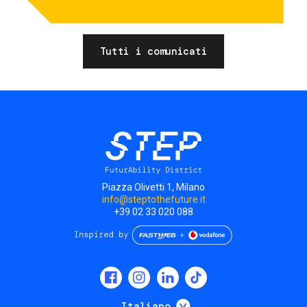
Tutti i comunicati
Piazza Olivetti 1, Milano
info@steptothefuture.it
+39 02 33 020 088
Social
menu
Mostra ulteriori
Italiano