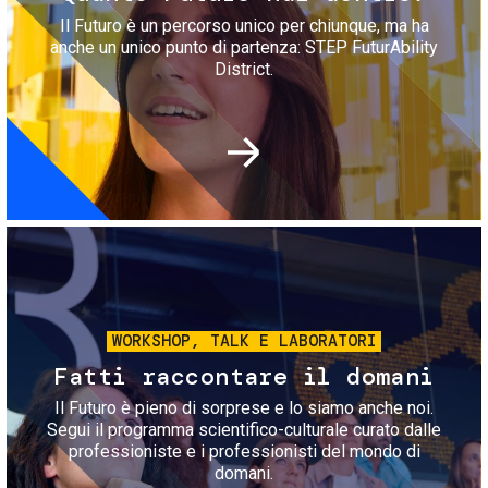
Il Futuro è un percorso unico per chiunque, ma ha
anche un unico punto di partenza: STEP FuturAbility
District.
Immagine
WORKSHOP, TALK E LABORATORI
Fatti raccontare il domani
Il Futuro è pieno di sorprese e lo siamo anche noi.
Segui il programma scientifico-culturale curato dalle
professioniste e i professionisti del mondo di
domani.