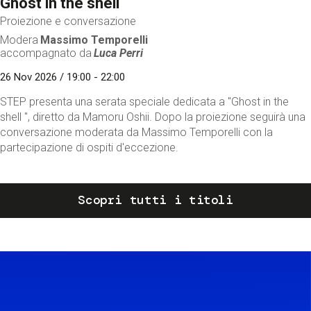
Ghost in the shell
Proiezione e conversazione
Modera
Massimo Temporelli
accompagnato da
Luca Perri
26 Nov 2026 / 19:00 - 22:00
STEP presenta una serata speciale dedicata a "Ghost in the
shell ", diretto da Mamoru Oshii. Dopo la proiezione seguirà una
conversazione moderata da Massimo Temporelli con la
partecipazione di ospiti d'eccezione.
Scopri tutti i titoli