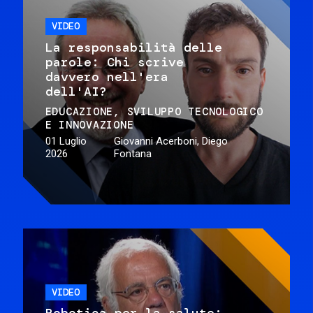
VIDEO
La responsabilità delle
parole: Chi scrive
davvero nell'era
dell'AI?
EDUCAZIONE
SVILUPPO TECNOLOGICO
E INNOVAZIONE
01 Luglio
Giovanni Acerboni, Diego
2026
Fontana
VIDEO
Robotica per la salute: