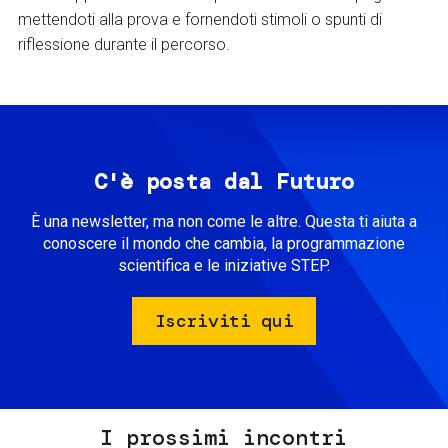
mettendoti alla prova e fornendoti stimoli o spunti di
riflessione durante il percorso.
C'è posta dal Futuro
È una newsletter, ma non come le altre. Questa ti aiuta a
conoscere il mondo che cambia, la programmazione
scientifica e le iniziative STEP.
Iscriviti qui
I prossimi incontri