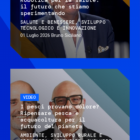
il futuro che stiamo
sperimentando
SALUTE E BENESSERE
SVILUPPO
TECNOLOGICO E INNOVAZIONE
01 Luglio 2026
Bruno Siciliano
VIDEO
I pesci provano dolore?
Ripensare pesca e
acquacoltura per il
futuro del pianeta
AMBIENTE
SVILUPPO RURALE E