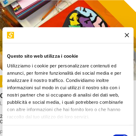
Questo sito web utilizza i cookie
Utilizziamo i cookie per personalizzare contenuti ed
annunci, per fornire funzionalità dei social media e per
Image
analizzare il nostro traffico. Condividiamo inoltre
SUNDAY@STEP
informazioni sul modo in cui utilizzi il nostro sito con i
Come funziona il cervello?
nostri partner che si occupano di analisi dei dati web,
pubblicità e social media, i quali potrebbero combinarle
Laboratorio
con altre informazioni che hai fornito loro o che hanno
20 Set 2026 / 11:15 - 13:00
raccolto dal tuo utilizzo dei loro servizi.
Costo
gratuito
Proveremo a costruire un cervello in cartoncino cercando di
Selezione