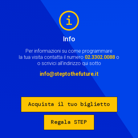
Image
Info
Per informazioni su come programmare
la tua visita contatta il numero
02.3302.0088
o
o scrivici all'indirizzo qui sotto
info@steptothefuture.it
Acquista il tuo biglietto
Regala STEP