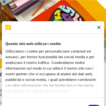
Questo sito web utilizza i cookie
Utilizziamo i cookie per personalizzare contenuti ed
annunci, per fornire funzionalità dei social media e per
Image
analizzare il nostro traffico. Condividiamo inoltre
SUNDAY@STEP
informazioni sul modo in cui utilizzi il nostro sito con i
Come funziona il cervello?
nostri partner che si occupano di analisi dei dati web,
pubblicità e social media, i quali potrebbero combinarle
Laboratorio
con altre informazioni che hai fornito loro o che hanno
20 Set 2026 / 11:15 - 13:00
raccolto dal tuo utilizzo dei loro servizi.
Costo
gratuito
Proveremo a costruire un cervello in cartoncino cercando di
Selezione