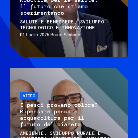
il futuro che stiamo
sperimentando
SALUTE E BENESSERE
SVILUPPO
TECNOLOGICO E INNOVAZIONE
01 Luglio 2026
Bruno Siciliano
VIDEO
I pesci provano dolore?
Ripensare pesca e
acquacoltura per il
futuro del pianeta
AMBIENTE
SVILUPPO RURALE E