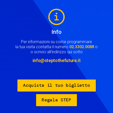
Image
Info
Per informazioni su come programmare
la tua visita contatta il numero
02.3302.0088
o
o scrivici all'indirizzo qui sotto
info@steptothefuture.it
Acquista il tuo biglietto
Regala STEP