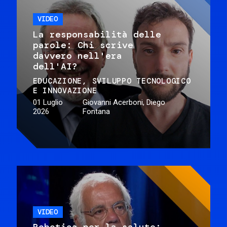
VIDEO
La responsabilità delle
parole: Chi scrive
davvero nell'era
dell'AI?
EDUCAZIONE
SVILUPPO TECNOLOGICO
E INNOVAZIONE
01 Luglio
Giovanni Acerboni, Diego
2026
Fontana
VIDEO
Robotica per la salute: