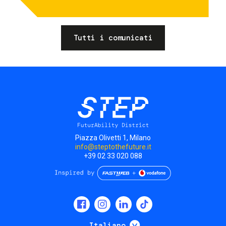
Tutti i comunicati
Piazza Olivetti 1, Milano
info@steptothefuture.it
+39 02 33 020 088
Social
menu
Mostra ulteriori
Italiano