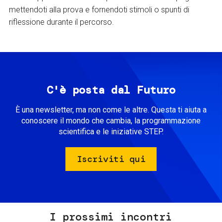
mettendoti alla prova e fornendoti stimoli o spunti di
riflessione durante il percorso.
C'è posta dal Futuro
È una newsletter, ma non come le altre. Questa ti aiuta a
conoscere il mondo che cambia, la programmazione
scientifica e le iniziative STEP.
Iscriviti qui
I prossimi incontri