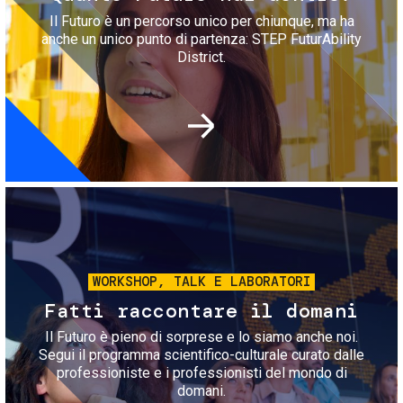
Il Futuro è un percorso unico per chiunque, ma ha
anche un unico punto di partenza: STEP FuturAbility
District.
Immagine
WORKSHOP, TALK E LABORATORI
Fatti raccontare il domani
Il Futuro è pieno di sorprese e lo siamo anche noi.
Segui il programma scientifico-culturale curato dalle
professioniste e i professionisti del mondo di
domani.