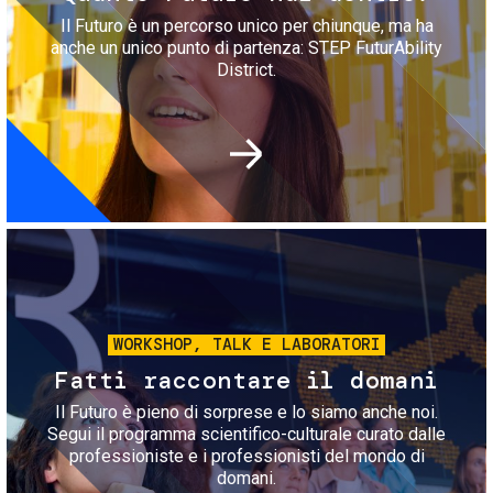
Il Futuro è un percorso unico per chiunque, ma ha
anche un unico punto di partenza: STEP FuturAbility
District.
Immagine
WORKSHOP, TALK E LABORATORI
Fatti raccontare il domani
Il Futuro è pieno di sorprese e lo siamo anche noi.
Segui il programma scientifico-culturale curato dalle
professioniste e i professionisti del mondo di
domani.