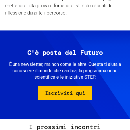
mettendoti alla prova e fornendoti stimoli o spunti di
riflessione durante il percorso.
C'è posta dal Futuro
È una newsletter, ma non come le altre. Questa ti aiuta a
conoscere il mondo che cambia, la programmazione
scientifica e le iniziative STEP.
Iscriviti qui
I prossimi incontri