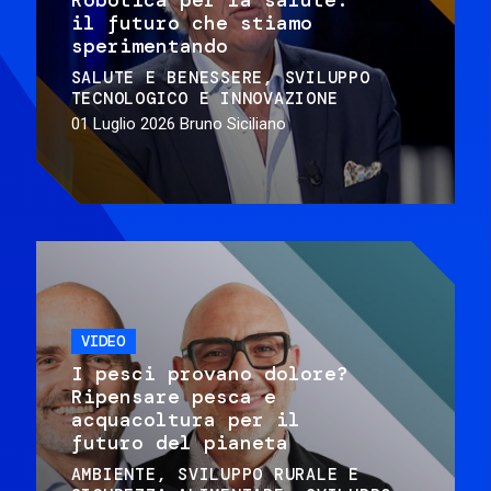
il futuro che stiamo
sperimentando
SALUTE E BENESSERE
SVILUPPO
TECNOLOGICO E INNOVAZIONE
01 Luglio 2026
Bruno Siciliano
VIDEO
I pesci provano dolore?
Ripensare pesca e
acquacoltura per il
futuro del pianeta
AMBIENTE
SVILUPPO RURALE E