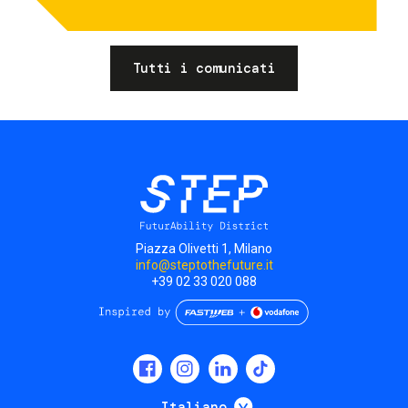
Tutti i comunicati
Piazza Olivetti 1, Milano
info@steptothefuture.it
+39 02 33 020 088
Social
menu
Mostra ulteriori
Italiano