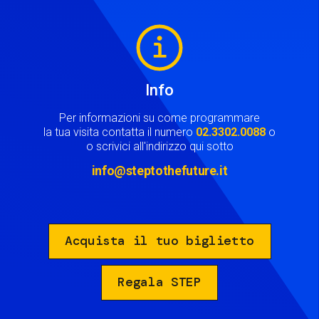
Image
Info
Per informazioni su come programmare
la tua visita contatta il numero
02.3302.0088
o
o scrivici all'indirizzo qui sotto
info@steptothefuture.it
Acquista il tuo biglietto
Regala STEP