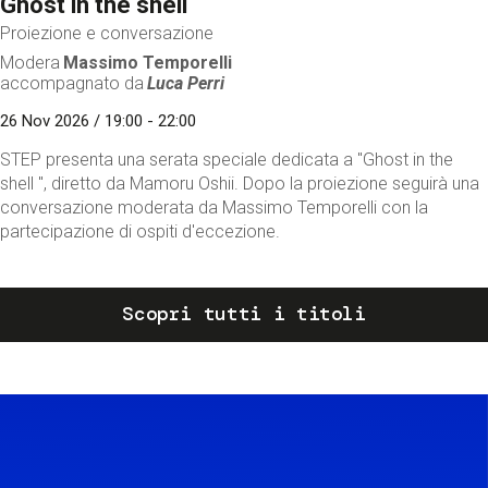
Ghost in the shell
Proiezione e conversazione
Modera
Massimo Temporelli
accompagnato da
Luca Perri
26 Nov 2026 / 19:00 - 22:00
STEP presenta una serata speciale dedicata a "Ghost in the
shell ", diretto da Mamoru Oshii. Dopo la proiezione seguirà una
conversazione moderata da Massimo Temporelli con la
partecipazione di ospiti d'eccezione.
Scopri tutti i titoli