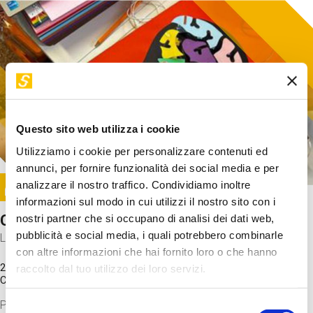
Questo sito web utilizza i cookie
Utilizziamo i cookie per personalizzare contenuti ed
annunci, per fornire funzionalità dei social media e per
Image
analizzare il nostro traffico. Condividiamo inoltre
SUNDAY@STEP
informazioni sul modo in cui utilizzi il nostro sito con i
Come funziona il cervello?
nostri partner che si occupano di analisi dei dati web,
pubblicità e social media, i quali potrebbero combinarle
Laboratorio
con altre informazioni che hai fornito loro o che hanno
20 Set 2026 / 11:15 - 13:00
raccolto dal tuo utilizzo dei loro servizi.
Costo
gratuito
Proveremo a costruire un cervello in cartoncino cercando di
Selezione