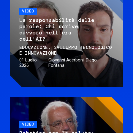
VIDEO
La responsabilità delle
parole: Chi scrive
davvero nell'era
dell'AI?
EDUCAZIONE
SVILUPPO TECNOLOGICO
E INNOVAZIONE
01 Luglio
Giovanni Acerboni, Diego
2026
Fontana
VIDEO
Robotica per la salute: