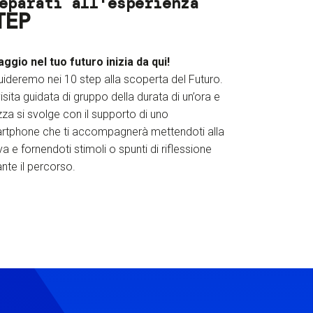
eparati all'esperienza
TEP
iaggio nel tuo futuro inizia da qui!
uideremo nei 10 step alla scoperta del Futuro.
isita guidata di gruppo della durata di un’ora e
za si svolge con il supporto di uno
rtphone che ti accompagnerà mettendoti alla
a e fornendoti stimoli o spunti di riflessione
nte il percorso.