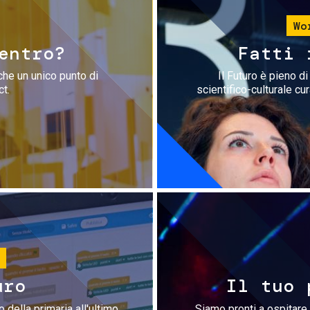
Wo
entro?
Fatti 
che un unico punto di
Il Futuro è pieno d
ct.
scientifico-culturale cu
uro
Il tuo 
 della primaria all'ultimo
Siamo pronti a ospitare 