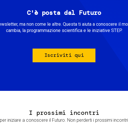
C'è posta dal Futuro
ewsletter, ma non come le altre. Questa ti aiuta a conoscere il m
cambia, la programmazione scientifica e le iniziative STEP.
Iscriviti qui
I prossimi incontri
er iniziare a conoscere il Futuro. Non perderti i prossimi incontri 