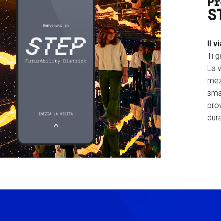
Pr
S
Il v
Ti g
La v
mez
sma
prov
dura