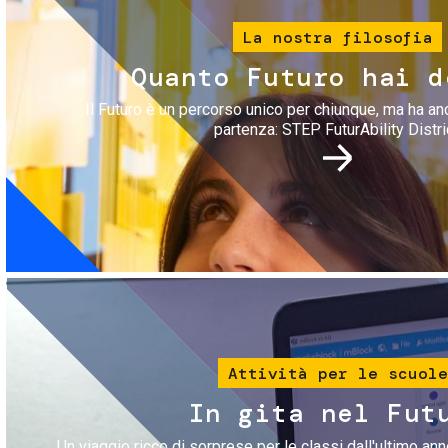
La nostra filosofia
Quanto Futuro hai d
Il Futuro è un percorso unico per chiunque, ma ha an
partenza: STEP FuturAbility Distri
Immagine
Attività per le scuole
In gita nel Fut
Un viaggio ricco di sorprese per le classi dall'ultimo anno