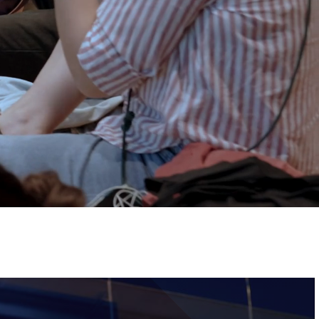
ervizi e accessibilità
Biglietti
ontatti
AQ
Immagine