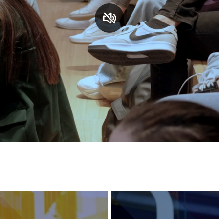
S
C
F