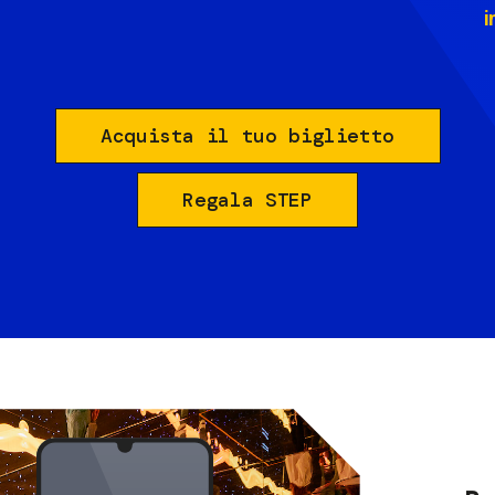
i
Acquista il tuo biglietto
Regala STEP