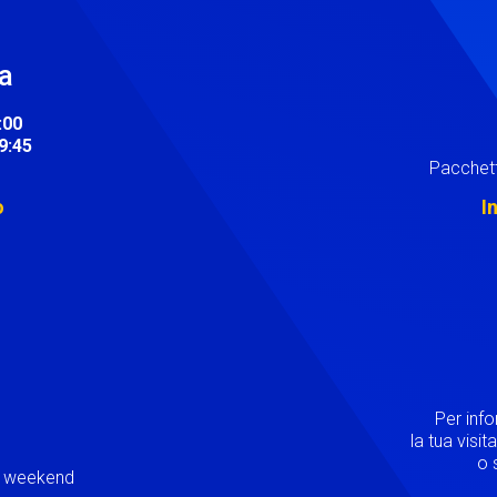
ra
:00
19:45
Pacchett
o
I
Image
Per inf
la tua visi
o s
ei weekend