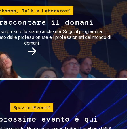
rkshop, Talk e Laboratori
raccontare il domani
i sorprese e lo siamo anche noi. Segui il programma
rato dalle professioniste e i professionisti del mondo di
domani.
Immagine
Spazio Eventi
prossimo evento è qui
il tuo evento. Non a caso, siamo la Best Location al BEA