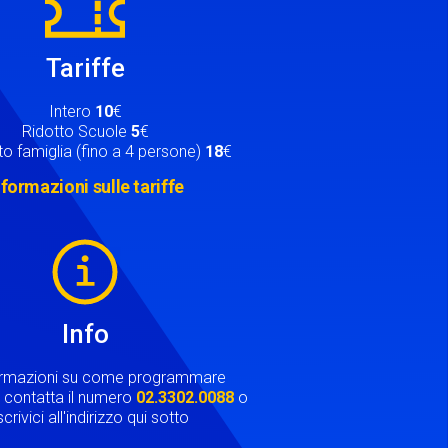
Tariffe
Intero
10
€
Ridotto Scuole
5
€
o famiglia (fino a 4 persone)
18
€
nformazioni sulle tariffe
Info
ormazioni su come programmare
ta contatta il numero
02.3302.0088
o
crivici all'indirizzo qui sotto