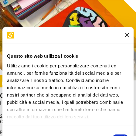
Questo sito web utilizza i cookie
Utilizziamo i cookie per personalizzare contenuti ed
annunci, per fornire funzionalità dei social media e per
Image
analizzare il nostro traffico. Condividiamo inoltre
SUNDAY@STEP
informazioni sul modo in cui utilizzi il nostro sito con i
Come funziona il cervello?
nostri partner che si occupano di analisi dei dati web,
pubblicità e social media, i quali potrebbero combinarle
Laboratorio
con altre informazioni che hai fornito loro o che hanno
20 Set 2026 / 11:15 - 13:00
raccolto dal tuo utilizzo dei loro servizi.
Costo
gratuito
Proveremo a costruire un cervello in cartoncino cercando di
Selezione