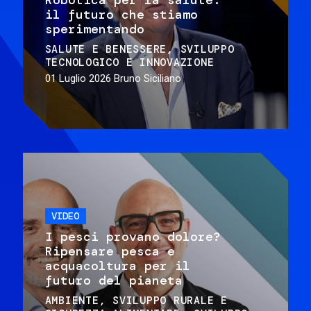
il futuro che stiamo
sperimentando
SALUTE E BENESSERE
SVILUPPO
TECNOLOGICO E INNOVAZIONE
01 Luglio 2026
Bruno Siciliano
VIDEO
I pesci provano dolore?
Ripensare pesca e
acquacoltura per il
futuro del pianeta
AMBIENTE
SVILUPPO RURALE E