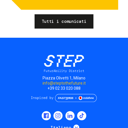
Tutti i comunicati
Piazza Olivetti 1, Milano
info@steptothefuture.it
+39 02 33 020 088
Social
menu
Mostra ulteriori
Italiano