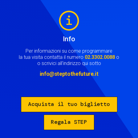
Image
Info
Per informazioni su come programmare
la tua visita contatta il numero
02.3302.0088
o
o scrivici all'indirizzo qui sotto
info@steptothefuture.it
Acquista il tuo biglietto
Regala STEP