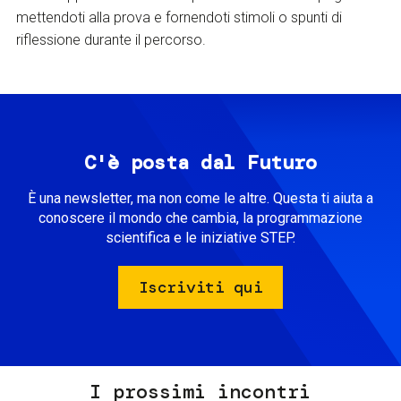
mettendoti alla prova e fornendoti stimoli o spunti di
riflessione durante il percorso.
C'è posta dal Futuro
È una newsletter, ma non come le altre. Questa ti aiuta a
conoscere il mondo che cambia, la programmazione
scientifica e le iniziative STEP.
Iscriviti qui
I prossimi incontri