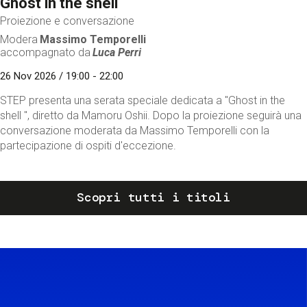
Ghost in the shell
Proiezione e conversazione
Modera
Massimo Temporelli
accompagnato da
Luca Perri
26 Nov 2026 / 19:00 - 22:00
STEP presenta una serata speciale dedicata a "Ghost in the
shell ", diretto da Mamoru Oshii. Dopo la proiezione seguirà una
conversazione moderata da Massimo Temporelli con la
partecipazione di ospiti d'eccezione.
Scopri tutti i titoli