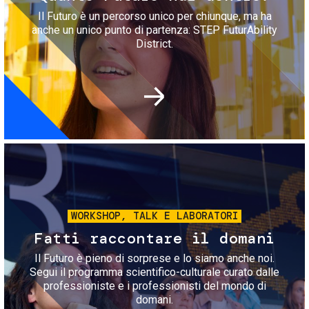
Il Futuro è un percorso unico per chiunque, ma ha
anche un unico punto di partenza: STEP FuturAbility
District.
Immagine
WORKSHOP, TALK E LABORATORI
Fatti raccontare il domani
Il Futuro è pieno di sorprese e lo siamo anche noi.
Segui il programma scientifico-culturale curato dalle
professioniste e i professionisti del mondo di
domani.