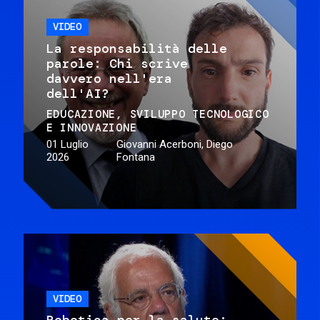
VIDEO
La responsabilità delle
parole: Chi scrive
davvero nell'era
dell'AI?
EDUCAZIONE
SVILUPPO TECNOLOGICO
E INNOVAZIONE
01 Luglio
Giovanni Acerboni, Diego
2026
Fontana
VIDEO
Robotica per la salute: