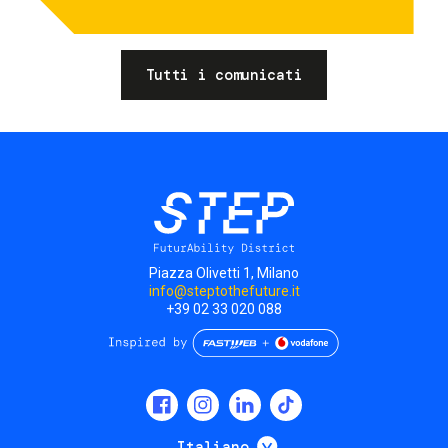
Tutti i comunicati
Piazza Olivetti 1, Milano
info@steptothefuture.it
+39 02 33 020 088
Social
menu
Mostra ulteriori
Italiano