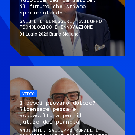
il futuro che stiamo
sperimentando
SALUTE E BENESSERE
SVILUPPO
TECNOLOGICO E INNOVAZIONE
01 Luglio 2026
Bruno Siciliano
VIDEO
I pesci provano dolore?
Ripensare pesca e
acquacoltura per il
futuro del pianeta
AMBIENTE
SVILUPPO RURALE E