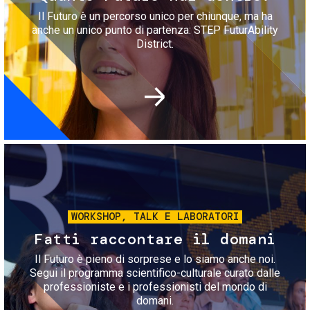
Il Futuro è un percorso unico per chiunque, ma ha
anche un unico punto di partenza: STEP FuturAbility
District.
Immagine
WORKSHOP, TALK E LABORATORI
Fatti raccontare il domani
Il Futuro è pieno di sorprese e lo siamo anche noi.
Segui il programma scientifico-culturale curato dalle
professioniste e i professionisti del mondo di
domani.