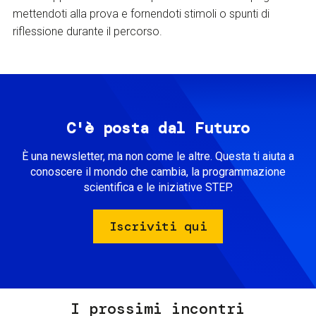
mettendoti alla prova e fornendoti stimoli o spunti di
riflessione durante il percorso.
C'è posta dal Futuro
È una newsletter, ma non come le altre. Questa ti aiuta a
conoscere il mondo che cambia, la programmazione
scientifica e le iniziative STEP.
Iscriviti qui
I prossimi incontri