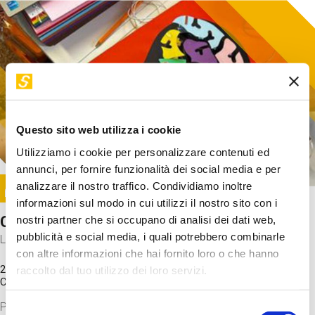
Questo sito web utilizza i cookie
Utilizziamo i cookie per personalizzare contenuti ed
annunci, per fornire funzionalità dei social media e per
Image
analizzare il nostro traffico. Condividiamo inoltre
SUNDAY@STEP
informazioni sul modo in cui utilizzi il nostro sito con i
Come funziona il cervello?
nostri partner che si occupano di analisi dei dati web,
pubblicità e social media, i quali potrebbero combinarle
Laboratorio
con altre informazioni che hai fornito loro o che hanno
20 Set 2026 / 11:15 - 13:00
raccolto dal tuo utilizzo dei loro servizi.
Costo
gratuito
Proveremo a costruire un cervello in cartoncino cercando di
Selezione