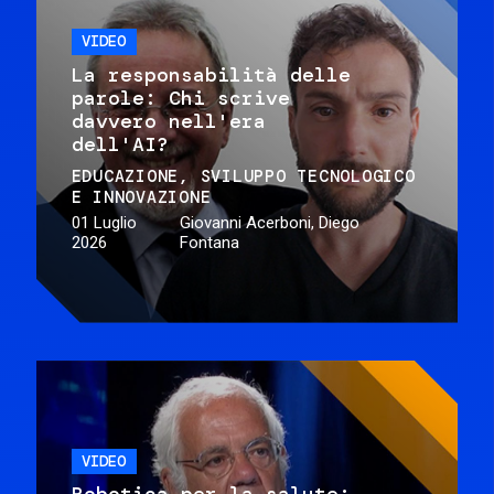
VIDEO
La responsabilità delle
parole: Chi scrive
davvero nell'era
dell'AI?
EDUCAZIONE
SVILUPPO TECNOLOGICO
E INNOVAZIONE
01 Luglio
Giovanni Acerboni, Diego
2026
Fontana
VIDEO
Robotica per la salute: