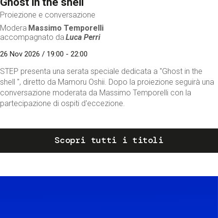
Ghost in the shell
Proiezione e conversazione
Modera
Massimo Temporelli
accompagnato da
Luca Perri
26 Nov 2026 / 19:00 - 22:00
STEP presenta una serata speciale dedicata a "Ghost in the
shell ", diretto da Mamoru Oshii. Dopo la proiezione seguirà una
conversazione moderata da Massimo Temporelli con la
partecipazione di ospiti d'eccezione.
Scopri tutti i titoli