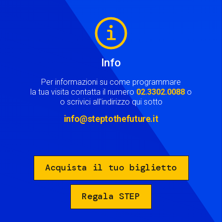
Image
Info
Per informazioni su come programmare
la tua visita contatta il numero
02.3302.0088
o
o scrivici all'indirizzo qui sotto
info@steptothefuture.it
Acquista il tuo biglietto
Regala STEP