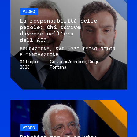
VIDEO
La responsabilità delle
parole: Chi scrive
davvero nell'era
dell'AI?
EDUCAZIONE
SVILUPPO TECNOLOGICO
E INNOVAZIONE
01 Luglio
Giovanni Acerboni, Diego
2026
Fontana
VIDEO
Robotica per la salute: