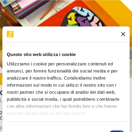
Questo sito web utilizza i cookie
Utilizziamo i cookie per personalizzare contenuti ed
annunci, per fornire funzionalità dei social media e per
Image
analizzare il nostro traffico. Condividiamo inoltre
SUNDAY@STEP
informazioni sul modo in cui utilizzi il nostro sito con i
Come funziona il cervello?
nostri partner che si occupano di analisi dei dati web,
pubblicità e social media, i quali potrebbero combinarle
Laboratorio
con altre informazioni che hai fornito loro o che hanno
20 Set 2026 / 11:15 - 13:00
raccolto dal tuo utilizzo dei loro servizi.
Costo
gratuito
Proveremo a costruire un cervello in cartoncino cercando di
Selezione