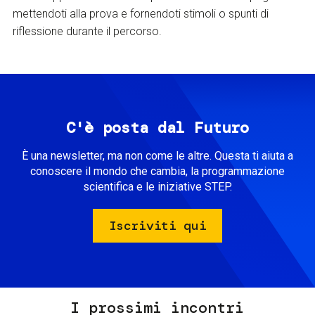
mettendoti alla prova e fornendoti stimoli o spunti di
riflessione durante il percorso.
C'è posta dal Futuro
È una newsletter, ma non come le altre. Questa ti aiuta a
conoscere il mondo che cambia, la programmazione
scientifica e le iniziative STEP.
Iscriviti qui
I prossimi incontri