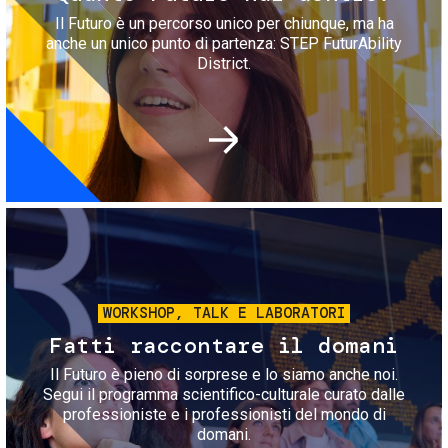
Il Futuro è un percorso unico per chiunque, ma ha
anche un unico punto di partenza: STEP FuturAbility
District.
Immagine
WORKSHOP, TALK E LABORATORI
Fatti raccontare il domani
Il Futuro è pieno di sorprese e lo siamo anche noi.
Segui il programma scientifico-culturale curato dalle
professioniste e i professionisti del mondo di
domani.