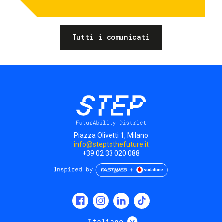
Tutti i comunicati
Piazza Olivetti 1, Milano
info@steptothefuture.it
+39 02 33 020 088
Social
menu
Mostra ulteriori
Italiano