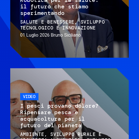
il futuro che stiamo
sperimentando
SALUTE E BENESSERE
SVILUPPO
TECNOLOGICO E INNOVAZIONE
01 Luglio 2026
Bruno Siciliano
VIDEO
I pesci provano dolore?
Ripensare pesca e
acquacoltura per il
futuro del pianeta
AMBIENTE
SVILUPPO RURALE E