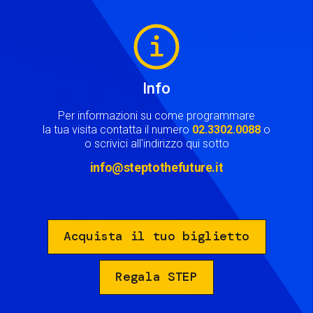
Image
Info
Per informazioni su come programmare
la tua visita contatta il numero
02.3302.0088
o
o scrivici all'indirizzo qui sotto
info@steptothefuture.it
Acquista il tuo biglietto
Regala STEP