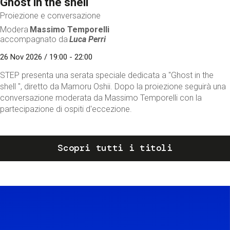
Ghost in the shell
Proiezione e conversazione
Modera
Massimo Temporelli
accompagnato da
Luca Perri
26 Nov 2026 / 19:00 - 22:00
STEP presenta una serata speciale dedicata a "Ghost in the
shell ", diretto da Mamoru Oshii. Dopo la proiezione seguirà una
conversazione moderata da Massimo Temporelli con la
partecipazione di ospiti d'eccezione.
Scopri tutti i titoli