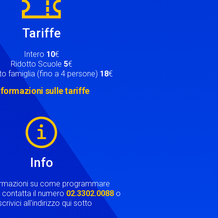
Tariffe
Intero
10
€
Ridotto Scuole
5
€
o famiglia (fino a 4 persone)
18
€
nformazioni sulle tariffe
Info
ormazioni su come programmare
ta contatta il numero
02.3302.0088
o
crivici all'indirizzo qui sotto