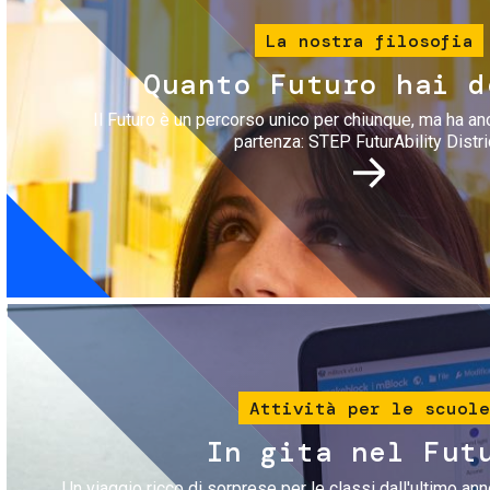
La nostra filosofia
Quanto Futuro hai d
Il Futuro è un percorso unico per chiunque, ma ha an
partenza: STEP FuturAbility Distri
Immagine
Attività per le scuole
In gita nel Fut
Un viaggio ricco di sorprese per le classi dall'ultimo anno