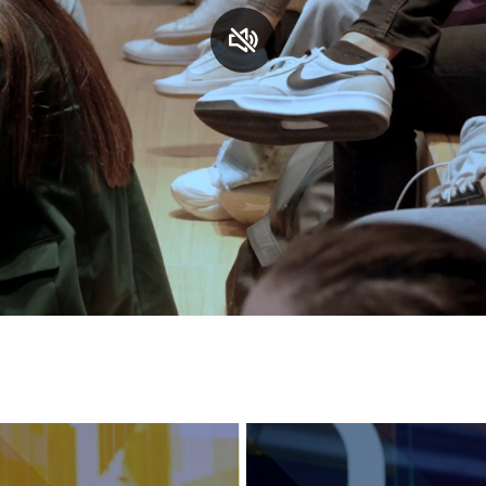
S
C
F