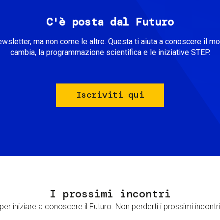
C'è posta dal Futuro
ewsletter, ma non come le altre. Questa ti aiuta a conoscere il m
cambia, la programmazione scientifica e le iniziative STEP.
Iscriviti qui
I prossimi incontri
er iniziare a conoscere il Futuro. Non perderti i prossimi incontri 