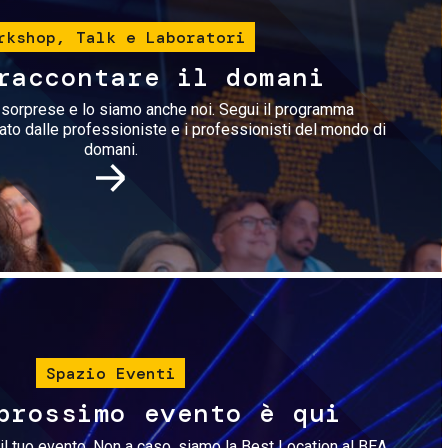
rkshop, Talk e Laboratori
raccontare il domani
i sorprese e lo siamo anche noi. Segui il programma
rato dalle professioniste e i professionisti del mondo di
domani.
Immagine
Spazio Eventi
prossimo evento è qui
il tuo evento. Non a caso, siamo la Best Location al BEA