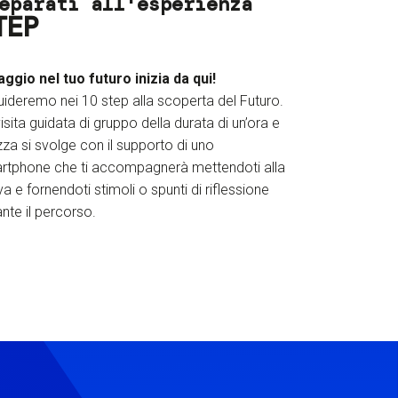
eparati all'esperienza
TEP
iaggio nel tuo futuro inizia da qui!
uideremo nei 10 step alla scoperta del Futuro.
isita guidata di gruppo della durata di un’ora e
za si svolge con il supporto di uno
rtphone che ti accompagnerà mettendoti alla
a e fornendoti stimoli o spunti di riflessione
nte il percorso.