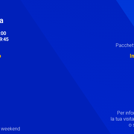
ra
:00
19:45
Pacchett
o
I
Image
Per inf
la tua visi
o s
ei weekend