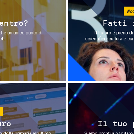
Wo
entro?
Fatti 
che un unico punto di
Il Futuro è pieno d
ct.
scientifico-culturale cu
uro
Il tuo 
 della primaria all'ultimo
Siamo pronti a ospitare 