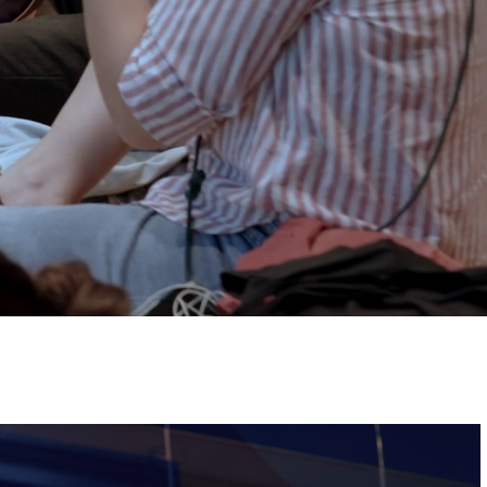
ervizi e accessibilità
Biglietti
ontatti
AQ
Immagine