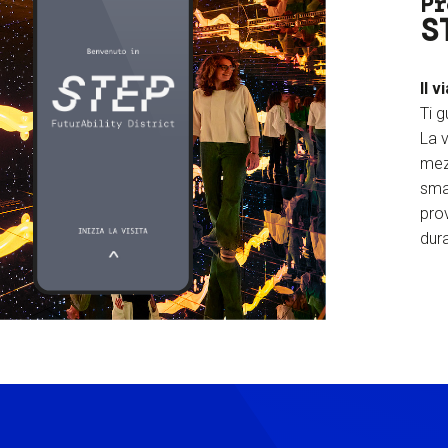
Pr
S
Il v
Ti g
La v
mez
sma
prov
dura