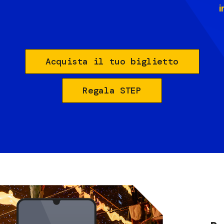
i
Acquista il tuo biglietto
Regala STEP