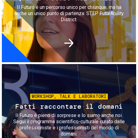
Il Futuro è un percorso unico per chiunque, ma ha
anche un unico punto di partenza: STEP FuturAbility
District.
Immagine
WORKSHOP, TALK E LABORATORI
Fatti raccontare il domani
Il Futuro è pieno di sorprese e lo siamo anche noi.
Segui il programma scientifico-culturale curato dalle
professioniste e i professionisti del mondo di
domani.