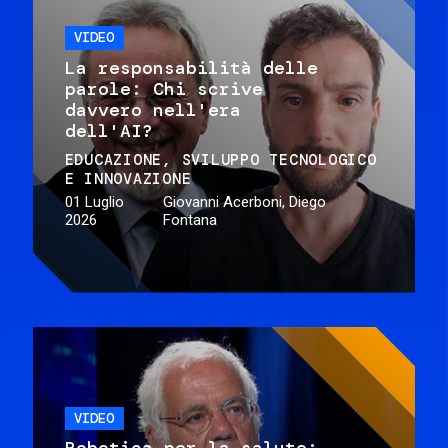
VIDEO
La responsabilità delle
parole: Chi scrive
davvero nell'era
dell'AI?
EDUCAZIONE
SVILUPPO TECNOLOGICO
E INNOVAZIONE
01 Luglio
Giovanni Acerboni, Diego
2026
Fontana
VIDEO
Robotica per la salute: