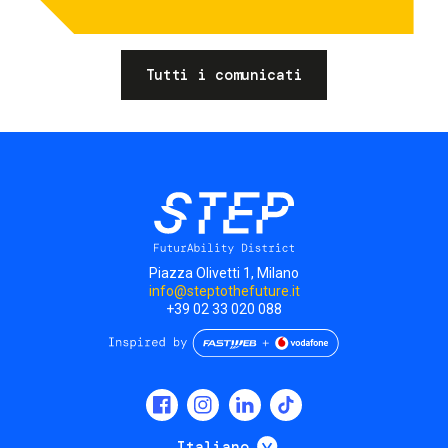
Tutti i comunicati
Piazza Olivetti 1, Milano
info@steptothefuture.it
+39 02 33 020 088
Social
menu
Mostra ulteriori
Italiano