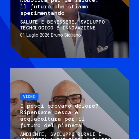
il futuro che stiamo
sperimentando
SALUTE E BENESSERE
SVILUPPO
TECNOLOGICO E INNOVAZIONE
01 Luglio 2026
Bruno Siciliano
VIDEO
I pesci provano dolore?
Ripensare pesca e
acquacoltura per il
futuro del pianeta
AMBIENTE
SVILUPPO RURALE E