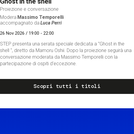
Ghost in the shell
Proiezione e conversazione
Modera
Massimo Temporelli
accompagnato da
Luca Perri
26 Nov 2026 / 19:00 - 22:00
STEP presenta una serata speciale dedicata a "Ghost in the
shell ", diretto da Mamoru Oshii. Dopo la proiezione seguirà una
conversazione moderata da Massimo Temporelli con la
partecipazione di ospiti d'eccezione.
Scopri tutti i titoli