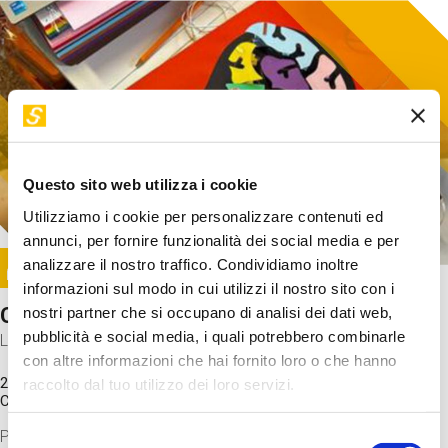
Questo sito web utilizza i cookie
Utilizziamo i cookie per personalizzare contenuti ed
annunci, per fornire funzionalità dei social media e per
Image
analizzare il nostro traffico. Condividiamo inoltre
SUNDAY@STEP
informazioni sul modo in cui utilizzi il nostro sito con i
Come funziona il cervello?
nostri partner che si occupano di analisi dei dati web,
pubblicità e social media, i quali potrebbero combinarle
Laboratorio
con altre informazioni che hai fornito loro o che hanno
20 Set 2026 / 11:15 - 13:00
raccolto dal tuo utilizzo dei loro servizi.
Costo
gratuito
Proveremo a costruire un cervello in cartoncino cercando di
Selezione