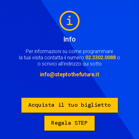
Image
Info
Per informazioni su come programmare
la tua visita contatta il numero
02.3302.0088
o
o scrivici all'indirizzo qui sotto
info@steptothefuture.it
Acquista il tuo biglietto
Regala STEP