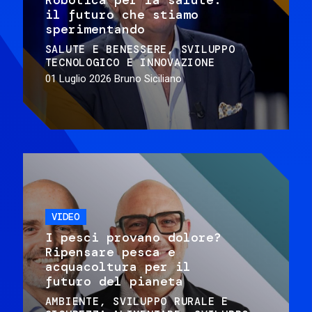
il futuro che stiamo
sperimentando
SALUTE E BENESSERE
SVILUPPO
TECNOLOGICO E INNOVAZIONE
01 Luglio 2026
Bruno Siciliano
VIDEO
I pesci provano dolore?
Ripensare pesca e
acquacoltura per il
futuro del pianeta
AMBIENTE
SVILUPPO RURALE E