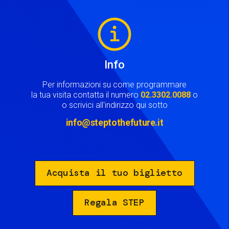
Image
Info
Per informazioni su come programmare
la tua visita contatta il numero
02.3302.0088
o
o scrivici all'indirizzo qui sotto
info@steptothefuture.it
Acquista il tuo biglietto
Regala STEP