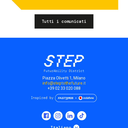
Tutti i comunicati
Piazza Olivetti 1, Milano
info@steptothefuture.it
+39 02 33 020 088
Social
menu
Mostra ulteriori
Italiano