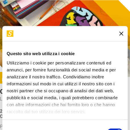
Questo sito web utilizza i cookie
Utilizziamo i cookie per personalizzare contenuti ed
annunci, per fornire funzionalità dei social media e per
Image
analizzare il nostro traffico. Condividiamo inoltre
SUNDAY@STEP
informazioni sul modo in cui utilizzi il nostro sito con i
Come funziona il cervello?
nostri partner che si occupano di analisi dei dati web,
pubblicità e social media, i quali potrebbero combinarle
Laboratorio
con altre informazioni che hai fornito loro o che hanno
20 Set 2026 / 11:15 - 13:00
raccolto dal tuo utilizzo dei loro servizi.
Costo
gratuito
Proveremo a costruire un cervello in cartoncino cercando di
Selezione