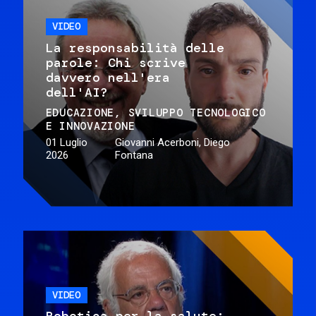
VIDEO
La responsabilità delle
parole: Chi scrive
davvero nell'era
dell'AI?
EDUCAZIONE
SVILUPPO TECNOLOGICO
E INNOVAZIONE
01 Luglio
Giovanni Acerboni, Diego
2026
Fontana
VIDEO
Robotica per la salute: