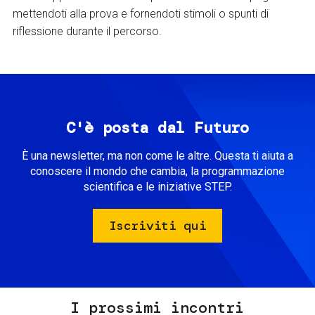
mettendoti alla prova e fornendoti stimoli o spunti di
riflessione durante il percorso.
C'è posta dal Futuro
È una newsletter, ma non come le altre. Questa ti aiuta a
conoscere il mondo che cambia, la programmazione
scientifica e le iniziative STEP.
Iscriviti qui
I prossimi incontri