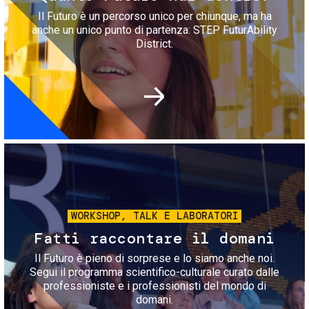
Il Futuro è un percorso unico per chiunque, ma ha
anche un unico punto di partenza: STEP FuturAbility
District.
Immagine
WORKSHOP, TALK E LABORATORI
Fatti raccontare il domani
Il Futuro è pieno di sorprese e lo siamo anche noi.
Segui il programma scientifico-culturale curato dalle
professioniste e i professionisti del mondo di
domani.