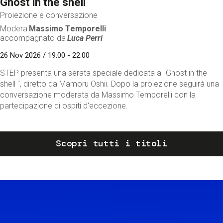
Ghost in the shell
Proiezione e conversazione
Modera
Massimo Temporelli
accompagnato da
Luca Perri
26 Nov 2026 / 19:00 - 22:00
STEP presenta una serata speciale dedicata a "Ghost in the
shell ", diretto da Mamoru Oshii. Dopo la proiezione seguirà una
conversazione moderata da Massimo Temporelli con la
partecipazione di ospiti d'eccezione.
Scopri tutti i titoli