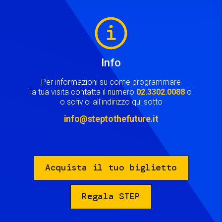
Image
Info
Per informazioni su come programmare
la tua visita contatta il numero
02.3302.0088
o
o scrivici all'indirizzo qui sotto
info@steptothefuture.it
Acquista il tuo biglietto
Regala STEP