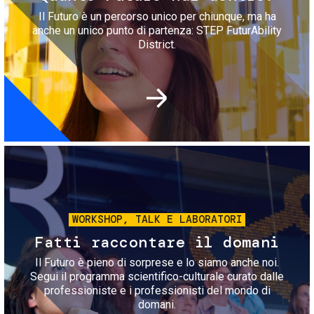
Il Futuro è un percorso unico per chiunque, ma ha
anche un unico punto di partenza: STEP FuturAbility
District.
Immagine
WORKSHOP, TALK E LABORATORI
Fatti raccontare il domani
Il Futuro è pieno di sorprese e lo siamo anche noi.
Segui il programma scientifico-culturale curato dalle
professioniste e i professionisti del mondo di
domani.