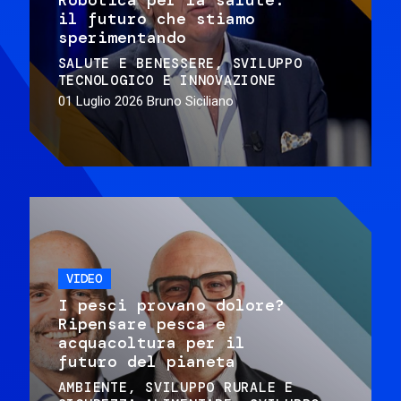
il futuro che stiamo
sperimentando
SALUTE E BENESSERE
SVILUPPO
TECNOLOGICO E INNOVAZIONE
01 Luglio 2026
Bruno Siciliano
VIDEO
I pesci provano dolore?
Ripensare pesca e
acquacoltura per il
futuro del pianeta
AMBIENTE
SVILUPPO RURALE E