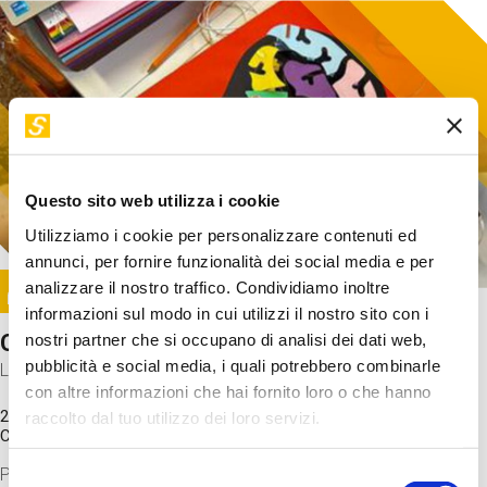
Questo sito web utilizza i cookie
Utilizziamo i cookie per personalizzare contenuti ed
annunci, per fornire funzionalità dei social media e per
Image
analizzare il nostro traffico. Condividiamo inoltre
SUNDAY@STEP
informazioni sul modo in cui utilizzi il nostro sito con i
Come funziona il cervello?
nostri partner che si occupano di analisi dei dati web,
pubblicità e social media, i quali potrebbero combinarle
Laboratorio
con altre informazioni che hai fornito loro o che hanno
20 Set 2026 / 11:15 - 13:00
raccolto dal tuo utilizzo dei loro servizi.
Costo
gratuito
Proveremo a costruire un cervello in cartoncino cercando di
Selezione