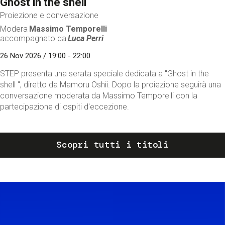
Ghost in the shell
Proiezione e conversazione
Modera
Massimo Temporelli
accompagnato da
Luca Perri
26 Nov 2026 / 19:00 - 22:00
STEP presenta una serata speciale dedicata a "Ghost in the
shell ", diretto da Mamoru Oshii. Dopo la proiezione seguirà una
conversazione moderata da Massimo Temporelli con la
partecipazione di ospiti d'eccezione.
Scopri tutti i titoli