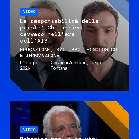
VIDEO
La responsabilità delle
parole: Chi scrive
davvero nell'era
dell'AI?
EDUCAZIONE
SVILUPPO TECNOLOGICO
E INNOVAZIONE
01 Luglio
Giovanni Acerboni, Diego
2026
Fontana
VIDEO
Robotica per la salute: