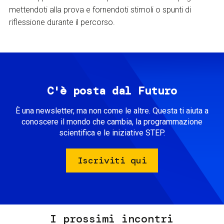
mettendoti alla prova e fornendoti stimoli o spunti di
riflessione durante il percorso.
C'è posta dal Futuro
È una newsletter, ma non come le altre. Questa ti aiuta a
conoscere il mondo che cambia, la programmazione
scientifica e le iniziative STEP.
Iscriviti qui
I prossimi incontri