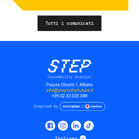
Tutti i comunicati
Piazza Olivetti 1, Milano
info@steptothefuture.it
+39 02 33 020 088
Social
menu
Mostra ulteriori
Italiano