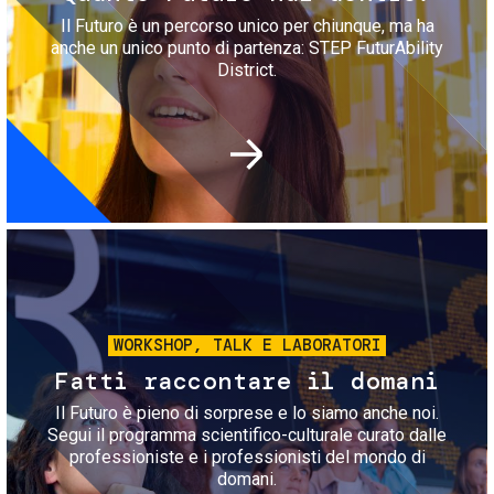
Il Futuro è un percorso unico per chiunque, ma ha
anche un unico punto di partenza: STEP FuturAbility
District.
Immagine
WORKSHOP, TALK E LABORATORI
Fatti raccontare il domani
Il Futuro è pieno di sorprese e lo siamo anche noi.
Segui il programma scientifico-culturale curato dalle
professioniste e i professionisti del mondo di
domani.