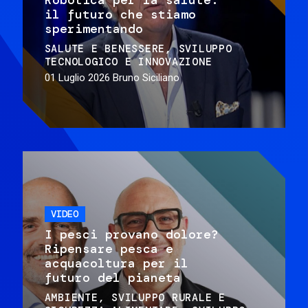
il futuro che stiamo
sperimentando
SALUTE E BENESSERE
SVILUPPO
TECNOLOGICO E INNOVAZIONE
01 Luglio 2026
Bruno Siciliano
VIDEO
I pesci provano dolore?
Ripensare pesca e
acquacoltura per il
futuro del pianeta
AMBIENTE
SVILUPPO RURALE E