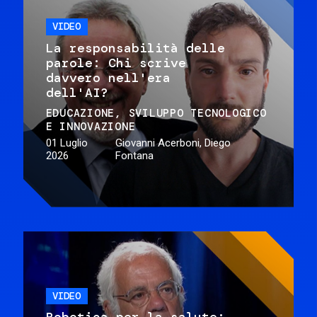
VIDEO
La responsabilità delle
parole: Chi scrive
davvero nell'era
dell'AI?
EDUCAZIONE
SVILUPPO TECNOLOGICO
E INNOVAZIONE
01 Luglio
Giovanni Acerboni, Diego
2026
Fontana
VIDEO
Robotica per la salute: