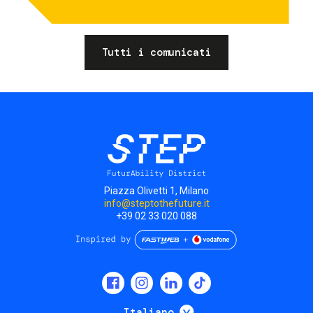
Tutti i comunicati
Piazza Olivetti 1, Milano
info@steptothefuture.it
+39 02 33 020 088
Social
menu
Mostra ulteriori
Italiano