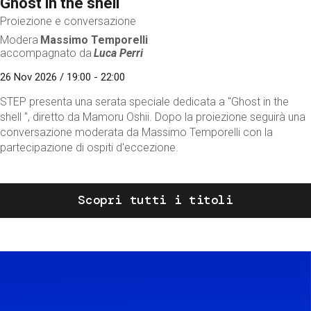
Ghost in the shell
Proiezione e conversazione
Modera
Massimo Temporelli
accompagnato da
Luca Perri
26 Nov 2026 / 19:00 - 22:00
STEP presenta una serata speciale dedicata a "Ghost in the
shell ", diretto da Mamoru Oshii. Dopo la proiezione seguirà una
conversazione moderata da Massimo Temporelli con la
partecipazione di ospiti d'eccezione.
Scopri tutti i titoli