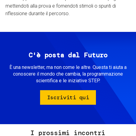
mettendoti alla prova e fornendoti stimoli o spunti di
riflessione durante il percorso.
C'è posta dal Futuro
È una newsletter, ma non come le altre. Questa ti aiuta a
conoscere il mondo che cambia, la programmazione
scientifica e le iniziative STEP.
Iscriviti qui
I prossimi incontri