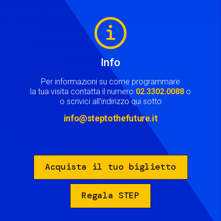
Image
Info
Per informazioni su come programmare
la tua visita contatta il numero
02.3302.0088
o
o scrivici all'indirizzo qui sotto
info@steptothefuture.it
Acquista il tuo biglietto
Regala STEP