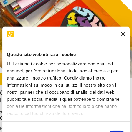
Questo sito web utilizza i cookie
Utilizziamo i cookie per personalizzare contenuti ed
annunci, per fornire funzionalità dei social media e per
Image
analizzare il nostro traffico. Condividiamo inoltre
SUNDAY@STEP
informazioni sul modo in cui utilizzi il nostro sito con i
Come funziona il cervello?
nostri partner che si occupano di analisi dei dati web,
pubblicità e social media, i quali potrebbero combinarle
Laboratorio
con altre informazioni che hai fornito loro o che hanno
20 Set 2026 / 11:15 - 13:00
raccolto dal tuo utilizzo dei loro servizi.
Costo
gratuito
Proveremo a costruire un cervello in cartoncino cercando di
Selezione