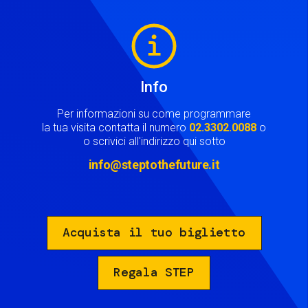
Image
Info
Per informazioni su come programmare
la tua visita contatta il numero
02.3302.0088
o
o scrivici all'indirizzo qui sotto
info@steptothefuture.it
Acquista il tuo biglietto
Regala STEP