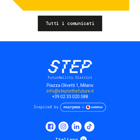
Tutti i comunicati
Piazza Olivetti 1, Milano
info@steptothefuture.it
+39 02 33 020 088
Social
menu
Mostra ulteriori
Italiano