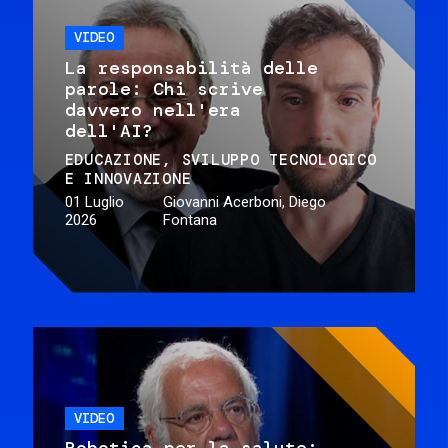
VIDEO
La responsabilità delle
parole: Chi scrive
davvero nell'era
dell'AI?
EDUCAZIONE
SVILUPPO TECNOLOGICO
E INNOVAZIONE
01 Luglio
Giovanni Acerboni, Diego
2026
Fontana
VIDEO
Robotica per la salute: