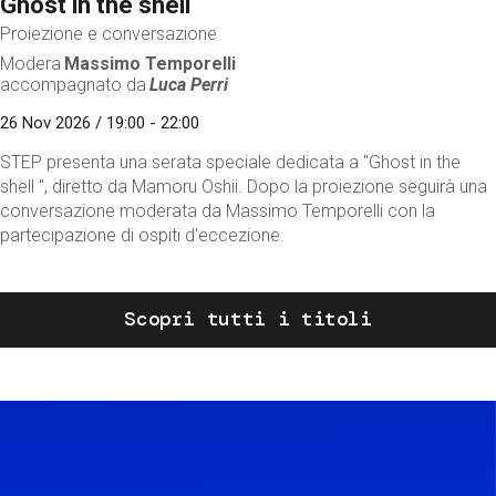
Ghost in the shell
Proiezione e conversazione
Modera
Massimo Temporelli
accompagnato da
Luca Perri
26 Nov 2026 / 19:00 - 22:00
STEP presenta una serata speciale dedicata a "Ghost in the
shell ", diretto da Mamoru Oshii. Dopo la proiezione seguirà una
conversazione moderata da Massimo Temporelli con la
partecipazione di ospiti d'eccezione.
Scopri tutti i titoli