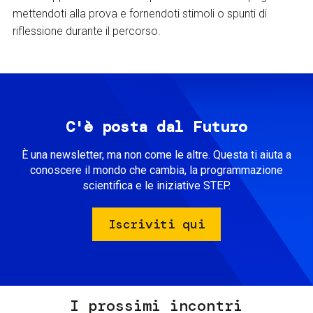
mettendoti alla prova e fornendoti stimoli o spunti di
riflessione durante il percorso.
C'è posta dal Futuro
È una newsletter, ma non come le altre. Questa ti aiuta a
conoscere il mondo che cambia, la programmazione
scientifica e le iniziative STEP.
Iscriviti qui
I prossimi incontri