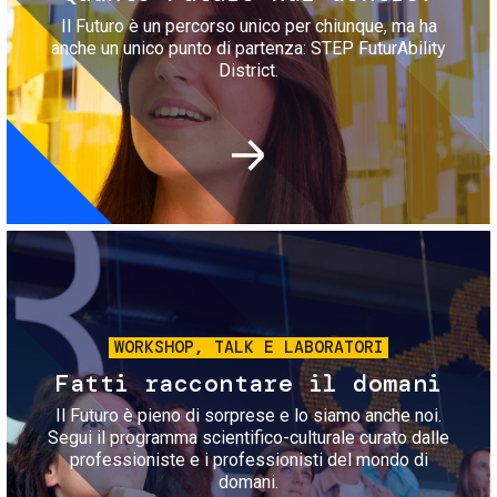
Il Futuro è un percorso unico per chiunque, ma ha
anche un unico punto di partenza: STEP FuturAbility
District.
Immagine
WORKSHOP, TALK E LABORATORI
Fatti raccontare il domani
Il Futuro è pieno di sorprese e lo siamo anche noi.
Segui il programma scientifico-culturale curato dalle
professioniste e i professionisti del mondo di
domani.