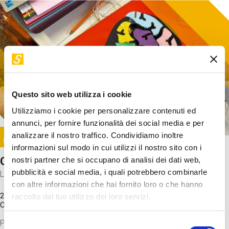
Questo sito web utilizza i cookie
Utilizziamo i cookie per personalizzare contenuti ed
annunci, per fornire funzionalità dei social media e per
Image
analizzare il nostro traffico. Condividiamo inoltre
SUNDAY@STEP
informazioni sul modo in cui utilizzi il nostro sito con i
Come funziona il cervello?
nostri partner che si occupano di analisi dei dati web,
pubblicità e social media, i quali potrebbero combinarle
Laboratorio
con altre informazioni che hai fornito loro o che hanno
20 Set 2026 / 11:15 - 13:00
raccolto dal tuo utilizzo dei loro servizi.
Costo
gratuito
Proveremo a costruire un cervello in cartoncino cercando di
Selezione