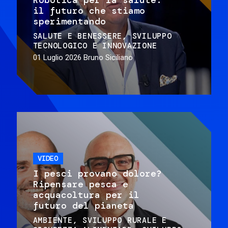
il futuro che stiamo
sperimentando
SALUTE E BENESSERE
SVILUPPO
TECNOLOGICO E INNOVAZIONE
01 Luglio 2026
Bruno Siciliano
VIDEO
I pesci provano dolore?
Ripensare pesca e
acquacoltura per il
futuro del pianeta
AMBIENTE
SVILUPPO RURALE E