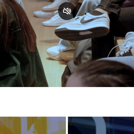
S
C
F