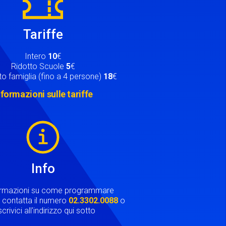
Tariffe
Intero
10
€
Ridotto Scuole
5
€
o famiglia (fino a 4 persone)
18
€
nformazioni sulle tariffe
Info
ormazioni su come programmare
ta contatta il numero
02.3302.0088
o
crivici all'indirizzo qui sotto