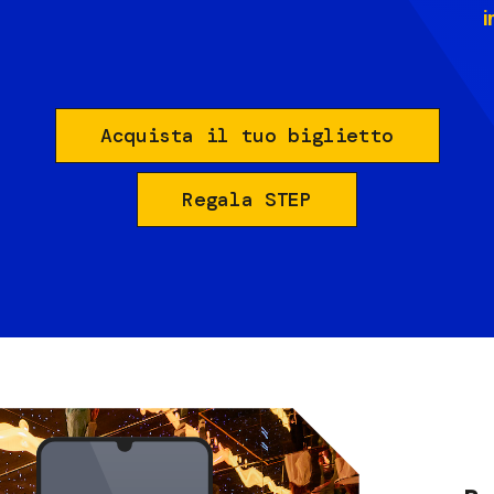
i
Acquista il tuo biglietto
Regala STEP