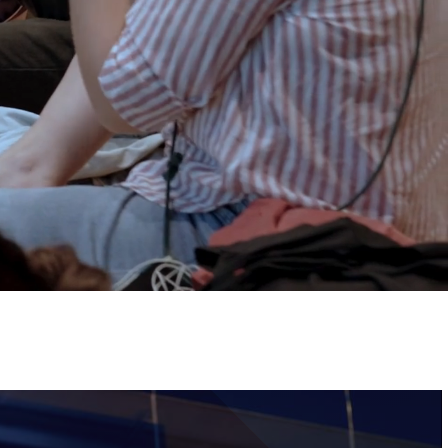
ervizi e accessibilità
Biglietti
ontatti
AQ
Immagine