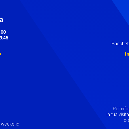
ra
:00
19:45
Pacchett
o
I
Image
Per inf
la tua visi
o s
ei weekend