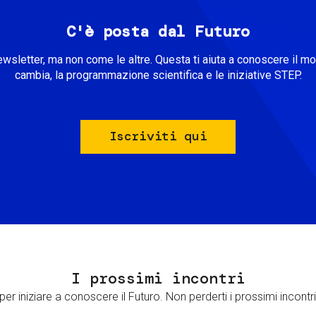
C'è posta dal Futuro
ewsletter, ma non come le altre. Questa ti aiuta a conoscere il m
cambia, la programmazione scientifica e le iniziative STEP.
Iscriviti qui
I prossimi incontri
er iniziare a conoscere il Futuro. Non perderti i prossimi incontri 