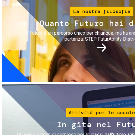
La nostra filosofia
Quanto Futuro hai d
Il Futuro è un percorso unico per chiunque, ma ha an
partenza: STEP FuturAbility Distri
Immagine
Attività per le scuole
In gita nel Fut
Un viaggio ricco di sorprese per le classi dall'ultimo anno