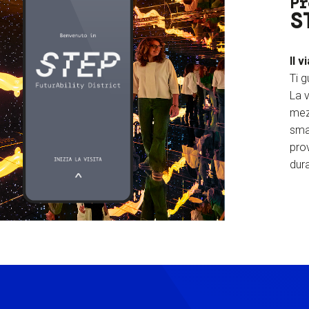
Pr
S
Il v
Ti g
La v
mez
sma
prov
dura