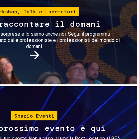
rkshop, Talk e Laboratori
raccontare il domani
i sorprese e lo siamo anche noi. Segui il programma
rato dalle professioniste e i professionisti del mondo di
domani.
Immagine
Spazio Eventi
prossimo evento è qui
il tuo evento. Non a caso, siamo la Best Location al BEA