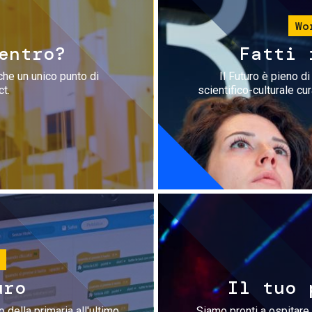
Wo
entro?
Fatti 
che un unico punto di
Il Futuro è pieno d
ct.
scientifico-culturale cu
uro
Il tuo 
 della primaria all'ultimo
Siamo pronti a ospitare 