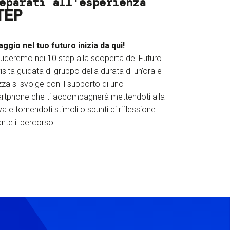
eparati all'esperienza
TEP
iaggio nel tuo futuro inizia da qui!
uideremo nei 10 step alla scoperta del Futuro.
isita guidata di gruppo della durata di un’ora e
za si svolge con il supporto di uno
rtphone che ti accompagnerà mettendoti alla
a e fornendoti stimoli o spunti di riflessione
nte il percorso.