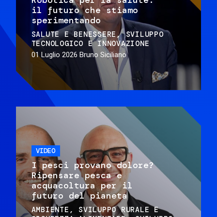
il futuro che stiamo
sperimentando
SALUTE E BENESSERE
SVILUPPO
TECNOLOGICO E INNOVAZIONE
01 Luglio 2026
Bruno Siciliano
VIDEO
I pesci provano dolore?
Ripensare pesca e
acquacoltura per il
futuro del pianeta
AMBIENTE
SVILUPPO RURALE E