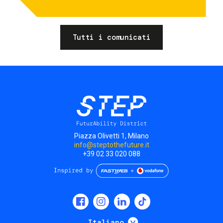
Tutti i comunicati
Piazza Olivetti 1, Milano
info@steptothefuture.it
+39 02 33 020 088
Social
menu
Mostra ulteriori
Italiano