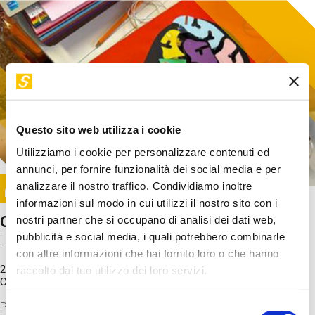
Questo sito web utilizza i cookie
Utilizziamo i cookie per personalizzare contenuti ed
annunci, per fornire funzionalità dei social media e per
Image
analizzare il nostro traffico. Condividiamo inoltre
SUNDAY@STEP
informazioni sul modo in cui utilizzi il nostro sito con i
Come funziona il cervello?
nostri partner che si occupano di analisi dei dati web,
pubblicità e social media, i quali potrebbero combinarle
Laboratorio
con altre informazioni che hai fornito loro o che hanno
20 Set 2026 / 11:15 - 13:00
raccolto dal tuo utilizzo dei loro servizi.
Costo
gratuito
Proveremo a costruire un cervello in cartoncino cercando di
Selezione