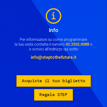
Image
Info
Per informazioni su come programmare
la tua visita contatta il numero
02.3302.0088
o
o scrivici all'indirizzo qui sotto
info@steptothefuture.it
Acquista il tuo biglietto
Regala STEP