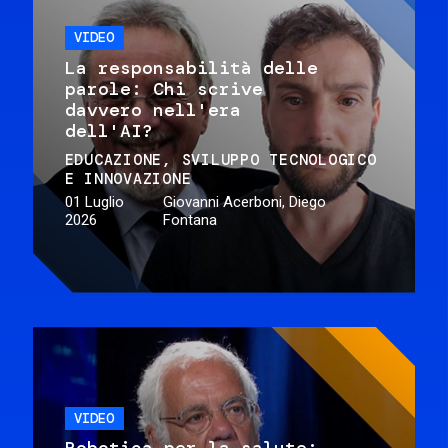
VIDEO
La responsabilità delle
parole: Chi scrive
davvero nell'era
dell'AI?
EDUCAZIONE
SVILUPPO TECNOLOGICO
E INNOVAZIONE
01 Luglio
Giovanni Acerboni, Diego
2026
Fontana
VIDEO
Robotica per la salute: