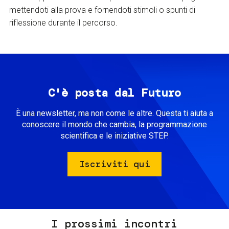
mettendoti alla prova e fornendoti stimoli o spunti di
riflessione durante il percorso.
C'è posta dal Futuro
È una newsletter, ma non come le altre. Questa ti aiuta a
conoscere il mondo che cambia, la programmazione
scientifica e le iniziative STEP.
Iscriviti qui
I prossimi incontri