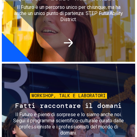
Il Futuro è un percorso unico per chiunque, ma ha
anche un unico punto di partenza: STEP FuturAbility
District.
Immagine
WORKSHOP, TALK E LABORATORI
Fatti raccontare il domani
Il Futuro è pieno di sorprese e lo siamo anche noi.
Segui il programma scientifico-culturale curato dalle
professioniste e i professionisti del mondo di
domani.