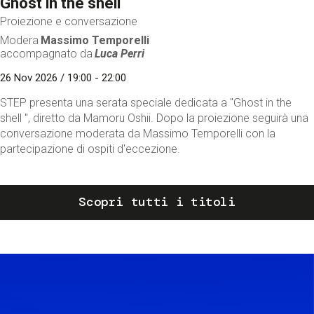
Ghost in the shell
Proiezione e conversazione
Modera
Massimo Temporelli
accompagnato da
Luca Perri
26 Nov 2026 / 19:00 - 22:00
STEP presenta una serata speciale dedicata a "Ghost in the
shell ", diretto da Mamoru Oshii. Dopo la proiezione seguirà una
conversazione moderata da Massimo Temporelli con la
partecipazione di ospiti d'eccezione.
Scopri tutti i titoli