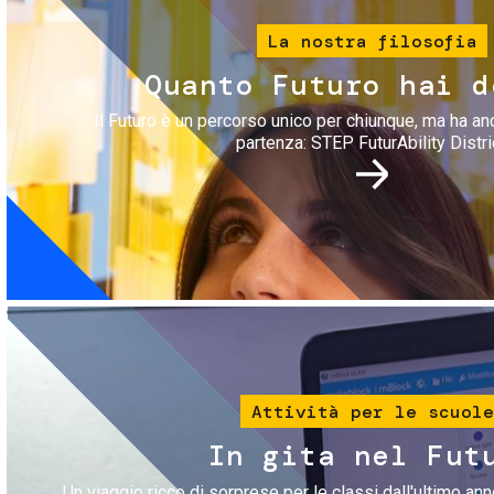
La nostra filosofia
Quanto Futuro hai d
Il Futuro è un percorso unico per chiunque, ma ha an
partenza: STEP FuturAbility Distri
Immagine
Attività per le scuole
In gita nel Fut
Un viaggio ricco di sorprese per le classi dall'ultimo anno