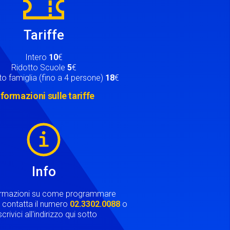
Tariffe
Intero
10
€
Ridotto Scuole
5
€
o famiglia (fino a 4 persone)
18
€
nformazioni sulle tariffe
Info
ormazioni su come programmare
ta contatta il numero
02.3302.0088
o
crivici all'indirizzo qui sotto