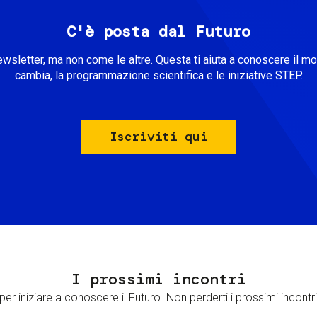
C'è posta dal Futuro
ewsletter, ma non come le altre. Questa ti aiuta a conoscere il m
cambia, la programmazione scientifica e le iniziative STEP.
Iscriviti qui
I prossimi incontri
er iniziare a conoscere il Futuro. Non perderti i prossimi incontri 