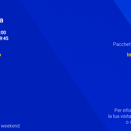
ra
:00
19:45
Pacchett
o
I
Image
Per inf
la tua visi
o s
ei weekend