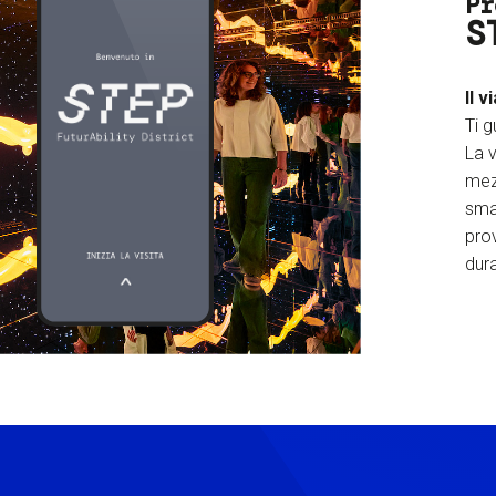
Pr
S
Il v
Ti g
La v
mez
sma
prov
dura