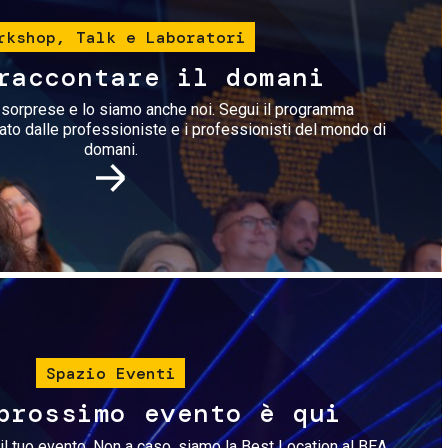
rkshop, Talk e Laboratori
raccontare il domani
i sorprese e lo siamo anche noi. Segui il programma
rato dalle professioniste e i professionisti del mondo di
domani.
Immagine
Spazio Eventi
prossimo evento è qui
il tuo evento. Non a caso, siamo la Best Location al BEA