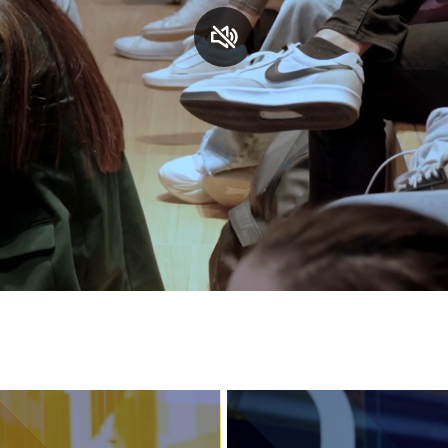
S
C
F