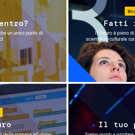
Wo
entro?
Fatti 
che un unico punto di
Il Futuro è pieno d
ct.
scientifico-culturale cu
uro
Il tuo 
 della primaria all'ultimo
Siamo pronti a ospitare 