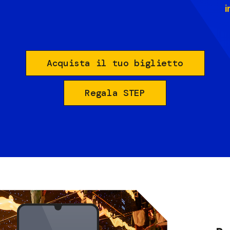
i
Acquista il tuo biglietto
Regala STEP