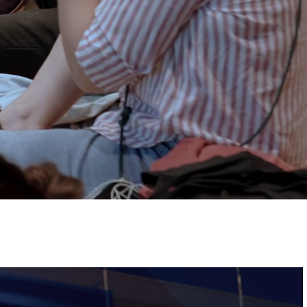
ervizi e accessibilità
Biglietti
ontatti
AQ
Immagine