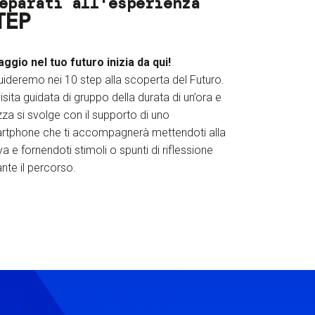
eparati all'esperienza
TEP
iaggio nel tuo futuro inizia da qui!
uideremo nei 10 step alla scoperta del Futuro.
isita guidata di gruppo della durata di un’ora e
za si svolge con il supporto di uno
rtphone che ti accompagnerà mettendoti alla
a e fornendoti stimoli o spunti di riflessione
nte il percorso.