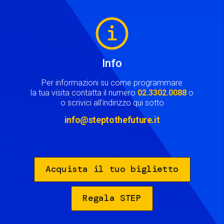
Image
Info
Per informazioni su come programmare
la tua visita contatta il numero
02.3302.0088
o
o scrivici all'indirizzo qui sotto
info@steptothefuture.it
Acquista il tuo biglietto
Regala STEP