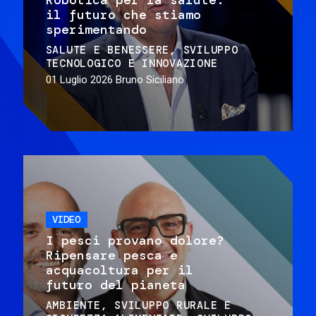
il futuro che stiamo
sperimentando
SALUTE E BENESSERE
SVILUPPO
TECNOLOGICO E INNOVAZIONE
01 Luglio 2026
Bruno Siciliano
VIDEO
I pesci provano dolore?
Ripensare pesca e
acquacoltura per il
futuro del pianeta
AMBIENTE
SVILUPPO RURALE E