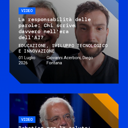
VIDEO
La responsabilità delle
parole: Chi scrive
davvero nell'era
dell'AI?
EDUCAZIONE
SVILUPPO TECNOLOGICO
E INNOVAZIONE
01 Luglio
Giovanni Acerboni, Diego
2026
Fontana
VIDEO
Robotica per la salute: