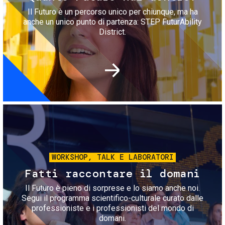
Il Futuro è un percorso unico per chiunque, ma ha
anche un unico punto di partenza: STEP FuturAbility
District.
Immagine
WORKSHOP, TALK E LABORATORI
Fatti raccontare il domani
Il Futuro è pieno di sorprese e lo siamo anche noi.
Segui il programma scientifico-culturale curato dalle
professioniste e i professionisti del mondo di
domani.