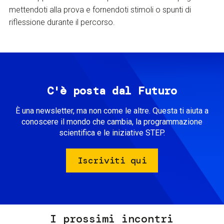
mettendoti alla prova e fornendoti stimoli o spunti di
riflessione durante il percorso.
C'è posta dal Futuro
È una newsletter, ma non come le altre. Questa ti aiuta a
conoscere il mondo che cambia, la programmazione
scientifica e le iniziative STEP.
Iscriviti qui
I prossimi incontri