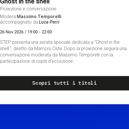
Ghost in the shell
Proiezione e conversazione
Modera
Massimo Temporelli
accompagnato da
Luca Perri
26 Nov 2026 / 19:00 - 22:00
STEP presenta una serata speciale dedicata a "Ghost in the
shell ", diretto da Mamoru Oshii. Dopo la proiezione seguirà una
conversazione moderata da Massimo Temporelli con la
partecipazione di ospiti d'eccezione.
Scopri tutti i titoli