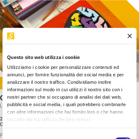
Questo sito web utilizza i cookie
Utilizziamo i cookie per personalizzare contenuti ed
annunci, per fornire funzionalità dei social media e per
Image
analizzare il nostro traffico. Condividiamo inoltre
SUNDAY@STEP
informazioni sul modo in cui utilizzi il nostro sito con i
Come funziona il cervello?
nostri partner che si occupano di analisi dei dati web,
pubblicità e social media, i quali potrebbero combinarle
Laboratorio
con altre informazioni che hai fornito loro o che hanno
20 Set 2026 / 11:15 - 13:00
raccolto dal tuo utilizzo dei loro servizi.
Costo
gratuito
Proveremo a costruire un cervello in cartoncino cercando di
Selezione