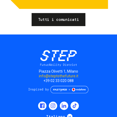
Tutti i comunicati
Piazza Olivetti 1, Milano
info@steptothefuture.it
+39 02 33 020 088
Social
menu
Mostra ulteriori
Italiano