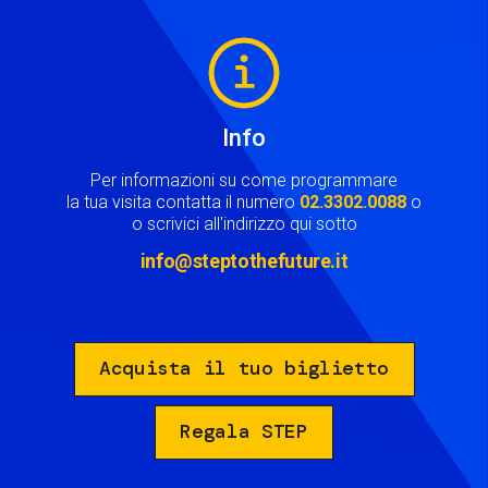
Image
Info
Per informazioni su come programmare
la tua visita contatta il numero
02.3302.0088
o
o scrivici all'indirizzo qui sotto
info@steptothefuture.it
Acquista il tuo biglietto
Regala STEP