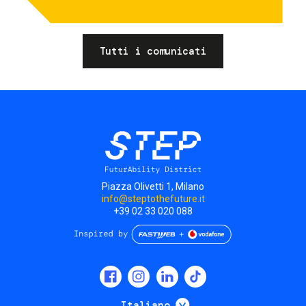
Tutti i comunicati
Piazza Olivetti 1, Milano
info@steptothefuture.it
+39 02 33 020 088
Social
menu
Mostra ulteriori
Italiano