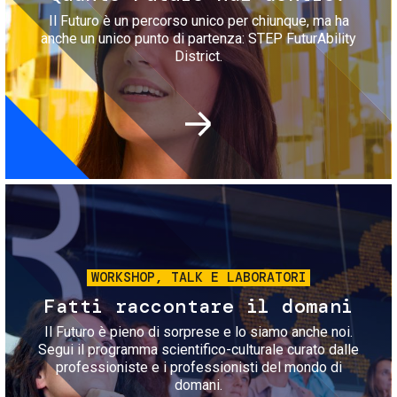
Il Futuro è un percorso unico per chiunque, ma ha
anche un unico punto di partenza: STEP FuturAbility
District.
Immagine
WORKSHOP, TALK E LABORATORI
Fatti raccontare il domani
Il Futuro è pieno di sorprese e lo siamo anche noi.
Segui il programma scientifico-culturale curato dalle
professioniste e i professionisti del mondo di
domani.