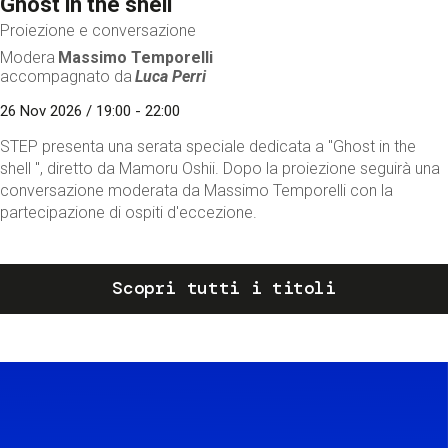
Ghost in the shell
Proiezione e conversazione
Modera
Massimo Temporelli
accompagnato da
Luca Perri
26 Nov 2026 / 19:00 - 22:00
STEP presenta una serata speciale dedicata a "Ghost in the
shell ", diretto da Mamoru Oshii. Dopo la proiezione seguirà una
conversazione moderata da Massimo Temporelli con la
partecipazione di ospiti d'eccezione.
Scopri tutti i titoli