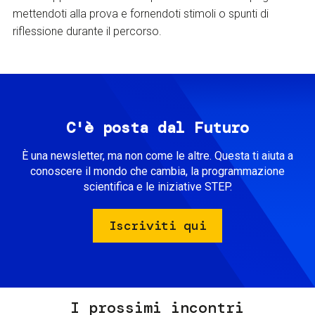
mettendoti alla prova e fornendoti stimoli o spunti di
riflessione durante il percorso.
C'è posta dal Futuro
È una newsletter, ma non come le altre. Questa ti aiuta a
conoscere il mondo che cambia, la programmazione
scientifica e le iniziative STEP.
Iscriviti qui
I prossimi incontri