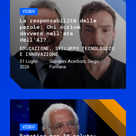
VIDEO
La responsabilità delle
parole: Chi scrive
davvero nell'era
dell'AI?
EDUCAZIONE
SVILUPPO TECNOLOGICO
E INNOVAZIONE
01 Luglio
Giovanni Acerboni, Diego
2026
Fontana
VIDEO
Robotica per la salute: