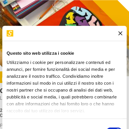
Questo sito web utilizza i cookie
Utilizziamo i cookie per personalizzare contenuti ed
annunci, per fornire funzionalità dei social media e per
Image
analizzare il nostro traffico. Condividiamo inoltre
SUNDAY@STEP
informazioni sul modo in cui utilizzi il nostro sito con i
Come funziona il cervello?
nostri partner che si occupano di analisi dei dati web,
pubblicità e social media, i quali potrebbero combinarle
Laboratorio
con altre informazioni che hai fornito loro o che hanno
20 Set 2026 / 11:15 - 13:00
raccolto dal tuo utilizzo dei loro servizi.
Costo
gratuito
Proveremo a costruire un cervello in cartoncino cercando di
Selezione