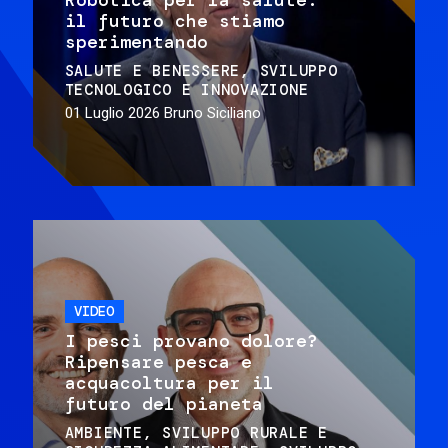
il futuro che stiamo
sperimentando
SALUTE E BENESSERE
SVILUPPO
TECNOLOGICO E INNOVAZIONE
01 Luglio 2026
Bruno Siciliano
VIDEO
I pesci provano dolore?
Ripensare pesca e
acquacoltura per il
futuro del pianeta
AMBIENTE
SVILUPPO RURALE E