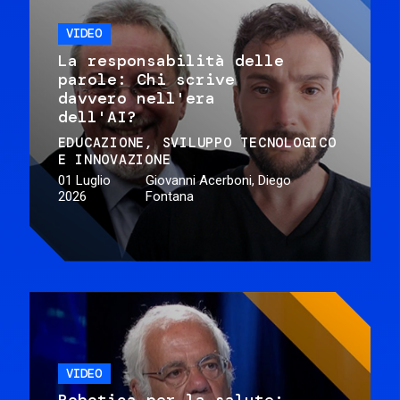
VIDEO
La responsabilità delle
parole: Chi scrive
davvero nell'era
dell'AI?
EDUCAZIONE
SVILUPPO TECNOLOGICO
E INNOVAZIONE
01 Luglio
Giovanni Acerboni, Diego
2026
Fontana
VIDEO
Robotica per la salute: