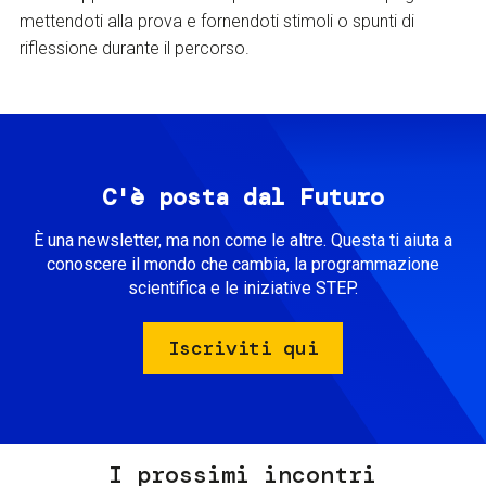
mettendoti alla prova e fornendoti stimoli o spunti di
riflessione durante il percorso.
C'è posta dal Futuro
È una newsletter, ma non come le altre. Questa ti aiuta a
conoscere il mondo che cambia, la programmazione
scientifica e le iniziative STEP.
Iscriviti qui
I prossimi incontri