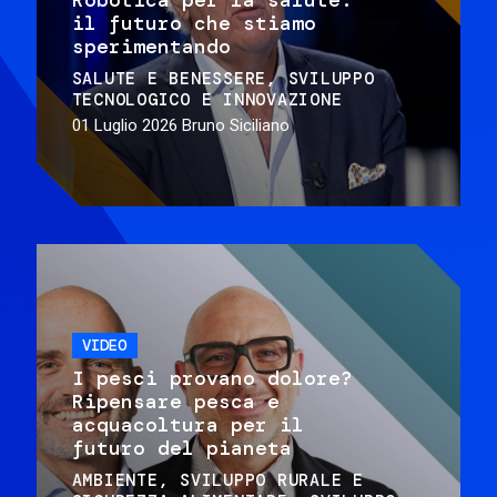
il futuro che stiamo
sperimentando
SALUTE E BENESSERE
SVILUPPO
TECNOLOGICO E INNOVAZIONE
01 Luglio 2026
Bruno Siciliano
VIDEO
I pesci provano dolore?
Ripensare pesca e
acquacoltura per il
futuro del pianeta
AMBIENTE
SVILUPPO RURALE E