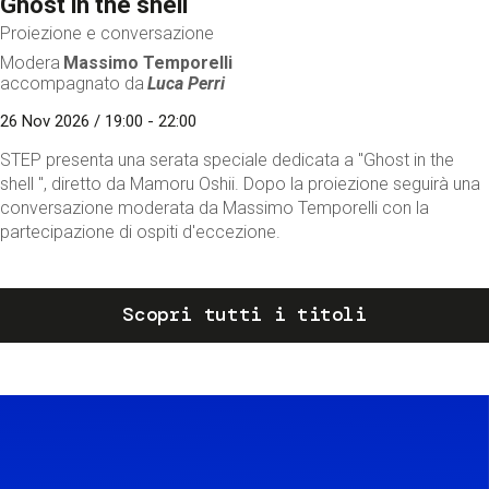
Ghost in the shell
Proiezione e conversazione
Modera
Massimo Temporelli
accompagnato da
Luca Perri
26 Nov 2026 / 19:00 - 22:00
STEP presenta una serata speciale dedicata a "Ghost in the
shell ", diretto da Mamoru Oshii. Dopo la proiezione seguirà una
conversazione moderata da Massimo Temporelli con la
partecipazione di ospiti d'eccezione.
Scopri tutti i titoli