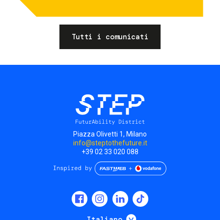
Tutti i comunicati
Piazza Olivetti 1, Milano
info@steptothefuture.it
+39 02 33 020 088
Social
menu
Mostra ulteriori
Italiano