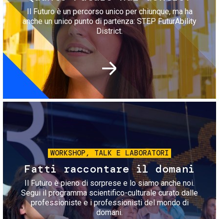
Il Futuro è un percorso unico per chiunque, ma ha
anche un unico punto di partenza: STEP FuturAbility
District.
Immagine
WORKSHOP, TALK E LABORATORI
Fatti raccontare il domani
Il Futuro è pieno di sorprese e lo siamo anche noi.
Segui il programma scientifico-culturale curato dalle
professioniste e i professionisti del mondo di
domani.