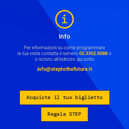
Image
Info
Per informazioni su come programmare
la tua visita contatta il numero
02.3302.0088
o
o scrivici all'indirizzo qui sotto
info@steptothefuture.it
Acquista il tuo biglietto
Regala STEP