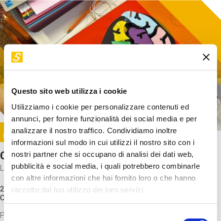
Questo sito web utilizza i cookie
Utilizziamo i cookie per personalizzare contenuti ed
annunci, per fornire funzionalità dei social media e per
Image
analizzare il nostro traffico. Condividiamo inoltre
SUNDAY@STEP
informazioni sul modo in cui utilizzi il nostro sito con i
Come funziona il cervello?
nostri partner che si occupano di analisi dei dati web,
pubblicità e social media, i quali potrebbero combinarle
Laboratorio
con altre informazioni che hai fornito loro o che hanno
20 Set 2026 / 11:15 - 13:00
raccolto dal tuo utilizzo dei loro servizi.
Costo
gratuito
Proveremo a costruire un cervello in cartoncino cercando di
Selezione