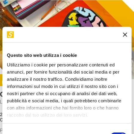
Questo sito web utilizza i cookie
Utilizziamo i cookie per personalizzare contenuti ed
annunci, per fornire funzionalità dei social media e per
Image
analizzare il nostro traffico. Condividiamo inoltre
SUNDAY@STEP
informazioni sul modo in cui utilizzi il nostro sito con i
Come funziona il cervello?
nostri partner che si occupano di analisi dei dati web,
pubblicità e social media, i quali potrebbero combinarle
Laboratorio
con altre informazioni che hai fornito loro o che hanno
20 Set 2026 / 11:15 - 13:00
raccolto dal tuo utilizzo dei loro servizi.
Costo
gratuito
Proveremo a costruire un cervello in cartoncino cercando di
Selezione