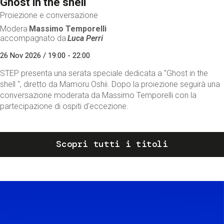
Ghost in the shell
Proiezione e conversazione
Modera
Massimo Temporelli
accompagnato da
Luca Perri
26 Nov 2026 / 19:00 - 22:00
STEP presenta una serata speciale dedicata a "Ghost in the
shell ", diretto da Mamoru Oshii. Dopo la proiezione seguirà una
conversazione moderata da Massimo Temporelli con la
partecipazione di ospiti d'eccezione.
Scopri tutti i titoli