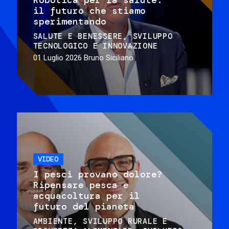
il futuro che stiamo
sperimentando
SALUTE E BENESSERE
SVILUPPO
TECNOLOGICO E INNOVAZIONE
01 Luglio 2026
Bruno Siciliano
VIDEO
I pesci provano dolore?
Ripensare pesca e
acquacoltura per il
futuro del pianeta
AMBIENTE
SVILUPPO RURALE E