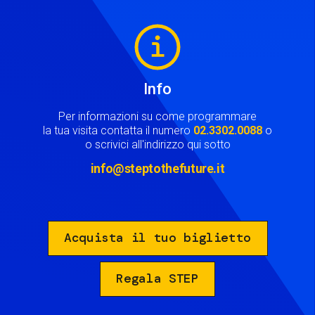
Image
Info
Per informazioni su come programmare
la tua visita contatta il numero
02.3302.0088
o
o scrivici all'indirizzo qui sotto
info@steptothefuture.it
Acquista il tuo biglietto
Regala STEP