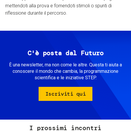
mettendoti alla prova e fornendoti stimoli o spunti di
riflessione durante il percorso.
C'è posta dal Futuro
È una newsletter, ma non come le altre. Questa ti aiuta a
conoscere il mondo che cambia, la programmazione
scientifica e le iniziative STEP.
Iscriviti qui
I prossimi incontri