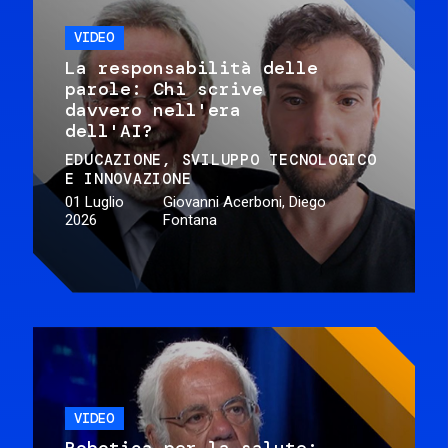
VIDEO
La responsabilità delle
parole: Chi scrive
davvero nell'era
dell'AI?
EDUCAZIONE
SVILUPPO TECNOLOGICO
E INNOVAZIONE
01 Luglio
Giovanni Acerboni, Diego
2026
Fontana
VIDEO
Robotica per la salute: