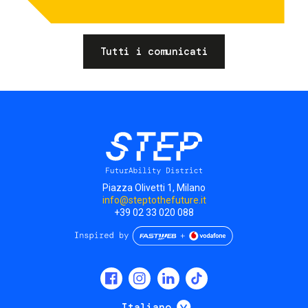
Tutti i comunicati
Piazza Olivetti 1, Milano
info@steptothefuture.it
+39 02 33 020 088
Social
menu
Mostra ulteriori
Italiano