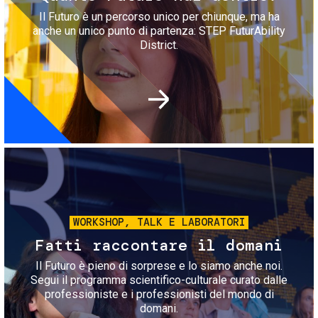
Il Futuro è un percorso unico per chiunque, ma ha
anche un unico punto di partenza: STEP FuturAbility
District.
Immagine
WORKSHOP, TALK E LABORATORI
Fatti raccontare il domani
Il Futuro è pieno di sorprese e lo siamo anche noi.
Segui il programma scientifico-culturale curato dalle
professioniste e i professionisti del mondo di
domani.