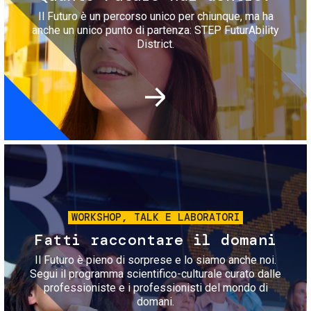
Il Futuro è un percorso unico per chiunque, ma ha
anche un unico punto di partenza: STEP FuturAbility
District.
Immagine
WORKSHOP, TALK E LABORATORI
Fatti raccontare il domani
Il Futuro è pieno di sorprese e lo siamo anche noi.
Segui il programma scientifico-culturale curato dalle
professioniste e i professionisti del mondo di
domani.