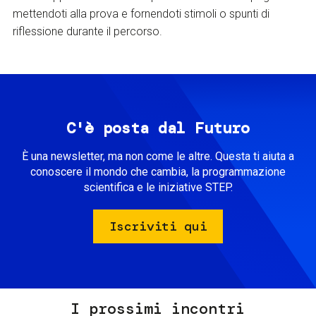
mettendoti alla prova e fornendoti stimoli o spunti di
riflessione durante il percorso.
C'è posta dal Futuro
È una newsletter, ma non come le altre. Questa ti aiuta a
conoscere il mondo che cambia, la programmazione
scientifica e le iniziative STEP.
Iscriviti qui
I prossimi incontri