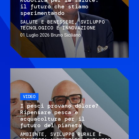
il futuro che stiamo
sperimentando
SALUTE E BENESSERE
SVILUPPO
TECNOLOGICO E INNOVAZIONE
01 Luglio 2026
Bruno Siciliano
VIDEO
I pesci provano dolore?
Ripensare pesca e
acquacoltura per il
futuro del pianeta
AMBIENTE
SVILUPPO RURALE E