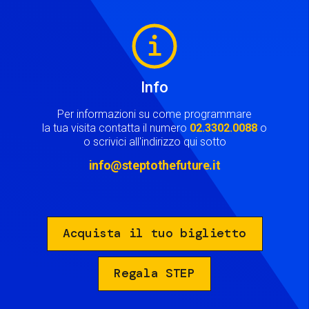
Image
Info
Per informazioni su come programmare
la tua visita contatta il numero
02.3302.0088
o
o scrivici all'indirizzo qui sotto
info@steptothefuture.it
Acquista il tuo biglietto
Regala STEP