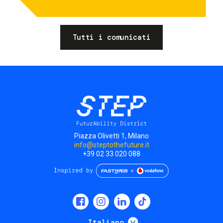
Tutti i comunicati
Piazza Olivetti 1, Milano
info@steptothefuture.it
+39 02 33 020 088
Social
menu
Mostra ulteriori
Italiano