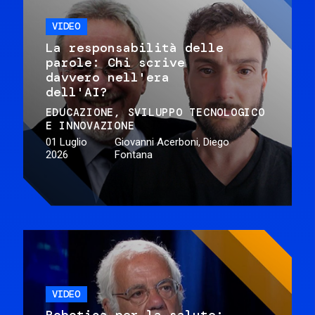
VIDEO
La responsabilità delle
parole: Chi scrive
davvero nell'era
dell'AI?
EDUCAZIONE
SVILUPPO TECNOLOGICO
E INNOVAZIONE
01 Luglio
Giovanni Acerboni, Diego
2026
Fontana
VIDEO
Robotica per la salute: