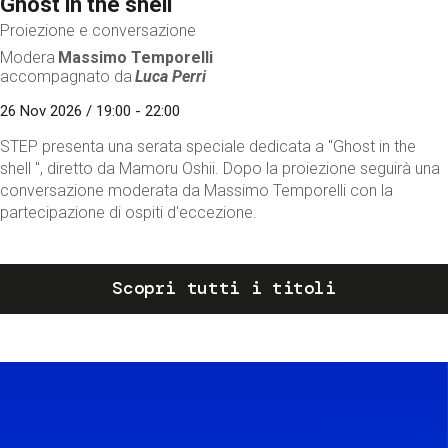
Ghost in the shell
Proiezione e conversazione
Modera
Massimo Temporelli
accompagnato da
Luca Perri
26 Nov 2026 / 19:00 - 22:00
STEP presenta una serata speciale dedicata a "Ghost in the
shell ", diretto da Mamoru Oshii. Dopo la proiezione seguirà una
conversazione moderata da Massimo Temporelli con la
partecipazione di ospiti d'eccezione.
Scopri tutti i titoli