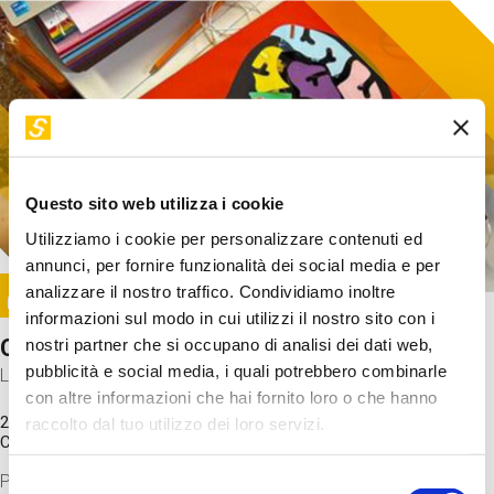
Questo sito web utilizza i cookie
Utilizziamo i cookie per personalizzare contenuti ed
annunci, per fornire funzionalità dei social media e per
Image
analizzare il nostro traffico. Condividiamo inoltre
SUNDAY@STEP
informazioni sul modo in cui utilizzi il nostro sito con i
Come funziona il cervello?
nostri partner che si occupano di analisi dei dati web,
pubblicità e social media, i quali potrebbero combinarle
Laboratorio
con altre informazioni che hai fornito loro o che hanno
20 Set 2026 / 11:15 - 13:00
raccolto dal tuo utilizzo dei loro servizi.
Costo
gratuito
Proveremo a costruire un cervello in cartoncino cercando di
Selezione