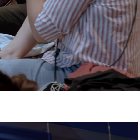
ervizi e accessibilità
Biglietti
ontatti
AQ
Immagine