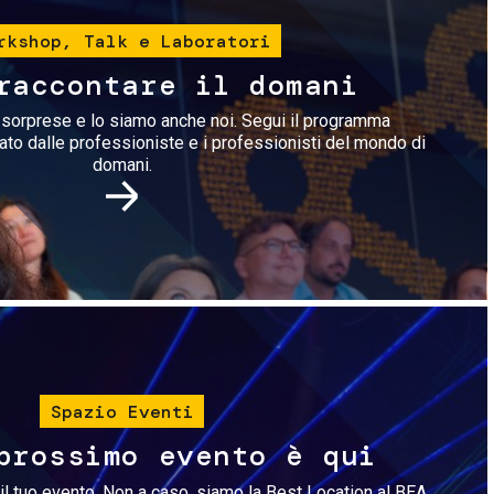
rkshop, Talk e Laboratori
raccontare il domani
i sorprese e lo siamo anche noi. Segui il programma
rato dalle professioniste e i professionisti del mondo di
domani.
Immagine
Spazio Eventi
prossimo evento è qui
il tuo evento. Non a caso, siamo la Best Location al BEA