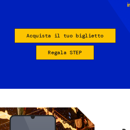
i
Acquista il tuo biglietto
Regala STEP