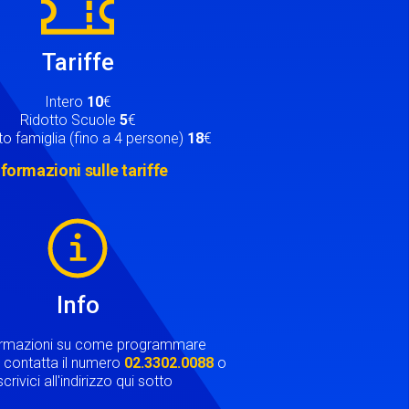
Tariffe
Intero
10
€
Ridotto Scuole
5
€
o famiglia (fino a 4 persone)
18
€
nformazioni sulle tariffe
Info
ormazioni su come programmare
ta contatta il numero
02.3302.0088
o
crivici all'indirizzo qui sotto