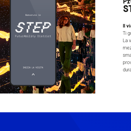
Pr
S
Il v
Ti g
La v
mez
sma
prov
dura