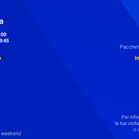
ra
:00
19:45
Pacchett
o
I
Image
Per inf
la tua visi
o s
ei weekend