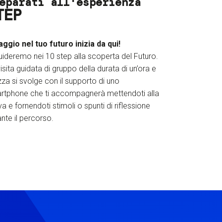
eparati all'esperienza
TEP
iaggio nel tuo futuro inizia da qui!
uideremo nei 10 step alla scoperta del Futuro.
isita guidata di gruppo della durata di un’ora e
za si svolge con il supporto di uno
rtphone che ti accompagnerà mettendoti alla
a e fornendoti stimoli o spunti di riflessione
nte il percorso.