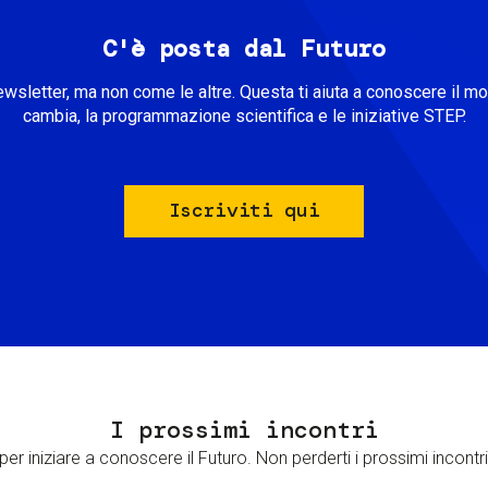
C'è posta dal Futuro
ewsletter, ma non come le altre. Questa ti aiuta a conoscere il m
cambia, la programmazione scientifica e le iniziative STEP.
Iscriviti qui
I prossimi incontri
er iniziare a conoscere il Futuro. Non perderti i prossimi incontri 