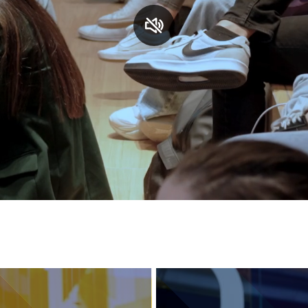
S
C
F