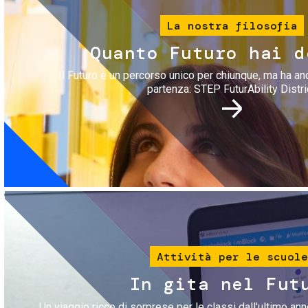
La nostra filosofia
Quanto Futuro hai d
Il Futuro è un percorso unico per chiunque, ma ha an
partenza: STEP FuturAbility Distri
Immagine
Attività per le scuole
In gita nel Fut
Un viaggio ricco di sorprese per le classi dall'ultimo anno