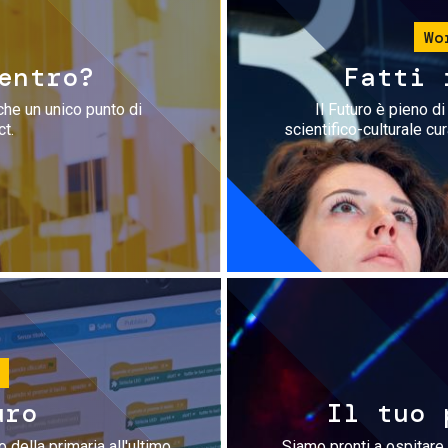
Wo
entro?
Fatti 
che un unico punto di
Il Futuro è pieno d
ct.
scientifico-culturale cu
uro
Il tuo 
 della primaria all'ultimo
Siamo pronti a ospitare 