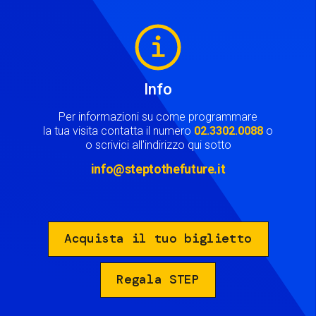
Image
Info
Per informazioni su come programmare
la tua visita contatta il numero
02.3302.0088
o
o scrivici all'indirizzo qui sotto
info@steptothefuture.it
Acquista il tuo biglietto
Regala STEP