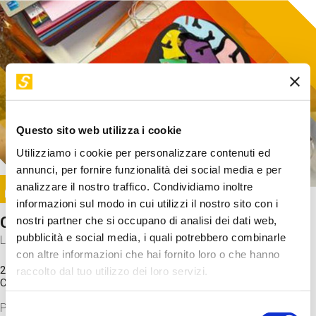
Questo sito web utilizza i cookie
Utilizziamo i cookie per personalizzare contenuti ed
annunci, per fornire funzionalità dei social media e per
Image
analizzare il nostro traffico. Condividiamo inoltre
SUNDAY@STEP
informazioni sul modo in cui utilizzi il nostro sito con i
Come funziona il cervello?
nostri partner che si occupano di analisi dei dati web,
pubblicità e social media, i quali potrebbero combinarle
Laboratorio
con altre informazioni che hai fornito loro o che hanno
20 Set 2026 / 11:15 - 13:00
raccolto dal tuo utilizzo dei loro servizi.
Costo
gratuito
Proveremo a costruire un cervello in cartoncino cercando di
Selezione