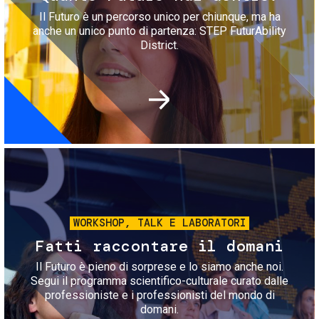
Il Futuro è un percorso unico per chiunque, ma ha
anche un unico punto di partenza: STEP FuturAbility
District.
Immagine
WORKSHOP, TALK E LABORATORI
Fatti raccontare il domani
Il Futuro è pieno di sorprese e lo siamo anche noi.
Segui il programma scientifico-culturale curato dalle
professioniste e i professionisti del mondo di
domani.