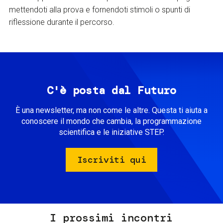
mettendoti alla prova e fornendoti stimoli o spunti di
riflessione durante il percorso.
C'è posta dal Futuro
È una newsletter, ma non come le altre. Questa ti aiuta a
conoscere il mondo che cambia, la programmazione
scientifica e le iniziative STEP.
Iscriviti qui
I prossimi incontri