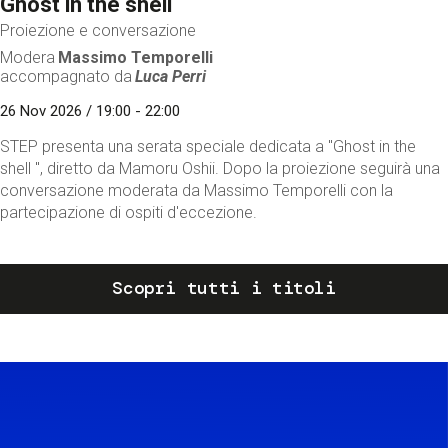
Ghost in the shell
Proiezione e conversazione
Modera
Massimo Temporelli
accompagnato da
Luca Perri
26 Nov 2026 / 19:00 - 22:00
STEP presenta una serata speciale dedicata a "Ghost in the
shell ", diretto da Mamoru Oshii. Dopo la proiezione seguirà una
conversazione moderata da Massimo Temporelli con la
partecipazione di ospiti d'eccezione.
Scopri tutti i titoli