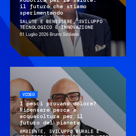
il futuro che stiamo
sperimentando
SALUTE E BENESSERE
SVILUPPO
TECNOLOGICO E INNOVAZIONE
01 Luglio 2026
Bruno Siciliano
VIDEO
I pesci provano dolore?
Ripensare pesca e
acquacoltura per il
futuro del pianeta
AMBIENTE
SVILUPPO RURALE E