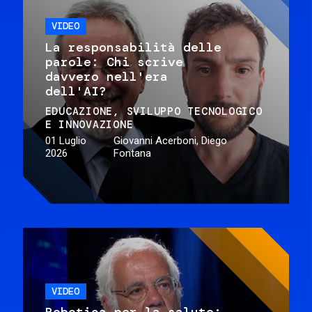
VIDEO
La responsabilità delle
parole: Chi scrive
davvero nell'era
dell'AI?
EDUCAZIONE
SVILUPPO TECNOLOGICO
E INNOVAZIONE
01 Luglio
Giovanni Acerboni, Diego
2026
Fontana
VIDEO
Robotica per la salute: