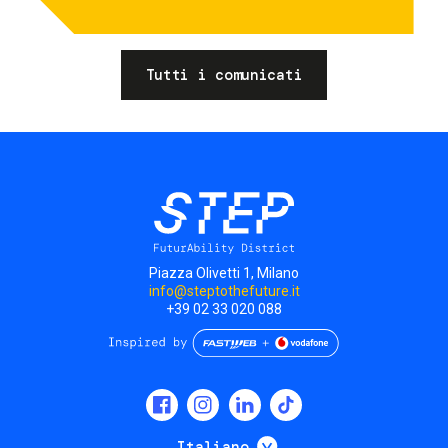
Tutti i comunicati
Piazza Olivetti 1, Milano
info@steptothefuture.it
+39 02 33 020 088
Social
menu
Mostra ulteriori
Italiano