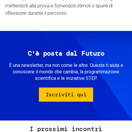
mettendoti alla prova e fornendoti stimoli o spunti di
riflessione durante il percorso.
C'è posta dal Futuro
È una newsletter, ma non come le altre. Questa ti aiuta a
conoscere il mondo che cambia, la programmazione
scientifica e le iniziative STEP.
Iscriviti qui
I prossimi incontri