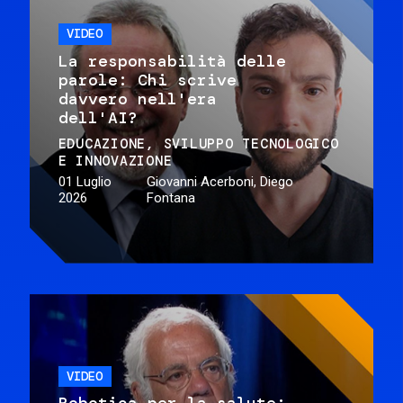
VIDEO
La responsabilità delle
parole: Chi scrive
davvero nell'era
dell'AI?
EDUCAZIONE
SVILUPPO TECNOLOGICO
E INNOVAZIONE
01 Luglio
Giovanni Acerboni, Diego
2026
Fontana
VIDEO
Robotica per la salute: