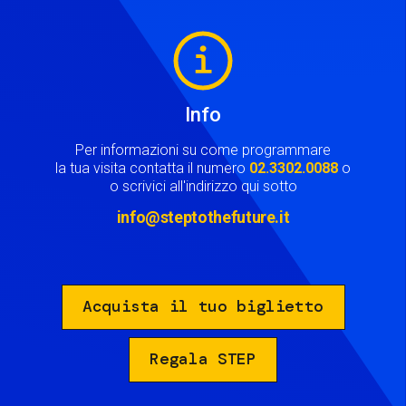
Image
Info
Per informazioni su come programmare
la tua visita contatta il numero
02.3302.0088
o
o scrivici all'indirizzo qui sotto
info@steptothefuture.it
Acquista il tuo biglietto
Regala STEP