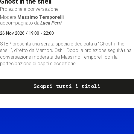
Ghost in the shell
Proiezione e conversazione
Modera
Massimo Temporelli
accompagnato da
Luca Perri
26 Nov 2026 / 19:00 - 22:00
STEP presenta una serata speciale dedicata a "Ghost in the
shell ", diretto da Mamoru Oshii. Dopo la proiezione seguirà una
conversazione moderata da Massimo Temporelli con la
partecipazione di ospiti d'eccezione.
Scopri tutti i titoli