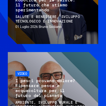
il futuro che stiamo
sperimentando
SALUTE E BENESSERE
SVILUPPO
TECNOLOGICO E INNOVAZIONE
01 Luglio 2026
Bruno Siciliano
VIDEO
I pesci provano dolore?
Ripensare pesca e
acquacoltura per il
futuro del pianeta
AMBIENTE
SVILUPPO RURALE E