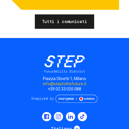
Tutti i comunicati
Piazza Olivetti 1, Milano
info@steptothefuture.it
+39 02 33 020 088
Social
menu
Mostra ulteriori
Italiano