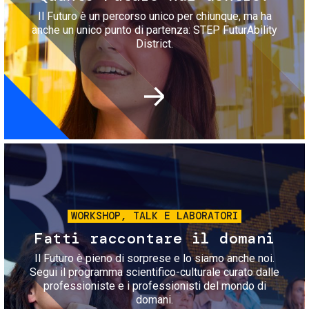
Il Futuro è un percorso unico per chiunque, ma ha
anche un unico punto di partenza: STEP FuturAbility
District.
Immagine
WORKSHOP, TALK E LABORATORI
Fatti raccontare il domani
Il Futuro è pieno di sorprese e lo siamo anche noi.
Segui il programma scientifico-culturale curato dalle
professioniste e i professionisti del mondo di
domani.