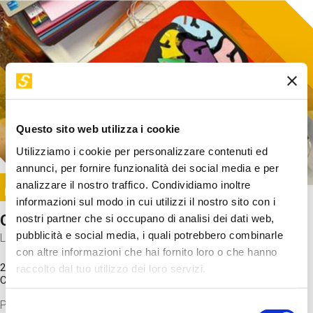
Questo sito web utilizza i cookie
Utilizziamo i cookie per personalizzare contenuti ed
annunci, per fornire funzionalità dei social media e per
Image
analizzare il nostro traffico. Condividiamo inoltre
SUNDAY@STEP
informazioni sul modo in cui utilizzi il nostro sito con i
Come funziona il cervello?
nostri partner che si occupano di analisi dei dati web,
pubblicità e social media, i quali potrebbero combinarle
Laboratorio
con altre informazioni che hai fornito loro o che hanno
20 Set 2026 / 11:15 - 13:00
raccolto dal tuo utilizzo dei loro servizi.
Costo
gratuito
Proveremo a costruire un cervello in cartoncino cercando di
Selezione